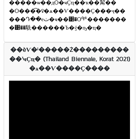
�����ѡ��дѺ�ҹҪҵ��ҡ��觢��
�Ѻ���͡�ʢͧ�ѧ��Ѵ����Ҫ���ҷ��
���Դ��еٺ�ҹ��͹�Ѻᢡ�������
�͹��駪������Ъ�ǵ�ҧ�ҵ�
��èѴ�ˡ�����Ż���������
��¹ҹҪҵ� (Thailand Biennale, Korat 2021)
�ѧ��Ѵ����Ҫ����