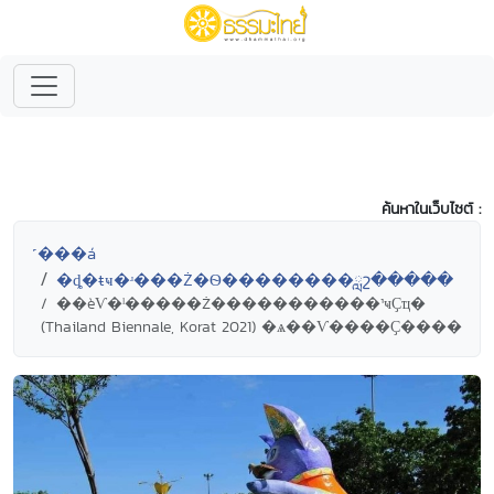
ค้นหาในเว็บไซต์ :
˹���á
�ȡ�ŧҹ�ʴ���Ż�Ѳ��������ླշ�����
��èѴ�ˡ�����Ż�����������¹ҹҪҵ�
(Thailand Biennale, Korat 2021) �ѧ��Ѵ����Ҫ����