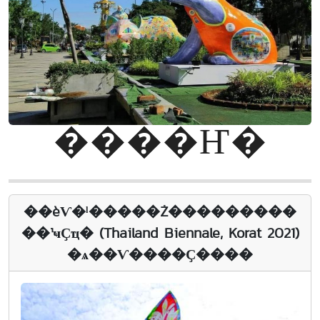
����Ҥ�
��èѴ�ˡ�����Ż���������
��¹ҹҪҵ� (Thailand Biennale, Korat 2021)
�ѧ��Ѵ����Ҫ����