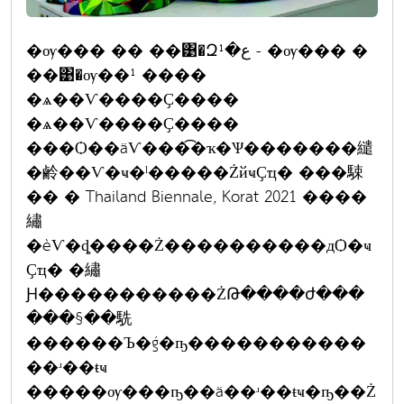
�ѹ��� �� ��͹�Զع�¹ - �ѹ��� �
��͹�ѹ��¹ ����
�ѧ��Ѵ����Ҫ����
�ѧ��Ѵ����Ҫ����
���Ѻ��äѴ���͡�ҡ�Ѱ�������繾
�鹷��Ѵ�ҹ�ˡ�����ŻйҹҪҵ� ���駷
�� � Thailand Biennale, Korat 2021 ����
繡
�èѴ�ȡ����Ż����������дѺ�ҹ
Ҫҵ� �繡
Ԩ�����������ŻԹ����ժ���
���§��駪
������Ъ�ǵ�ҧ�����������
��ʴ��ŧҹ
�����ѹ���ҧ��ä��ʴ��ŧҹ�ҧ��Ż