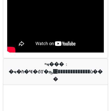
ʶҹ��� :
�ҹ�ǹ�Ҹ�óТ�ҧ͹�������������ù��
�