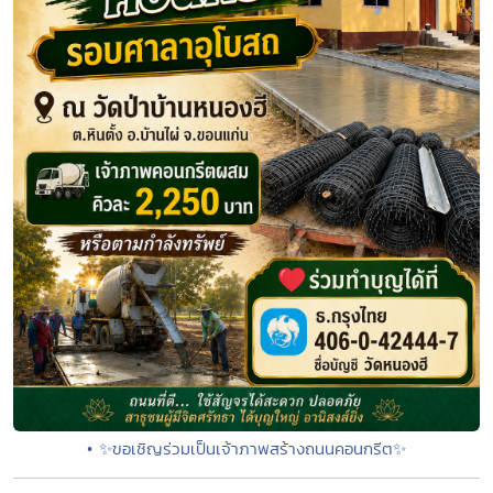
• ✨ขอเชิญร่วมเป็นเจ้าภาพสร้างถนนคอนกรีต✨