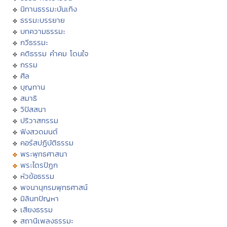
นิทานธรรมะบันเทิง
ธรรมะบรรยาย
บทความธรรมะ
กวีธรรมะ
คติธรรม คำคม โดนใจ
กรรม
ศีล
บุญทาน
สมาธิ
วิปัสสนา
ปริวาสกรรม
ฟังสวดมนต์
คอร์สปฏิบัติธรรม
พระพุทธศาสนา
พระไตรปิฏก
หัวข้อธรรม
พจนานุกรมพุทธศาสน์
มิลินทปัญหา
เสียงธรรม
สถานีเพลงธรรมะ