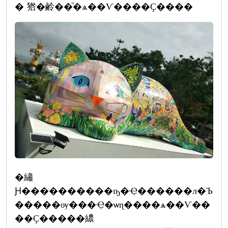
� 㹾�鹷��ͧ�ѧ��Ѵ����Ҫ����
�繡
Ԩ����������ҧ�Ҿ������л�Ъ
�����ѹ���Ҿ�ѡɳ����ѧ��Ѵ��
��Ҫ�����繷