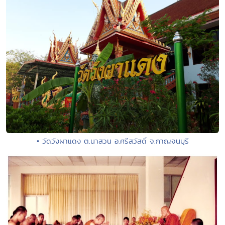
• วัดวังผาแดง ต.นาสวน อ.ศรีสวัสดิ์ จ.กาญจนบุรี