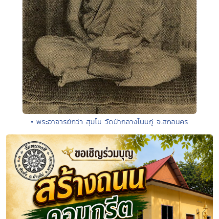
• พระอาจารย์กว่า สุมโน วัดป่ากลางโนนภู่ จ.สกลนคร