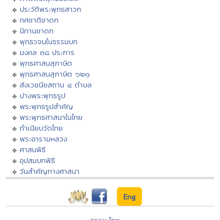
ประวัติพระพุทธสาวก
ทศชาติชาดก
นิทานชาดก
พุทธวจนในธรรมบท
มงคล ๓๘ ประการ
พุทธศาสนสุภาษิต
พุทธศาสนสุภาษิต ๖๒๑
สังเวชนียสถาน ๔ ตำบล
ปางพระพุทธรูป
พระพุทธรูปสำคัญ
พระพุทธศาสนาในไทย
ทำเนียบวัดไทย
พระอารามหลวง
ศาสนพิธี
อุปสมบทพิธี
วันสำคัญทางศาสนา
Eng