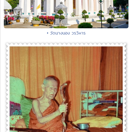
• วัดนางนอง วรวิหาร