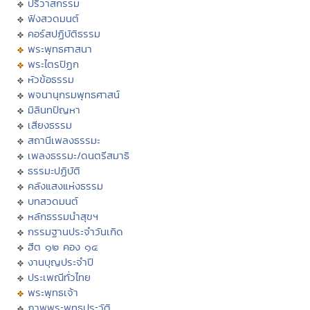
ปริวาสกรรม
ฟังสวดมนต์
คอร์สปฏิบัติธรรม
พระพุทธศาสนา
พระไตรปิฏก
หัวข้อธรรม
พจนานุกรมพุทธศาสน์
มิลินทปัญหา
เสียงธรรม
สถานีเพลงธรรมะ
เพลงธรรมะ/ดนตรีสมาธิ
ธรรมะปฏิบัติ
คลังแสงแห่งธรรม
บทสวดมนต์
หลักธรรมนำสุขฯ
กรรมฐานประจำวันเกิด
ฮีต ๑๒ คอง ๑๔
งานบุญประจำปี
ประเพณีทั่วไทย
พระพุทธเจ้า
ภาพพระพุทธประวัติ