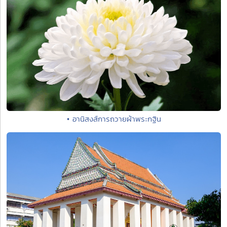
• อานิสงส์การถวายผ้าพระกฐิน