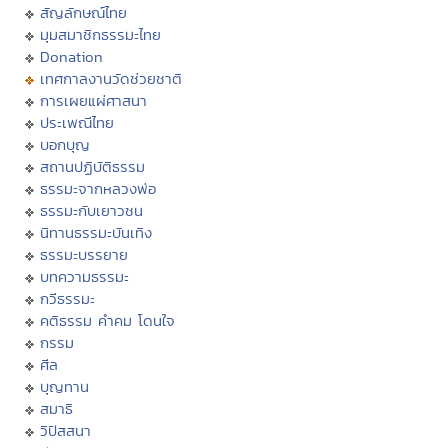
สัญลักษณ์ไทย
มุมสมาชิกธรรมะไทย
Donation
เทศกาลงานวัดช่วยชาติ
การเผยแผ่ศาสนา
ประเพณีไทย
บอกบุญ
สถานปฏิบัติธรรม
ธรรมะจากหลวงพ่อ
ธรรมะกับเยาวชน
นิทานธรรมะบันเทิง
ธรรมะบรรยาย
บทความธรรมะ
กวีธรรมะ
คติธรรม คำคม โดนใจ
กรรม
ศีล
บุญทาน
สมาธิ
วิปัสสนา