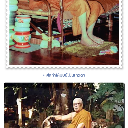
• ศีลทำให้มุษย์เป็นเทวดา