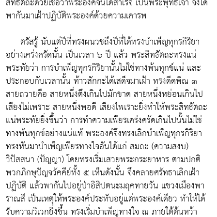
สิทธัตถะด้วยเชื่อว่าพระองค์จนได้สำเร็จ เป็นพระพุทธเจ้า จึงได้
พากันมาเฝ้าปฏิบัติพระองค์ด้วยความเคารพ
ตรัสรู้
นับแต่ปีที่ทรงผนวชถึงปีที่ได้ทรงบำเพ็ญทุกรกิริยา
อย่างเคร่งครัดนั้น เป็นเวลา ๖ ปี แล้ว พระสิทธัตถะทรงแน่
พระทัยว่า การบำเพ็ญทุกรกิริยานั้นไม่ใช่ทางพ้นทุกข์แน่ และ
ประกอบกับเวลานั้น ท้าวสักกะได้เสด็จมาเฝ้า ทรงดีดพิณ ๓
สายถวายคือ สายหนึ่งตึงเกินไปมักขาด สายหนึ่งหย่อนเกินไป
เสียงไม่เพราะ สายหนึ่งพอดี เสียงไพเราะยิ่งทำให้พระสิทธัตถะ
แน่พระทัยยิ่งขึ้นว่า การทำความเพียรเคร่งครัดเกินไปนั้นไม่ใช่
ทางพ้นทุกข์อย่างแน่แท้ พระองค์จึงทรงเลิกบำเพ็ญทุกรกิริยา
ทรงหันมาบำเพ็ญเพียรทางใจอันได้แก่ สมถะ (ความสงบ)
วิปัสสนา (ปัญญา) โดยทรงเริ่มเสวยพระกระยาหาร ตามปกติ
พวกภิกษุปัญจวัคคีย์ทั้ง ๕ เห็นดังนั้น จึงคลายศรัทธาเลิกเฝ้า
ปฏิบัติ แล้วพากันไปอยู่ป่าอิสิปตนะมฤคทายวัน แขวงเมืองพา
ราณสี เป็นเหตุให้พระองค์ประทับอยู่แต่พระองค์เดียว ทำให้ได้
รับความวิเวกยิ่งขึ้น ทรงเริ่มบำเพ็ญทางใจ ณ ภายใต้ต้นหว้า