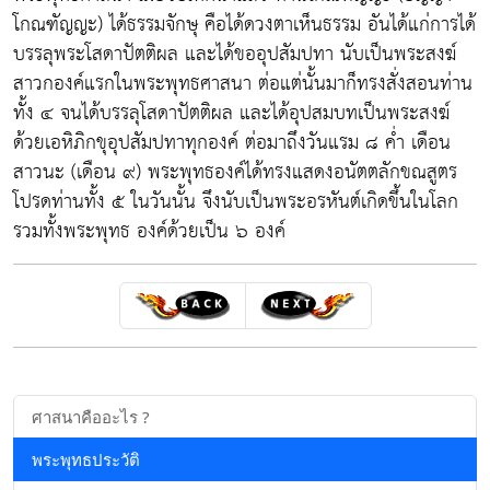
โกณฑัญญะ) ได้ธรรมจักษุ คือได้ดวงตาเห็นธรรม อันได้แก่การได้
บรรลุพระโสดาปัตติผล และได้ขออุปสัมปทา นับเป็นพระสงฆ์
สาวกองค์แรกในพระพุทธศาสนา ต่อแต่นั้นมาก็ทรงสั่งสอนท่าน
ทั้ง ๔ จนได้บรรลุโสดาปัตติผล และได้อุปสมบทเป็นพระสงฆ์
ด้วยเอหิภิกขุอุปสัมปทาทุกองค์ ต่อมาถึงวันแรม ๘ ค่ำ เดือน
สาวนะ (เดือน ๙) พระพุทธองค์ได้ทรงแสดงอนัตตลักขณสูตร
โปรดท่านทั้ง ๕ ในวันนั้น จึงนับเป็นพระอรหันต์เกิดขึ้นในโลก
รวมทั้งพระพุทธ องค์ด้วยเป็น ๖ องค์
ศาสนาคืออะไร ?
พระพุทธประวัติ