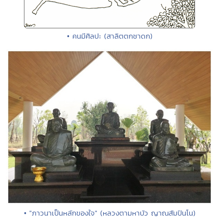
• คนมีศิลปะ (สาลิตตกชาดก)
• "ภาวนาเป็นหลักของใจ" (หลวงตามหาบัว ญาณสัมปันโน)