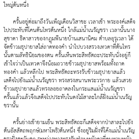
ใหญ่ต้นหนึ่ง
ครั้นอยู่ต่อมาถึงวันเพ็ญเดือนวิสาขะ เวลาเช้า พระองค์เสด็จ
ไปประทับที่โคนต้นไทรต้นหนึ่ง ใกล้แม่น้ำเนรัญชรา เวลานั้นนาง
สุชาดา ธิดาสาวของกฎุมพีนายบ้านเสนานิคม ตำบลอุรุเวลา ได้
จัดข้าวมธุปายาสใส่ถาดทองคำ นำไปบวงสรวงเทวดาที่ต้นไทร
นั้นตามลัทธินิยมของตน ครั้นเห็นพระสิทธัตถะประทับนั่งอยู่ก็
เข้าใจว่าเป็นเทวดาจึงน้อมถวายข้าวมธุปายาสพร้อมทั้งถาด
ทองคำ แล้วหลีกไป พระสิทธัตถะทรงรับข้าวมธุปายาสแล้ว
เสด็จไปยังแม่น้ำเนรัญชรา ทรงสรงสนานพระวรกาย แล้วเสวย
ข้าวมธุปายาสแล้วทรงลอยถาดลงในกระแสแม่น้ำเนรัญชรา
ครั้นแล้วแล้วจึงเสด็จไปประทับในดงไม้สาละใกล้ฝั่งแม่น้ำเนรัญ
ชรานั้น
ครั้นย่างเข้ายามเย็น พระสิทธัตถะก็เสด็จจากป่าสาละไปยัง
ต้นอัสสัตถพฤกษ์(มหาโพธิ)ต้นหนึ่ง ซึ่งอยู่ริมฝั่งที่โค้งแม่น้ำเนรัญ