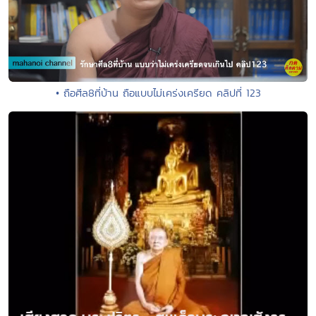
• ถือศีล8ที่บ้าน ถือแบบไม่เคร่งเครียด คลิปที่ 123