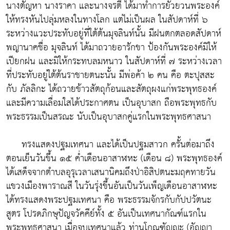
นางตัญหา นางราคา และนางจรตี ได้มาทำการยั่วยวนพระองค์
ให้ทรงหันไปลุ่มหลงในทางโลก แต่ไม่เป็นผล ในสัปดาห์ที่ ๖
ระหว่างแวะประทับอยู่ที่ใต้ต้นมุจลินท์นั้น มีฝนตกตลอดสัปดาห์
พญานาคชื่อ มุจลินท์ ได้มาถวายอารักขา ป้องกันพระองค์มิให้
เปียกฝน และมิให้กระทบลมหนาว ในสัปดาห์ที่ ๗ ระหว่างเวลา
ที่ประทับอยู่ใต้ต้นราชายตนะนั้น มีพ่อค้า ๒ คน คือ ตะปุสสะ
กับ ภัลลิกะ ได้ถวายข้าวสัตถุก้อนและสัตถุผงแก่พระพุทธองค์
และมีความเลื่อมใสได้ประกาศตน เป็นอุบาสก ถือพระพุทธกับ
พระธรรมเป็นสรณะ นับเป็นอุบาสกคู่แรกในพระพุทธศาสนา
ทรงแสดงปฐมเทศนา
และได้เป็นปฐมสาวก ครั้นต่อมาถึง
ตอนเย็นวันขึ้น ๑๕ ค่ำเดือนอาสาฬหะ (เดือน ๘) พระพุทธองค์
ได้เสด็จจากตำบลอุรุเวลาเสนานิคมถึงป่าอิสิปตนะมฤคทายวัน
แขวงเมืองพาราณสี ในวันรุ่งขึ้นอันเป็นวันเพ็ญเดือนอาสาฬหะ
ได้ทรงแสดงพระปฐมเทศนา คือ พระธรรมจักรกับกัปปวัตนะ
สูตร โปรดภิกษุปัญจวัคคีย์ทั้ง ๕ อันเป็นเทศนากัณฑ์แรกใน
พระพุทธศาสนา เมื่อจบเทศนาแล้ว ท่านโกณฑัญญะ (อัญญา