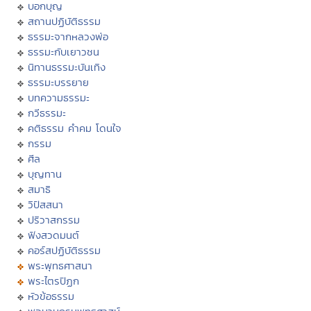
บอกบุญ
สถานปฏิบัติธรรม
ธรรมะจากหลวงพ่อ
ธรรมะกับเยาวชน
นิทานธรรมะบันเทิง
ธรรมะบรรยาย
บทความธรรมะ
กวีธรรมะ
คติธรรม คำคม โดนใจ
กรรม
ศีล
บุญทาน
สมาธิ
วิปัสสนา
ปริวาสกรรม
ฟังสวดมนต์
คอร์สปฏิบัติธรรม
พระพุทธศาสนา
พระไตรปิฏก
หัวข้อธรรม