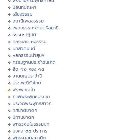
พจนานุกรมพุทธศาสน์
มิลินทปัญหา
เสียงธรรม
สถานีเพลงธรรมะ
เพลงธรรมะ/ดนตรีสมาธิ
ธรรมะปฏิบัติ
คลังแสงแห่งธรรม
บทสวดมนต์
หลักธรรมนำสุขฯ
กรรมฐานประจำวันเกิด
ฮีต ๑๒ คอง ๑๔
งานบุญประจำปี
ประเพณีทั่วไทย
พระพุทธเจ้า
ภาพพระพุทธประวัติ
ประวัติพระพุทธสาวก
ทศชาติชาดก
นิทานชาดก
พุทธวจนในธรรมบท
มงคล ๓๘ ประการ
พุทธศาสนสุภาษิต