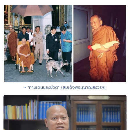
• "ทางเดินของชีวิต" (สมเด็จพระญาณสังวรฯ)