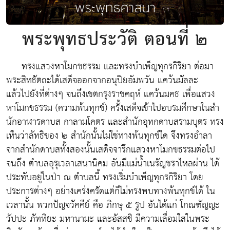
พระพุทธประวัติ ตอนที่ ๒
ทรงแสวงหาโมกขธรรม
และทรงบำเพ็ญทุกรกิริยา ต่อมา
พระสิทธัตถะได้เสด็จออกจากอนุปิยอัมพวัน แคว้นมัลละ
แล้วไปยังที่ต่างๆ จนถึงเขตกรุงราชคฤห์ แคว้นมคธ เพื่อแสวง
หาโมกขธรรม (ความพ้นทุกข์) ครั้งเสด็จเข้าไปอบรมศึกษาในสำ
นักอาฬารดาบส กาลามโคตร และสำนักอุทกดาบสรามบุตร ทรง
เห็นว่าลัทธิของ ๒ สำนักนั้นไม่ใช่ทางพ้นทุกข์ใด จึงทรงอำลา
จากสำนักดาบสทั้งสองนั้นเสด็จจารึกแสวงหาโมกขธรรมต่อไป
จนถึง ตำบลอุรุเวลาเสนานิคม อันมีแม่น้ำเนรัญชราไหลผ่าน ได้
ประทับอยู่ในป่า ณ ตำบลนี้ ทรงเริ่มบำเพ็ญทุกรกิริยา โดย
ประการต่างๆ อย่างเคร่งครัดแต่ก็ไม่ทรงพบทางพ้นทุกข์ได้ ใน
เวลานั้น พวกปัญจวัคคีย์ คือ ภิกษุ ๕ รูป อันได้แก่ โกณฑัญญะ
วัปปะ ภัททิยะ มหานามะ และอัสสชิ มีความเลื่อมใสในพระ