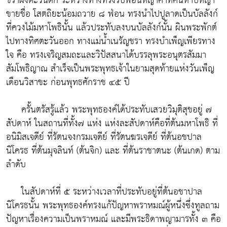
ชราฝั่งตะวันตก ระหว่างทางทรงรับฟ่อนหญ้าคาที่คนหาบหญ้า
ขายชื่อ โสตถิยะน้อมถวาย ๘ ฟ่อน ทรงนำไปปูลาดเป็นบัลลังก์
ที่ควงไม้มหาโพธินั้น แล้วประทับลงบนบัลลังก์นั้น ผินพระพักต์
ไปทางทิศตะวันออก ทางแม่น้ำเนรัญชรา ทรงบำเพ็ญเพียรทาง
ใจ คือ ทรงเจริญสมถะและวิปัสสนาได้บรรลุพระอนุตรสัมมา
สัมโพธิญาณ สำเร็จเป็นพระพุทธเจ้าในยามสุดท้ายแห่งวันเพ็ญ
เดือนวิสาขะ ก่อนพุทธศักราช ๔๕ ปี
ครั้นตรัสรู้แล้ว พระพุทธองค์ได้ประทับเสวยวิมุติสุขอยู่ ๗
สัปดาห์ ในสถานที่ทั้ง๗ แห่ง แห่งละสัปดาห์คือที่ต้นมหาโพธิ ที่
อนิมิสเจดีย์ ที่รัตนจงกรมเจดีย์ ที่รัตนฆรเจดีย์ ที่ต้นอชปาล
นิโครธ ที่ต้นมุจลินท์ (ต้นจิก) และ ที่ต้นราชาตนะ (ต้นเกด) ตาม
ลำดับ
ในสัปดาห์ที่ ๕ ระหว่างเวลาที่ประทับอยู่ที่ต้นอชาปาล
นิโครธนั้น พระพุทธองค์ทรงแก้ปัญหาพราหมณ์ผู้หนึ่งซึ่งทูลถาม
ปัญหาเรื่องความเป็นพราหมณ์ และมีพระธิดาพญามารทั้ง ๓ คือ