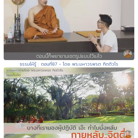
ธรรมให้รู้ : ตอนที่87 - โดย พระมหาวรพรต กิตติวโร