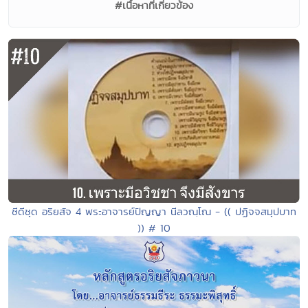
#เนื้อหาที่เกี่ยวข้อง
ซีดีชุด อริยสัจ 4 พระอาจารย์ปัญญา นีลวณฺโณ - (( ปฏิจจสมุปบาท
)) # 10