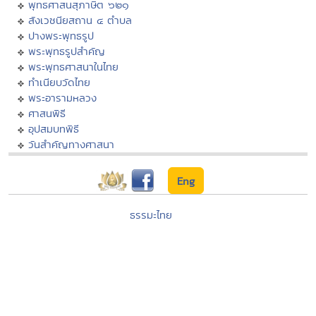
พุทธศาสนสุภาษิต ๖๒๑
สังเวชนียสถาน ๔ ตำบล
ปางพระพุทธรูป
พระพุทธรูปสำคัญ
พระพุทธศาสนาในไทย
ทำเนียบวัดไทย
พระอารามหลวง
ศาสนพิธี
อุปสมบทพิธี
วันสำคัญทางศาสนา
Eng
ธรรมะไทย