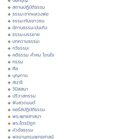
บอกบุญ
สถานปฏิบัติธรรม
ธรรมะจากหลวงพ่อ
ธรรมะกับเยาวชน
นิทานธรรมะบันเทิง
ธรรมะบรรยาย
บทความธรรมะ
กวีธรรมะ
คติธรรม คำคม โดนใจ
กรรม
ศีล
บุญทาน
สมาธิ
วิปัสสนา
ปริวาสกรรม
ฟังสวดมนต์
คอร์สปฏิบัติธรรม
พระพุทธศาสนา
พระไตรปิฏก
หัวข้อธรรม
พจนานุกรมพุทธศาสน์