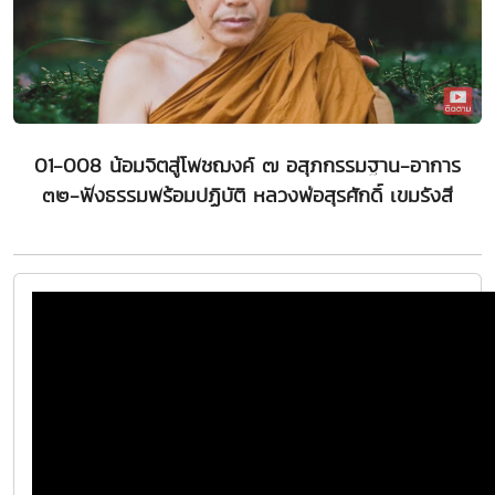
01-008 น้อมจิตสู่โพชฌงค์ ๗ อสุภกรรมฐาน-อาการ
๓๒-ฟังธรรมพร้อมปฏิบัติ หลวงพ่อสุรศักดิ์ เขมรังสี