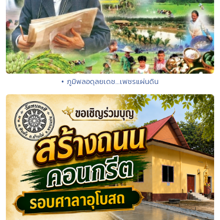
• ภูมิพลอดุลยเดช...เพชรแผ่นดิน