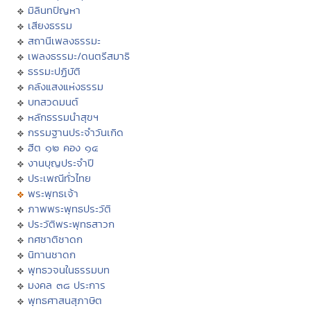
มิลินทปัญหา
เสียงธรรม
สถานีเพลงธรรมะ
เพลงธรรมะ/ดนตรีสมาธิ
ธรรมะปฏิบัติ
คลังแสงแห่งธรรม
บทสวดมนต์
หลักธรรมนำสุขฯ
กรรมฐานประจำวันเกิด
ฮีต ๑๒ คอง ๑๔
งานบุญประจำปี
ประเพณีทั่วไทย
พระพุทธเจ้า
ภาพพระพุทธประวัติ
ประวัติพระพุทธสาวก
ทศชาติชาดก
นิทานชาดก
พุทธวจนในธรรมบท
มงคล ๓๘ ประการ
พุทธศาสนสุภาษิต