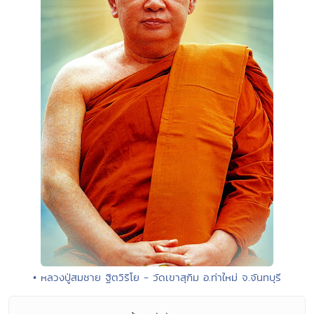
• หลวงปู่สมชาย ฐิตวิริโย - วัดเขาสุกิม อ.ท่าใหม่ จ.จันทบุรี