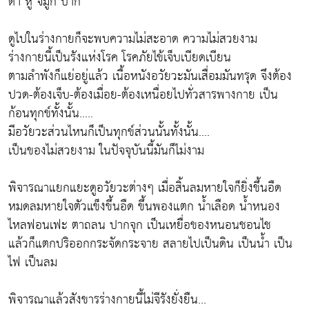
ตา หู จมูก ปาก
ดูไปในร่างกายก็จะพบความไม่สะอาด ความไม่สวยงาม
ร่างกายนี้เป็นรังแห่งโรค โรคภัยไข้เจ็บเบียดเบียน
ตามลำพังก็แย่อยู่แล้ว เนื้อหนังอวัยวะมันเสื่อมมันทรุด จึงต้อง
ปวด-ต้องเจ็บ-ต้องเมื่อย-ต้องเหนื่อยไปทั่วสารพางกาย เป็น
ก้อนทุกข์ทั้งนั้น.....
มีอวัยวะส่วนไหนก็เป็นทุกข์ส่วนนั้นทั้งนั้น....
เป็นของไม่สวยงาม ในปัจจุบันนี้มันก็ไม่งาม
พิจารณาแยกแยะดูอวัยวะต่างๆ เมื่อสิ้นลมหายใจก็ยิ่งขึ้นอืด
หมดลมหายใจตัวแข็งขึ้นอืด ขึ้นพองแตก น้ำเลือด น้ำหนอง
ไหลฟอนเฟะ ตาถลน ปากจุก เป็นเหยื่อของหนอนชอนไช
แล้วก็แตกปริออกกระจัดกระจาย สลายไปเป็นดิน เป็นน้ำ เป็น
ไฟ เป็นลม
พิจารณาแล้วสังขารร่างกายนี้ไม่จีรังยั่งยืน...