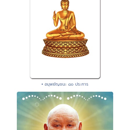
• อนุพยัญชนะ ๘๐ ประการ