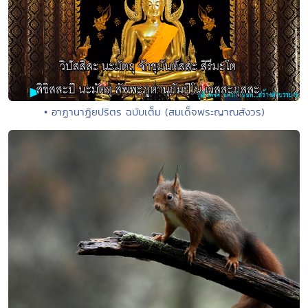
• อาฏานาฏิยปริตร ฉบับเต็ม (สมเด็จพระญาณสังวร)