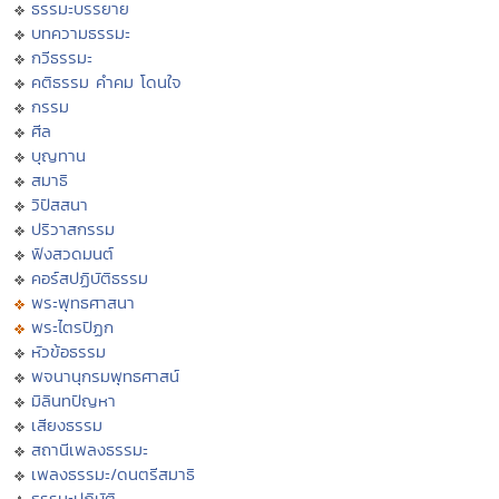
ธรรมะบรรยาย
บทความธรรมะ
กวีธรรมะ
คติธรรม คำคม โดนใจ
กรรม
ศีล
บุญทาน
สมาธิ
วิปัสสนา
ปริวาสกรรม
ฟังสวดมนต์
คอร์สปฏิบัติธรรม
พระพุทธศาสนา
พระไตรปิฏก
หัวข้อธรรม
พจนานุกรมพุทธศาสน์
มิลินทปัญหา
เสียงธรรม
สถานีเพลงธรรมะ
เพลงธรรมะ/ดนตรีสมาธิ
ธรรมะปฏิบัติ