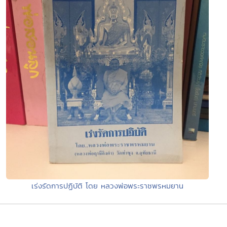
เร่งรัดการปฏิบัติ โดย หลวงพ่อพระราชพรหมยาน