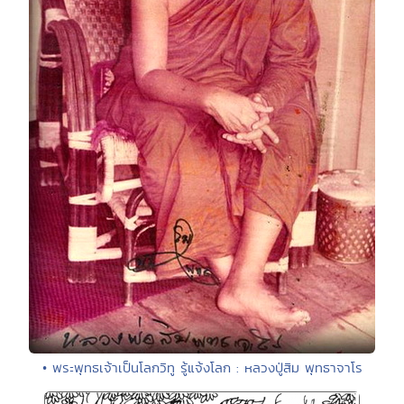
• พระพุทธเจ้าเป็นโลกวิทู รู้แจ้งโลก : หลวงปู่สิม พุทธาจาโร