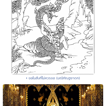
• ขอในสิ่งที่ไม่ควรขอ (มณีกัณฐชาดก)