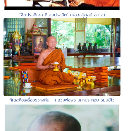
"จิตปรุงกิเลส กิเลสปรุงจิต" (หลวงปู่ดูลย์ อตุโล)
กิเลสคือเครื่องขวางกั้น - หลวงพ่อพระมหาประกอบ ธมฺมชีโว