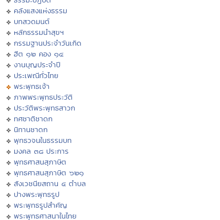
คลังแสงแห่งธรรม
บทสวดมนต์
หลักธรรมนำสุขฯ
กรรมฐานประจำวันเกิด
ฮีต ๑๒ คอง ๑๔
งานบุญประจำปี
ประเพณีทั่วไทย
พระพุทธเจ้า
ภาพพระพุทธประวัติ
ประวัติพระพุทธสาวก
ทศชาติชาดก
นิทานชาดก
พุทธวจนในธรรมบท
มงคล ๓๘ ประการ
พุทธศาสนสุภาษิต
พุทธศาสนสุภาษิต ๖๒๑
สังเวชนียสถาน ๔ ตำบล
ปางพระพุทธรูป
พระพุทธรูปสำคัญ
พระพุทธศาสนาในไทย