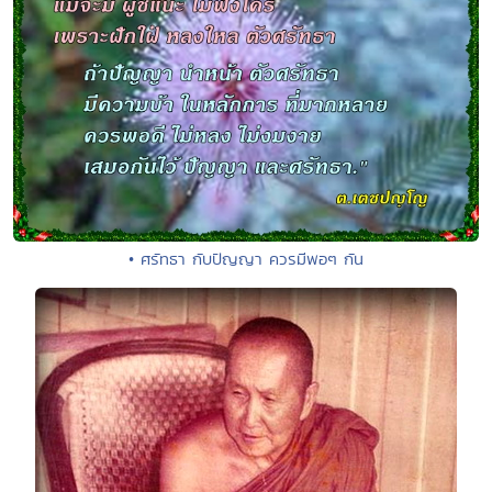
• ศรัทธา กับปัญญา ควรมีพอๆ กัน