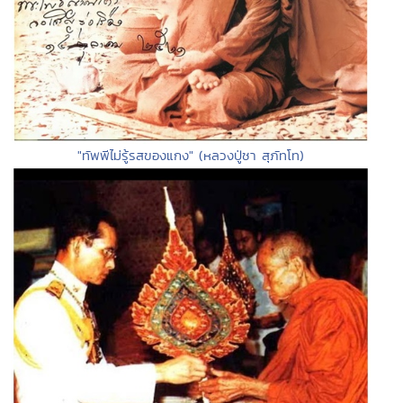
"ทัพพีไม่รู้รสของแกง" (หลวงปู่ชา สุภัทโท)