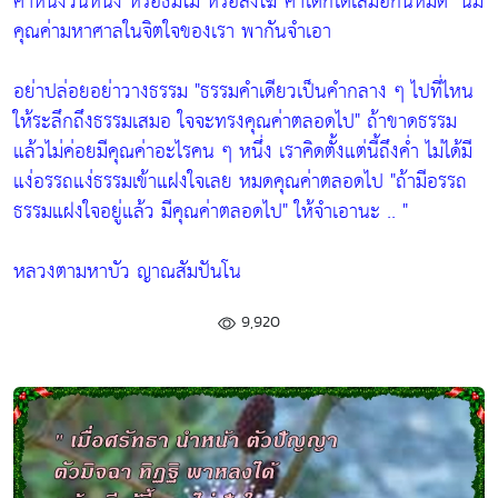
คำหนึ่งวันหนึ่ง หรือธัมโม หรือสังโฆ คำใดก็ได้เสมอกันหมด"
นี้มี
คุณค่ามหาศาลในจิตใจของเรา พากันจำเอา
อย่าปล่อยอย่าวางธรรม
"ธรรมคำเดียวเป็นคำกลาง ๆ ไปที่ไหน
ให้ระลึกถึงธรรมเสมอ ใจจะทรงคุณค่าตลอดไป"
ถ้าขาดธรรม
แล้วไม่ค่อยมีคุณค่าอะไรคน ๆ หนึ่ง เราคิดตั้งแต่นี้ถึงค่ำ ไม่ได้มี
แง่อรรถแง่ธรรมเข้าแฝงใจเลย หมดคุณค่าตลอดไป
"ถ้ามีอรรถ
ธรรมแฝงใจอยู่แล้ว มีคุณค่าตลอดไป"
ให้จำเอานะ .. "
หลวงตามหาบัว ญาณสัมปันโน
9,920