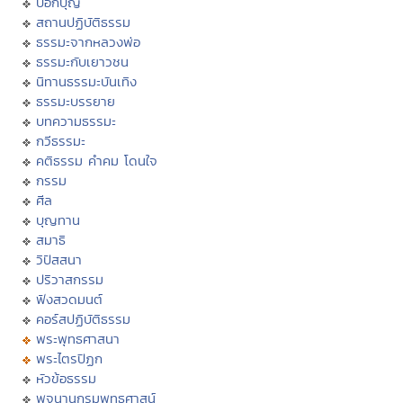
บอกบุญ
สถานปฏิบัติธรรม
ธรรมะจากหลวงพ่อ
ธรรมะกับเยาวชน
นิทานธรรมะบันเทิง
ธรรมะบรรยาย
บทความธรรมะ
กวีธรรมะ
คติธรรม คำคม โดนใจ
กรรม
ศีล
บุญทาน
สมาธิ
วิปัสสนา
ปริวาสกรรม
ฟังสวดมนต์
คอร์สปฏิบัติธรรม
พระพุทธศาสนา
พระไตรปิฏก
หัวข้อธรรม
พจนานุกรมพุทธศาสน์