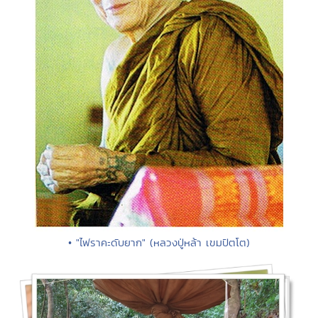
• "ไฟราคะดับยาก" (หลวงปู่หล้า เขมปัตโต)