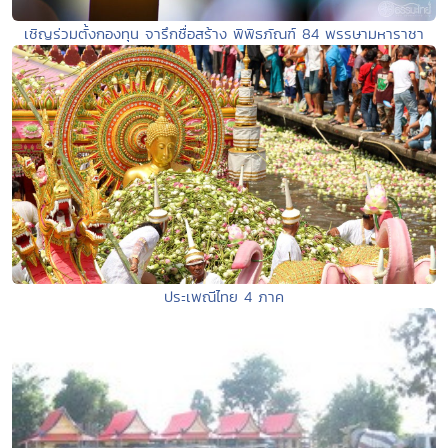
เชิญร่วมตั้งกองทุน จารึกชื่อสร้าง พิพิธภัณฑ์ 84 พรรษามหาราชา
ประเพณีไทย 4 ภาค