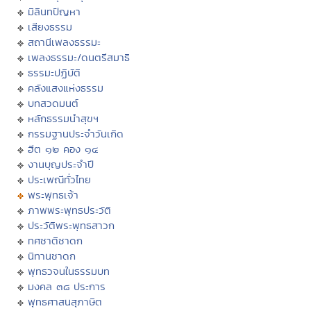
มิลินทปัญหา
เสียงธรรม
สถานีเพลงธรรมะ
เพลงธรรมะ/ดนตรีสมาธิ
ธรรมะปฏิบัติ
คลังแสงแห่งธรรม
บทสวดมนต์
หลักธรรมนำสุขฯ
กรรมฐานประจำวันเกิด
ฮีต ๑๒ คอง ๑๔
งานบุญประจำปี
ประเพณีทั่วไทย
พระพุทธเจ้า
ภาพพระพุทธประวัติ
ประวัติพระพุทธสาวก
ทศชาติชาดก
นิทานชาดก
พุทธวจนในธรรมบท
มงคล ๓๘ ประการ
พุทธศาสนสุภาษิต