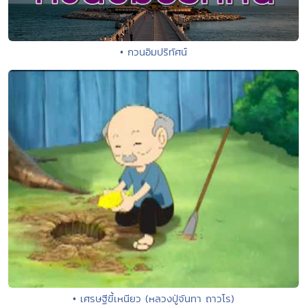
• กวนอิมปริทัศน์
• เศรษฐีขี้เหนียว (หลวงปู่จันทา ถาวโร)