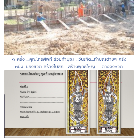
๑ ครั้ง ...คุณโทรศัพท์ ร่วมทำบุญ ...วันเกิด...ทำบุญต่างๆ ครั้ง
หนึ่ง...ของชีวิต สร้างโบสถ์ ...สร้างพุทธใหญ่ ... ต่างจังหวัด