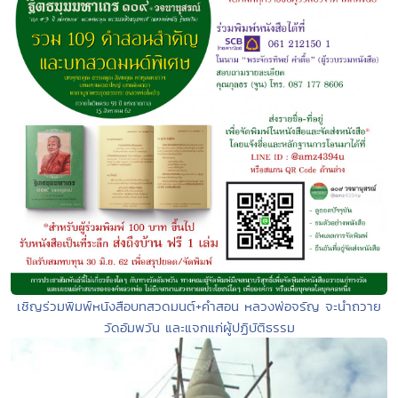
เชิญร่วมพิมพ์หนังสือบทสวดมนต์+คำสอน หลวงพ่อจรัญ จะนำถวาย
วัดอัมพวัน และแจกแก่ผู้ปฏิบัติธรรม