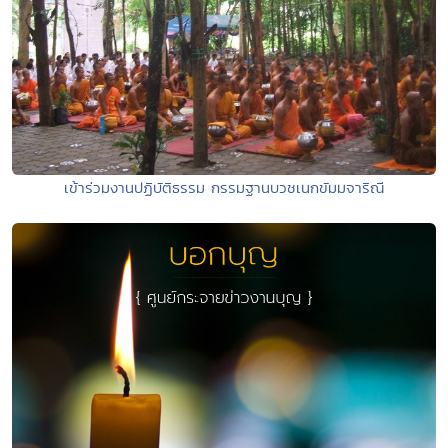
เข้าร่วมงานปฏิบัติธรรม กรรมฐานบวชเนกขัมมจาริณี