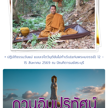
• ปฏิบัติธรรมวันแม่ แบบเจโตวิมุติอันไม่กำเริบ(แก่นพรหมจรรย์) 12 -
15 สิงหาคม 2569 ณ ปัณฑิตารมย์สระบุรี