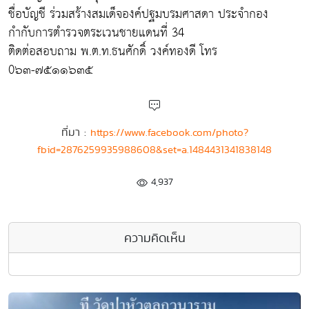
ชื่อบัญชี ร่วมสร้างสมเด็จองค์ปฐมบรมศาสดา ประจำกอง
กำกับการตำรวจตระเวนชายแดนที่ 34
ติดต่อสอบถาม พ.ต.ท.ธนศักดิ์ วงค์ทองดี โทร
0๖๓-๗๕๑๑๖๓๕
ที่มา :
https://www.facebook.com/photo?
fbid=2876259935988608&set=a.1484431341838148
4,937
ความคิดเห็น