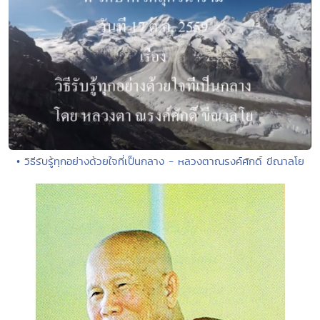
• วิธีรับรู้ทุกอย่างด้วยใจที่เป็นกลาง - หลวงตาณรงค์ศักดิ์ ขีณาลโย