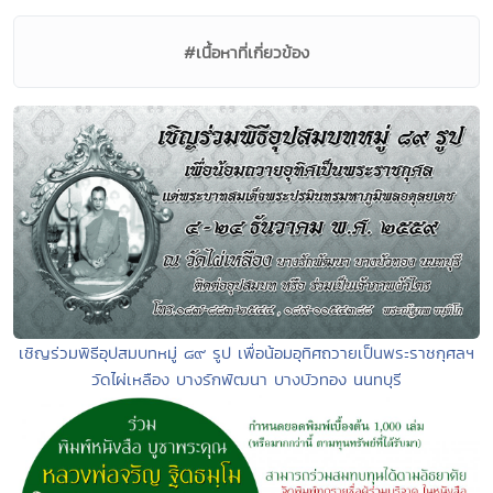
#เนื้อหาที่เกี่ยวข้อง
เชิญร่วมพิธีอุปสมบทหมู่ ๘๙ รูป เพื่อน้อมอุทิศถวายเป็นพระราชกุศลฯ
วัดไผ่เหลือง บางรักพัฒนา บางบัวทอง นนทบุรี