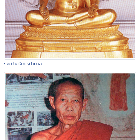
• ๘.ปางรับมธุปายาส