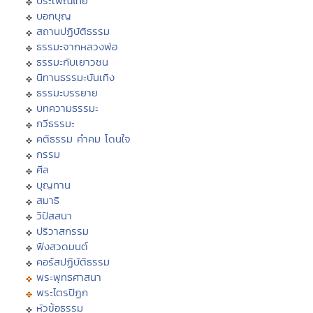
ประเพณีไทย
บอกบุญ
สถานปฏิบัติธรรม
ธรรมะจากหลวงพ่อ
ธรรมะกับเยาวชน
นิทานธรรมะบันเทิง
ธรรมะบรรยาย
บทความธรรมะ
กวีธรรมะ
คติธรรม คำคม โดนใจ
กรรม
ศีล
บุญทาน
สมาธิ
วิปัสสนา
ปริวาสกรรม
ฟังสวดมนต์
คอร์สปฏิบัติธรรม
พระพุทธศาสนา
พระไตรปิฏก
หัวข้อธรรม