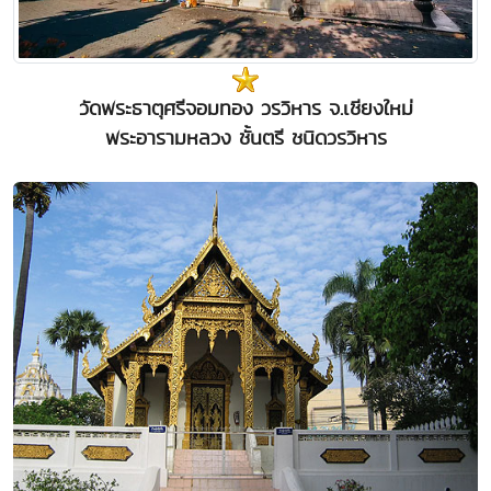
วัดพระธาตุศรีจอมทอง วรวิหาร จ.เชียงใหม่
พระอารามหลวง ชั้นตรี ชนิดวรวิหาร