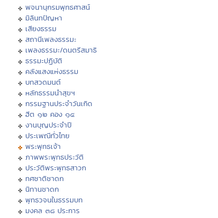
พจนานุกรมพุทธศาสน์
มิลินทปัญหา
เสียงธรรม
สถานีเพลงธรรมะ
เพลงธรรมะ/ดนตรีสมาธิ
ธรรมะปฏิบัติ
คลังแสงแห่งธรรม
บทสวดมนต์
หลักธรรมนำสุขฯ
กรรมฐานประจำวันเกิด
ฮีต ๑๒ คอง ๑๔
งานบุญประจำปี
ประเพณีทั่วไทย
พระพุทธเจ้า
ภาพพระพุทธประวัติ
ประวัติพระพุทธสาวก
ทศชาติชาดก
นิทานชาดก
พุทธวจนในธรรมบท
มงคล ๓๘ ประการ