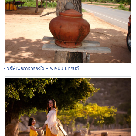
• วิธีให้เพื่อการครองใจ - พ.อ.ปิ่น มุทุกันต์