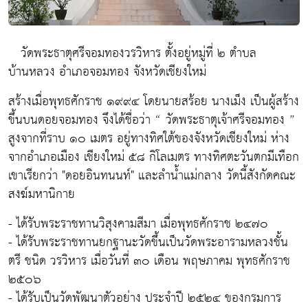
วัดพระธาตุศรีจอมทองวรวิหาร ตั้งอยู่หมู่ที่ ๒ ตำบล
บ้านหลวง อำเภอจอมทอง จังหวัดเชียงใหม่
สร้างเมื่อพุทธศักราช ๑๙๙๔ โดยนายสร้อย นางเม็ง เป็นผู้สร้าง
ขึ้นบนดอยจอมทอง จึงได้ชื่อว่า “ วัดพระธาตุเจ้าศรีจอมทอง ”
สูงจากที่ราบ ๑๐ เมตร อยู่ทางทิศใต้ของจังหวัดเชียงใหม่ ห่าง
จากอำเภอเมือง เชียงใหม่ ๕๘ กิโลเมตร ทางทิศตะวันตกมีเทือก
เขาเรียกว่า "ดอยอินทนนท์" และลำน้ำแม่กลาง วัดนี้สังกัดคณะ
สงฆ์มหานิกาย
- ได้รับพระราชทานวิสุงคามสีมา เมื่อพุทธศักราช ๒๔๗๐
- ได้รับพระราชทานยกฐานะวัดขึ้นเป็นวัดพระอารามหลวงชั้น
ตรี ชนิด วรวิหาร เมื่อวันที่ ๓๐ เดือน พฤษภาคม พุทธศักราช
๒๕๐๖
- ได้รับเป็นวัดพัฒนาตัวอย่าง ประจำปี ๒๕๒๔ ของกรมการ