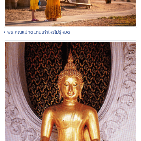
• พระคุณแม่ทดแทนเท่าไหร่ไม่รู้หมด