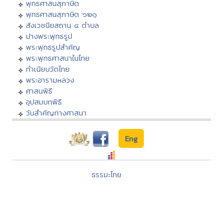
พุทธศาสนสุภาษิต
พุทธศาสนสุภาษิต ๖๒๑
สังเวชนียสถาน ๔ ตำบล
ปางพระพุทธรูป
พระพุทธรูปสำคัญ
พระพุทธศาสนาในไทย
ทำเนียบวัดไทย
พระอารามหลวง
ศาสนพิธี
อุปสมบทพิธี
วันสำคัญทางศาสนา
Eng
ธรรมะไทย