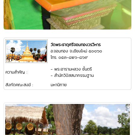
วัดพระธาตุศรีจอมทองวรวิหาร
อ.จอมทอง จ.เชียงใหม่ ๕๐๑๖๐
โทร. ๐๕๓-๘๒๖-๘๖๙
- พระอารามหลวง ชั้นตรี
ความสำคัญ :
- สำนักวิปัสสนากรรมฐาน
สังกัดคณะสงฆ์ :
มหานิกาย