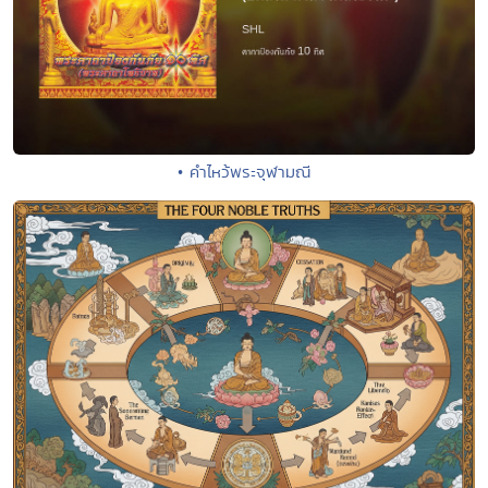
• คำไหว้พระจุฬามณี