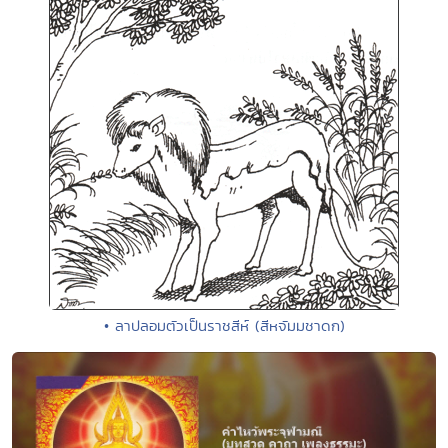
• ลาปลอมตัวเป็นราชสีห์ (สีหจัมมชาดก)