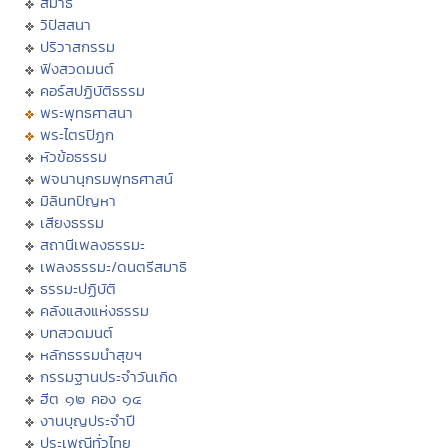
สมาธิ
วิปัสสนา
ปริวาสกรรม
ฟังสวดมนต์
คอร์สปฏิบัติธรรม
พระพุทธศาสนา
พระไตรปิฏก
หัวข้อธรรม
พจนานุกรมพุทธศาสน์
มิลินทปัญหา
เสียงธรรม
สถานีเพลงธรรมะ
เพลงธรรมะ/ดนตรีสมาธิ
ธรรมะปฏิบัติ
คลังแสงแห่งธรรม
บทสวดมนต์
หลักธรรมนำสุขฯ
กรรมฐานประจำวันเกิด
ฮีต ๑๒ คอง ๑๔
งานบุญประจำปี
ประเพณีทั่วไทย