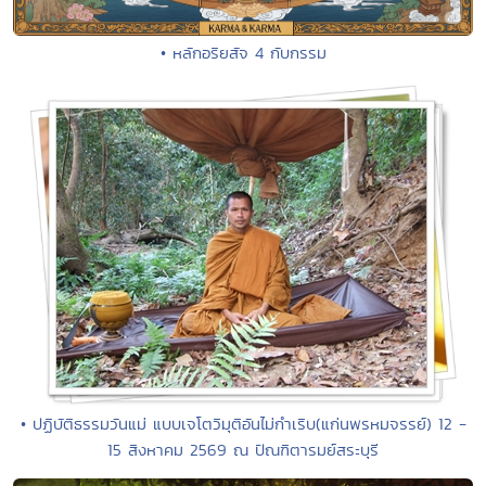
• หลักอริยสัจ 4 กับกรรม
• ปฏิบัติธรรมวันแม่ แบบเจโตวิมุติอันไม่กำเริบ(แก่นพรหมจรรย์) 12 -
15 สิงหาคม 2569 ณ ปัณฑิตารมย์สระบุรี