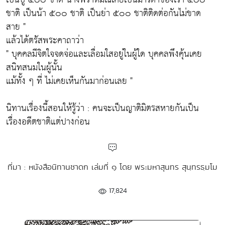
ชาติ เป็นน้า ๕๐๐ ชาติ เป็นย่า ๕๐๐ ชาติติดต่อกันไม่ขาด
สาย "
แล้วได้ตรัสพระคาถาว่า
" บุคคลมีจิตใจจดจ่อและเลื่อมใสอยู่ในผู้ใด บุคคลพึงคุ้นเคย
สนิทสนมในผู้นั้น
แม้ทั้ง ๆ ที่ ไม่เคยเห็นกันมาก่อนเลย "
นิทานเรื่องนี้สอนให้รู้ว่า : คนจะเป็นญาติมิตรสหายกันเป็น
เรื่องอดีตชาติแต่ปางก่อน
ที่มา : หนังสือนิทานชาดก เล่มที่ ๑ โดย พระมหาสุนทร สุนฺทรธฺมโม
17,824