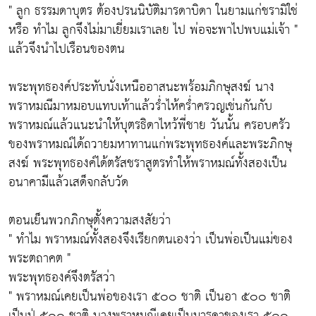
" ลูก ธรรมดาบุตร ต้องปรนนิบัติมารดาบิดา ในยามแก่ชรามิใช่
หรือ ทำไม ลูกจึงไม่มาเยี่ยมเราเลย ไป พ่อจะพาไปพบแม่เจ้า "
แล้วจึงนำไปเรือนของตน
พระพุทธองค์ประทับนั่งเหนืออาสนะพร้อมภิกษุสงฆ์ นาง
พราหมณีมาหมอบแทบเท้าแล้วร่ำไห้คร่ำครวญเช่นกันกับ
พราหมณ์แล้วแนะนำให้บุตรธิดาไหว้พี่ชาย วันนั้น ครอบครัว
ของพราหมณ์ได้ถวายมหาทานแก่พระพุทธองค์และพระภิกษุ
สงฆ์ พระพุทธองค์ได้ตรัสชราสูตรทำให้พราหมณ์ทั้งสองเป็น
อนาคามีแล้วเสด็จกลับวัด
ตอนเย็นพวกภิกษุตั้งความสงสัยว่า
" ทำไม พราหมณ์ทั้งสองจึงเรียกตนเองว่า เป็นพ่อเป็นแม่ของ
พระตถาคต "
พระพุทธองค์จึงตรัสว่า
" พราหมณ์เคยเป็นพ่อของเรา ๕๐๐ ชาติ เป็นอา ๕๐๐ ชาติ
เป็นปู่ ๕๐๐ ชาติ นางพราหมณีเคยเป็นมารดาของเรา ๕๐๐