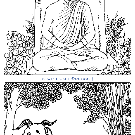
การขอ ( พรหมทัตตชาดก )