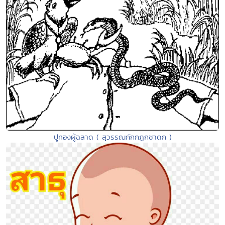
ปูทองผู้ฉลาด ( สุวรรณกักกฏกชาดก )