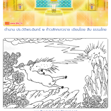
ตำนาน ประวัติพระอินทร์ ๒ ท้าวสักกเทวราช เขียนโดย สืบ ธรรมไทย