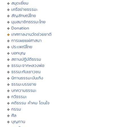
สมุดเยี่ยม
เครือข่ายธรรมะ
สัญลักษณ์ไทย
มุมสมาชิกธรรมะไทย
Donation
เทศกาลงานวัดช่วยชาติ
การเผยแผ่ศาสนา
ประเพณีไทย
บอกบุญ
สถานปฏิบัติธรรม
ธรรมะจากหลวงพ่อ
ธรรมะกับเยาวชน
นิทานธรรมะบันเทิง
ธรรมะบรรยาย
บทความธรรมะ
กวีธรรมะ
คติธรรม คำคม โดนใจ
กรรม
ศีล
บุญทาน