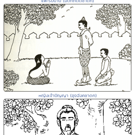
แพะรับบาป (มตกภัตตชาดก)
หญิงเจ้าปัญญา (อุจฉังคชาดก)