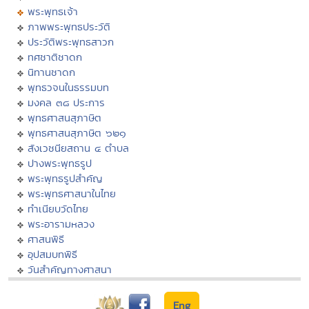
พระพุทธเจ้า
ภาพพระพุทธประวัติ
ประวัติพระพุทธสาวก
ทศชาติชาดก
นิทานชาดก
พุทธวจนในธรรมบท
มงคล ๓๘ ประการ
พุทธศาสนสุภาษิต
พุทธศาสนสุภาษิต ๖๒๑
สังเวชนียสถาน ๔ ตำบล
ปางพระพุทธรูป
พระพุทธรูปสำคัญ
พระพุทธศาสนาในไทย
ทำเนียบวัดไทย
พระอารามหลวง
ศาสนพิธี
อุปสมบทพิธี
วันสำคัญทางศาสนา
Eng