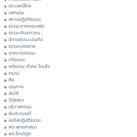
ประเพณีไทย
บอกบุญ
สถานปฏิบัติธรรม
ธรรมะจากหลวงพ่อ
ธรรมะกับเยาวชน
นิทานธรรมะบันเทิง
ธรรมะบรรยาย
บทความธรรมะ
กวีธรรมะ
คติธรรม คำคม โดนใจ
กรรม
ศีล
บุญทาน
สมาธิ
วิปัสสนา
ปริวาสกรรม
ฟังสวดมนต์
คอร์สปฏิบัติธรรม
พระพุทธศาสนา
พระไตรปิฏก