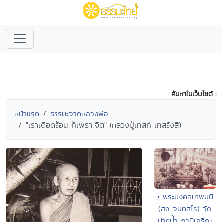
ค้นหาในเว็บไซต์ :
หน้าแรก
ธรรมะจากหลวงพ่อ
"เราเดือดร้อน ก็เพราะจิต" (หลวงปู่เทสก์ เทสรังสี)
• พระมงคลเทพมุนี
(สด จนฺทสโร) วัด
ปากน้ำ ภาษีเจริญ