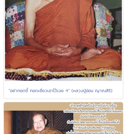
"อย่ากอดขี้ กอดเยี่ยวเอาไว้เฉย ๆ" (หลวงปู่อ่อน ญาณสิริ)