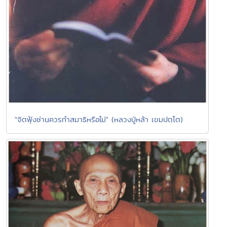
"จิตฟุ้งซ่านควรทำสมาธิหรือไม่" (หลวงปู่หล้า เขมปตฺโต)