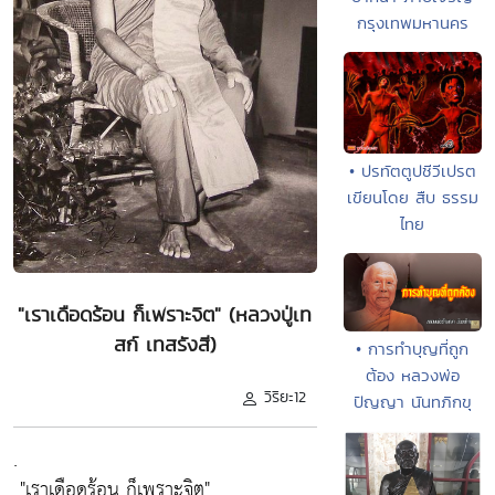
กรุงเทพมหานคร
• ปรทัตตูปชีวีเปรต
เขียนโดย สืบ ธรรม
ไทย
"เราเดือดร้อน ก็เพราะจิต" (หลวงปู่เท
สก์ เทสรังสี)
• การทำบุญที่ถูก
ต้อง หลวงพ่อ
วิริยะ12
ปัญญา นันทภิกขุ
.
"เราเดือดร้อน ก็เพราะจิต"