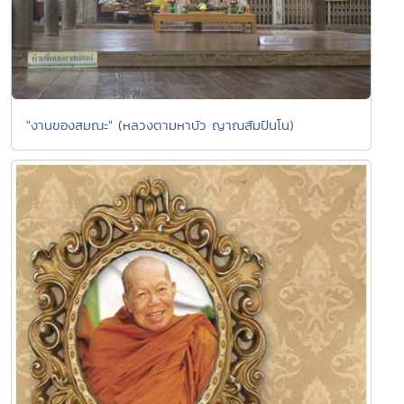
"งานของสมณะ" (หลวงตามหาบัว ญาณสัมปันโน)