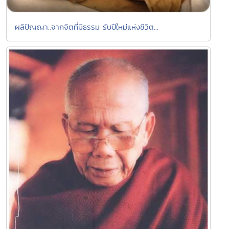
ผลิปัญญา..จากจิตที่มีธรรม รับปีใหม่แห่งชีวิต...