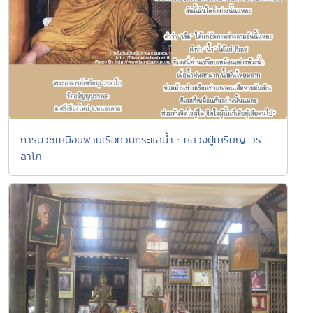
การบวชเหมือนพายเรือทวนกระแสน้ำ : หลวงปู่เหรียญ วร
ลาโภ