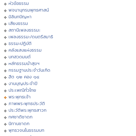
หัวข้อธรรม
พจนานุกรมพุทธศาสน์
มิลินทปัญหา
เสียงธรรม
สถานีเพลงธรรมะ
เพลงธรรมะ/ดนตรีสมาธิ
ธรรมะปฏิบัติ
คลังแสงแห่งธรรม
บทสวดมนต์
หลักธรรมนำสุขฯ
กรรมฐานประจำวันเกิด
ฮีต ๑๒ คอง ๑๔
งานบุญประจำปี
ประเพณีทั่วไทย
พระพุทธเจ้า
ภาพพระพุทธประวัติ
ประวัติพระพุทธสาวก
ทศชาติชาดก
นิทานชาดก
พุทธวจนในธรรมบท