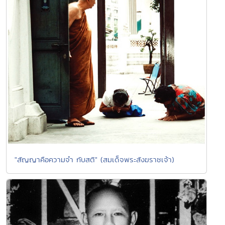
"สัญญาคือความจำ กับสติ" (สมเด็จพระสังฆราชเจ้า)