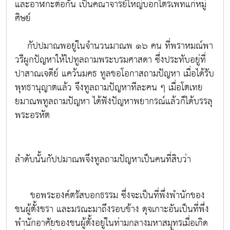
และอาฬกะต่อกัน เป็นคณาจารย์ใหญ่บอกไตรเพทแก่หมู่
ศิษย์
กัปปมาณพอยู่ในจำนวนมาณพ ๑๖ คน ที่พราหมณ์พา
วรีผูกปัญหาให้ไปทูลถามพระบรมศาสดา ซึ่งประทับอยู่ที่
ปาสาณเจดีย์ แคว้นมคธ ทูลขอโอกาสถามปัญหา เมื่อได้รับ
พุทธานุญาตแล้ว จึงทูลถามปัญหาทีละคน ๆ เมื่อโตเทย
ยมาณพทูลถามปัญหา ได้ฟังปัญหาพยากรณ์แล้วก็ได้บรรลุ
พระอรหัต
ลำดับนั้นกัปปมาณพจึงทูลถามปัญหาเป็นคนที่สิบว่า
ขอพระองค์ตรัสบอกธรรม ซึ่งจะเป็นที่พึ่งพำนักของ
ชนผู้ตั้งชรา และมรณะมาถึงรอบข้าง ดุจเกาะอันเป็นที่พึ่ง
พำนักอาศัยของชนผู้ตั้งอยู่ในท่ามกลางมหาสมุทรเมื่อเกิด