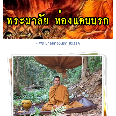
• พระมาลัยท่องนรก สวรรค์