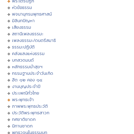
พระไตรปิฏก
หัวข้อธรรม
พจนานุกรมพุทธศาสน์
มิลินทปัญหา
เสียงธรรม
สถานีเพลงธรรมะ
เพลงธรรมะ/ดนตรีสมาธิ
ธรรมะปฏิบัติ
คลังแสงแห่งธรรม
บทสวดมนต์
หลักธรรมนำสุขฯ
กรรมฐานประจำวันเกิด
ฮีต ๑๒ คอง ๑๔
งานบุญประจำปี
ประเพณีทั่วไทย
พระพุทธเจ้า
ภาพพระพุทธประวัติ
ประวัติพระพุทธสาวก
ทศชาติชาดก
นิทานชาดก
พุทธวจนในธรรมบท