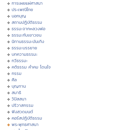
การเผยแผ่ศาสนา
ประเพณีไทย
บอกบุญ
สถานปฏิบัติธรรม
ธรรมะจากหลวงพ่อ
ธรรมะกับเยาวชน
นิทานธรรมะบันเทิง
ธรรมะบรรยาย
บทความธรรมะ
กวีธรรมะ
คติธรรม คำคม โดนใจ
กรรม
ศีล
บุญทาน
สมาธิ
วิปัสสนา
ปริวาสกรรม
ฟังสวดมนต์
คอร์สปฏิบัติธรรม
พระพุทธศาสนา