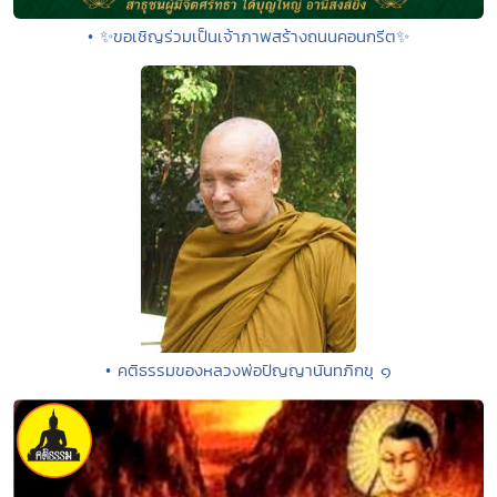
• ✨ขอเชิญร่วมเป็นเจ้าภาพสร้างถนนคอนกรีต✨
• คติธรรมของหลวงพ่อปัญญานันทภิกขุ ๑