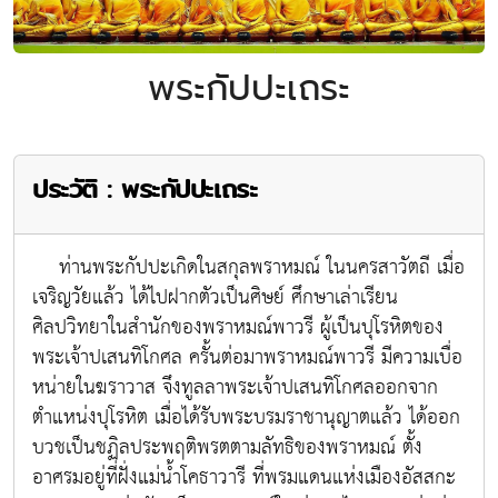
พระกัปปะเถระ
ประวัติ : พระกัปปะเถระ
ท่านพระกัปปะเกิดในสกุลพราหมณ์ ในนครสาวัตถี เมื่อ
เจริญวัยแล้ว ได้ไปฝากตัวเป็นศิษย์ ศึกษาเล่าเรียน
ศิลปวิทยาในสำนักของพราหมณ์พาวรี ผู้เป็นปุโรหิตของ
พระเจ้าปเสนทิโกศล ครั้นต่อมาพราหมณ์พาวรี มีความเบื่อ
หน่ายในฆราวาส จึงทูลลาพระเจ้าปเสนทิโกศลออกจาก
ตำแหน่งปุโรหิต เมื่อได้รับพระบรมราชานุญาตแล้ว ได้ออก
บวชเป็นชฏิลประพฤติพรตตามลัทธิของพราหมณ์ ตั้ง
อาศรมอยู่ที่ฝั่งแม่น้ำโคธาวารี ที่พรมแดนแห่งเมืองอัสสกะ