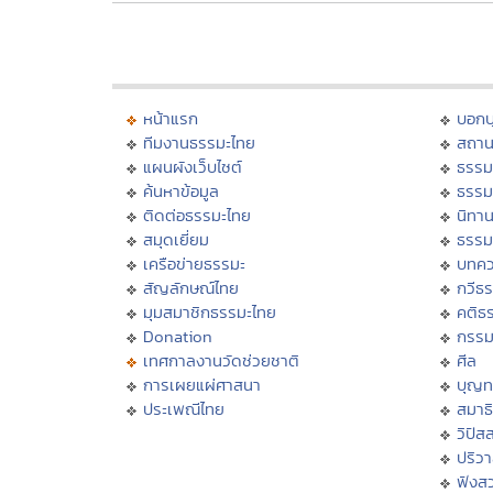
หน้าแรก
บอก
ทีมงานธรรมะไทย
สถาน
แผนผังเว็บไซต์
ธรรม
ค้นหาข้อมูล
ธรรม
ติดต่อธรรมะไทย
นิทาน
สมุดเยี่ยม
ธรรม
เครือข่ายธรรมะ
บทคว
สัญลักษณ์ไทย
กวีธ
มุมสมาชิกธรรมะไทย
คติธ
Donation
กรร
เทศกาลงานวัดช่วยชาติ
ศีล
การเผยแผ่ศาสนา
บุญท
ประเพณีไทย
สมาธิ
วิปัส
ปริว
ฟังส