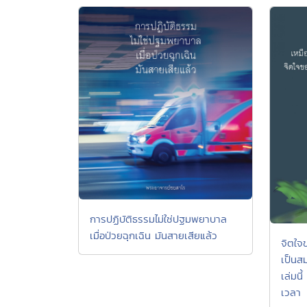
การปฏิบัติธรรมไม่ใช่ปฐมพยาบาล
เมื่อป่วยฉุกเฉิน มันสายเสียแล้ว
จิตใจข
เป็นส
เล่มน
เวลา