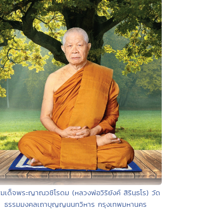
สมเด็จพระญาณวชิโรดม (หลวงพ่อวิริยังค์ สิรินฺธโร) วัด
ธรรมมงคลเถาบุญญนนทวิหาร กรุงเทพมหานคร