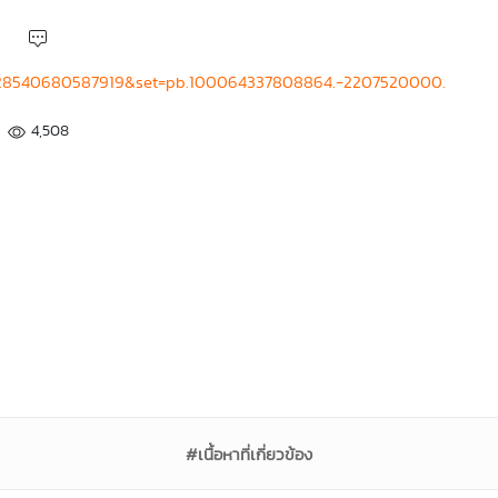
4228540680587919&set=pb.100064337808864.-2207520000.
4,508
#เนื้อหาที่เกี่ยวข้อง