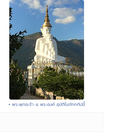
• พระพุทธเจ้า ๕ พระองค์ อุบัติในภัททกัปนี้