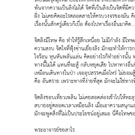
พ้นจากความเป็นลิงไม่ได้ จิตที่เป็นลิงเป็นจิตที่
ฝั่ง ไม่เคยคิดอะไรตลอดสายให้ครบวงจรของมัน คิดไ
เรื่องนั้นสักครู่เดียวก็เบื่อ ต้องไปหาเรื่องอื่นมาคิด.
จิตลิงมีโทษ คือ ทำให้รู้สึกเหนื่อย ไม่มีกำลัง มีโ
ความสงบ จิตใจที่ฟุ้งซ่านเยี่ยงลิง มักจะทำให
ใจร้อน หุนหันพลันแล่น คิดอย่างไรก็ทำอย่างนั้น ท
ทางนี้ไม่ได้ แทนที่จะสู้ กลับหยุดเสีย ไปหาทางอื่นที
เหมือนเดินทางในป่า เจออุปสรรคเมื่อไหร่ ไม่ยอมสู้ 
คือ อันตราย เพราะทางที่ง่ายที่สุด มักจะไม่ใช่ทางท
จิตลิงชอบเที่ยวเพลิน ไม่เคยสอดส่องเข้าไปให้ทะลุป
สบายอยู่ตลอดเวลาเหมือนลิง เมื่อเอาความสนุกและคว
มักจะพูดสิ่งที่ไม่เป็นประโยชน์อยู่เสมอ นี่คือโทษ
พระอาจารย์ชยสาโร