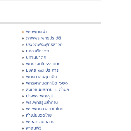
พระพุทธเจ้า
ภาพพระพุทธประวัติ
ประวัติพระพุทธสาวก
ทศชาติชาดก
นิทานชาดก
พุทธวจนในธรรมบท
มงคล ๓๘ ประการ
พุทธศาสนสุภาษิต
พุทธศาสนสุภาษิต ๖๒๑
สังเวชนียสถาน ๔ ตำบล
ปางพระพุทธรูป
พระพุทธรูปสำคัญ
พระพุทธศาสนาในไทย
ทำเนียบวัดไทย
พระอารามหลวง
ศาสนพิธี