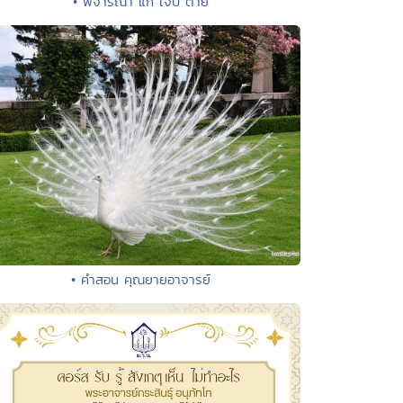
• พิจารณา แก่ เจ็บ ตาย
• คำสอน คุณยายอาจารย์