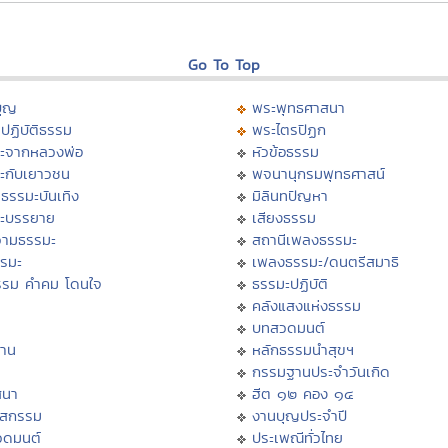
Go To Top
บุญ
พระพุทธศาสนา
ปฏิบัติธรรม
พระไตรปิฏก
ะจากหลวงพ่อ
หัวข้อธรรม
ะกับเยาวชน
พจนานุกรมพุทธศาสน์
ธรรมะบันเทิง
มิลินทปัญหา
ะบรรยาย
เสียงธรรม
ามธรรมะ
สถานีเพลงธรรมะ
รรมะ
เพลงธรรมะ/ดนตรีสมาธิ
รรม คำคม โดนใจ
ธรรมะปฏิบัติ
ม
คลังแสงแห่งธรรม
บทสวดมนต์
าน
หลักธรรมนำสุขฯ
กรรมฐานประจำวันเกิด
สนา
ฮีต ๑๒ คอง ๑๔
าสกรรม
งานบุญประจำปี
วดมนต์
ประเพณีทั่วไทย