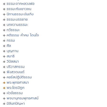
ธรรมะจากหลวงพ่อ
ธรรมะกับเยาวชน
นิทานธรรมะบันเทิง
ธรรมะบรรยาย
บทความธรรมะ
กวีธรรมะ
คติธรรม คำคม โดนใจ
กรรม
ศีล
บุญทาน
สมาธิ
วิปัสสนา
ปริวาสกรรม
ฟังสวดมนต์
คอร์สปฏิบัติธรรม
พระพุทธศาสนา
พระไตรปิฏก
หัวข้อธรรม
พจนานุกรมพุทธศาสน์
มิลินทปัญหา