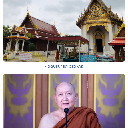
• วัดปรินายก วรวิหาร