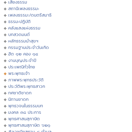
เสียงธรรม
สถานีเพลงธรรมะ
เพลงธรรมะ/ดนตรีสมาธิ
ธรรมะปฏิบัติ
คลังแสงแห่งธรรม
บทสวดมนต์
หลักธรรมนำสุขฯ
กรรมฐานประจำวันเกิด
ฮีต ๑๒ คอง ๑๔
งานบุญประจำปี
ประเพณีทั่วไทย
พระพุทธเจ้า
ภาพพระพุทธประวัติ
ประวัติพระพุทธสาวก
ทศชาติชาดก
นิทานชาดก
พุทธวจนในธรรมบท
มงคล ๓๘ ประการ
พุทธศาสนสุภาษิต
พุทธศาสนสุภาษิต ๖๒๑
สังเวชนียสถาน ๔ ตำบล