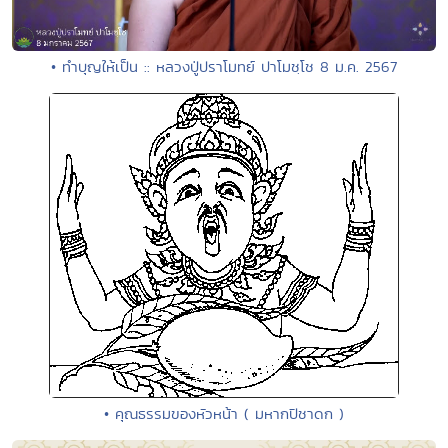
• ทำบุญให้เป็น :: หลวงปู่ปราโมทย์ ปาโมชฺโช 8 ม.ค. 2567
• คุณธรรมของหัวหน้า ( มหากปิชาดก )