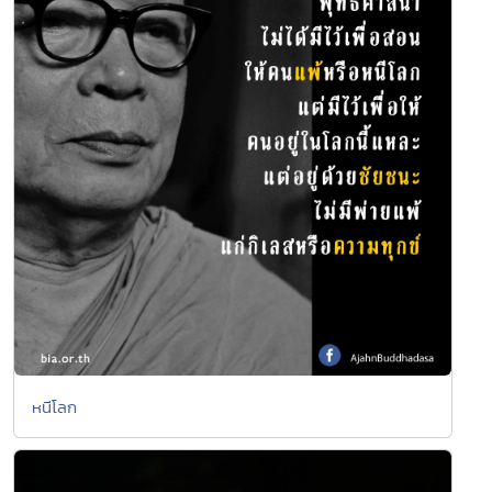
หนีโลก