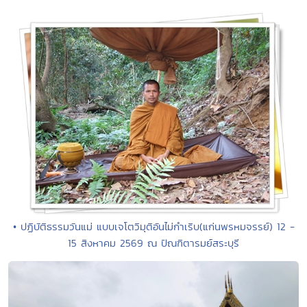
• ปฏิบัติธรรมวันแม่ แบบเจโตวิมุติอันไม่กำเริบ(แก่นพรหมจรรย์) 12 -
15 สิงหาคม 2569 ณ ปัณฑิตารมย์สระบุรี