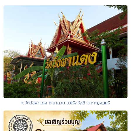
• วัดวังผาแดง ต.นาสวน อ.ศรีสวัสดิ์ จ.กาญจนบุรี