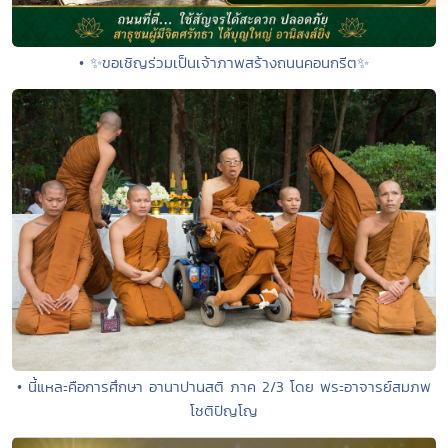
• ✨ขอเชิญร่วมเป็นเจ้าภาพสร้างถนนคอนกรีต✨
• นี้แหละคือการศึกษา อานาปานสติ ภาค 2/3 โดย พระอาจารย์สมภพ
โชติปัญโญ