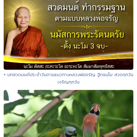
• บทสวดมนต์ประจำวันตามแนวทางหลวงพ่อจรัญ ฐิตธมฺโม สวดทุกวัน
เจริญทุกวัน