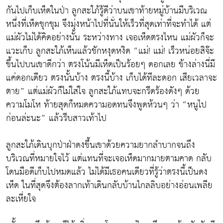
กันไปเก็บเห็ดในป่า ลูกสะใภ้รู้ดีว่าบนเขาท้ายหมู่บ้านมีบริเวณ
หนึ่งที่เห็ดชุกชุม จึงมุ่งหน้าไปที่นั่นให้เร็วที่สุดเท่าที่จะทำได้ แต่
แม่ผัวไม่ได้คิดอย่างนั้น ระหว่างทาง เจอเห็ดตรงไหน แม่ผัวก็จะ
แวะเก็บ ลูกสะใภ้เห็นแล้วชักหงุดหงิด “แม่! แม่! เร็วหน่อยสิจ๊ะ
ขึ้นไปบนเขาดีกว่า ตรงโน้นมีเห็ดเป็นร้อยๆ ดอกเลย ข้างล่างนี่มี
แค่ดอกเดียว ตรงนั้นบ้าง ตรงนี้บ้าง เก็บได้ทีละดอก เสียเวลาจะ
ตาย” แต่แม่ผัวก็ไม่ใส่ใจ ลูกสะใภ้แทบจะกรีดร้องดังๆ ด้วย
ความโมโห ท้ายสุดก็หมดความอดทนจึงพูดห้วนๆ ว่า “หนูไป
ก่อนล่ะนะ” แล้วรีบสาวเท้าไป
ลูกสะใภ้เดินบุกป่าฝ่าดงขึ้นเขาด้วยความยากลำบากจนถึง
บริเวณที่หมายใจไว้ แต่แทนที่จะเจอเห็ดมากมายตามคาด กลับ
โดนมือดีเก็บไปหมดแล้ว ไม่ได้มีเธอคนเดียวที่รู้ว่าตรงนี้เป็นดง
เห็ด ในที่สุดจึงต้องลากเท้าเดินกลับบ้านไกลลิบอย่างอ่อนเพลีย
ละเหี่ยใจ