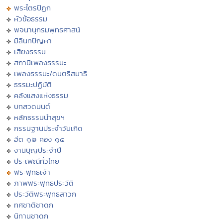
พระไตรปิฏก
หัวข้อธรรม
พจนานุกรมพุทธศาสน์
มิลินทปัญหา
เสียงธรรม
สถานีเพลงธรรมะ
เพลงธรรมะ/ดนตรีสมาธิ
ธรรมะปฏิบัติ
คลังแสงแห่งธรรม
บทสวดมนต์
หลักธรรมนำสุขฯ
กรรมฐานประจำวันเกิด
ฮีต ๑๒ คอง ๑๔
งานบุญประจำปี
ประเพณีทั่วไทย
พระพุทธเจ้า
ภาพพระพุทธประวัติ
ประวัติพระพุทธสาวก
ทศชาติชาดก
นิทานชาดก