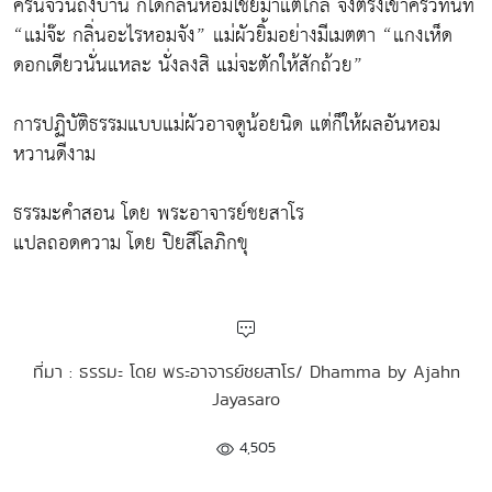
ครั้นจวนถึงบ้าน ก็ได้กลิ่นหอมโชยมาแต่ไกล จึงตรงเข้าครัวทันที
“แม่จ๊ะ กลิ่นอะไรหอมจัง” แม่ผัวยิ้มอย่างมีเมตตา “แกงเห็ด
ดอกเดียวนั่นแหละ นั่งลงสิ แม่จะตักให้สักถ้วย”
การปฏิบัติธรรมแบบแม่ผัวอาจดูน้อยนิด แต่ก็ให้ผลอันหอม
หวานดีงาม
ธรรมะคำสอน โดย พระอาจารย์ชยสาโร
แปลถอดความ โดย ปิยสีโลภิกขุ
ที่มา : ธรรมะ โดย พระอาจารย์ชยสาโร/ Dhamma by Ajahn
Jayasaro
4,505