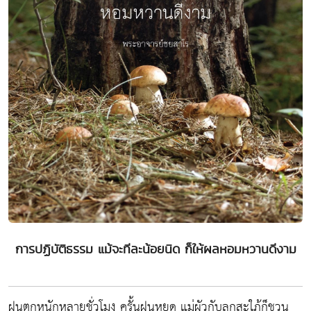
การปฏิบัติธรรม แม้จะทีละน้อยนิด ก็ให้ผลหอมหวานดีงาม
ฝนตกหนักหลายชั่วโมง ครั้นฝนหยุด แม่ผัวกับลูกสะใภ้ก็ชวน