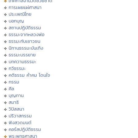
เทศกาลงานวัดช่วยชาติ
การเผยแผ่ศาสนา
ประเพณีไทย
บอกบุญ
สถานปฏิบัติธรรม
ธรรมะจากหลวงพ่อ
ธรรมะกับเยาวชน
นิทานธรรมะบันเทิง
ธรรมะบรรยาย
บทความธรรมะ
กวีธรรมะ
คติธรรม คำคม โดนใจ
กรรม
ศีล
บุญทาน
สมาธิ
วิปัสสนา
ปริวาสกรรม
ฟังสวดมนต์
คอร์สปฏิบัติธรรม
พระพุทธศาสนา