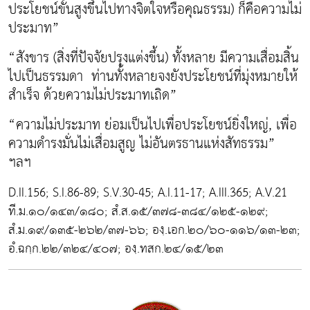
ประโยชน์ขั้นสูงขึ้นไปทางจิตใจหรือคุณธรรม) ก็คือความไม่
ประมาท”
“สังขาร (สิ่งที่ปัจจัยปรุงแต่งขึ้น) ทั้งหลาย มีความเสื่อมสิ้น
ไปเป็นธรรมดา ท่านทั้งหลายจงยังประโยชน์ที่มุ่งหมายให้
สำเร็จ ด้วยความไม่ประมาทเถิด”
“ความไม่ประมาท ย่อมเป็นไปเพื่อประโยชน์ยิ่งใหญ่, เพื่อ
ความดำรงมั่นไม่เสื่อมสูญ ไม่อันตรธานแห่งสัทธรรม”
ฯลฯ
D.II.156; S.I.86-89; S.V.30-45; A.I.11-17; A.III.365; A.V.21
ที.ม.๑๐/๑๔๓/๑๘๐; สํ.ส.๑๕/๓๗๘-๓๘๔/๑๒๕-๑๒๙;
สํ.ม.๑๙/๑๓๕-๒๖๒/๓๗-๖๖; องฺ.เอก.๒๐/๖๐-๑๑๖/๑๓-๒๓;
อํ.ฉกฺก.๒๒/๓๒๔/๔๐๗; องฺ.ทสก.๒๔/๑๕/๒๓