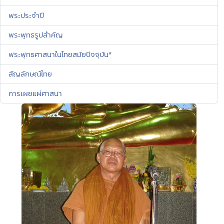
พระประจำปี
พระพุทธรูปสำคัญ
พระพุทธศาสนาในไทยสมัยปัจจุบัน*
สัญลักษณ์ไทย
การเผยแผ่ศาสนา