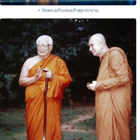
• วัดพระแก้วดอนเต้าสุชาดาราม