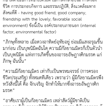
กัน ให้ดำเนินก้าวหน้าไปด้วยดี ในการศึกษาอบรม การครอง
ชีวิต การประกอบกิจการ และธรรมปฏิบัติ, สิ่งแวดล้อมทาง
สังคมที่ดี - having good friend; good company;
friendship with the lovely; favorable social
environment) ข้อนี้เป็น องค์ประกอบภายนอก (internal
factor; environmental factor)
“ภิกษุทั้งหลาย เมื่อดวงอาทิตย์อุทัยอยู่ ย่อมมีแสงอรุณขึ้น
มาก่อน เป็นบุพนิมิตฉันใด ความมีกัลยาณมิตรก็เป็นตัวนำ
เป็นบุพนิมิต แห่งการเกิดขึ้นของอารยอัษฎางคิกมรรค แก่
ภิกษุ ฉันนั้น”
“ความมีกัลยาณมิตร เท่ากับเป็นพรหมจรรย์ (การครอง
ชีวิตประเสริฐ) ทั้งหมดทีเดียว เพราะว่า ผู้มีกัลยาณมิตรพึง
หวังสิ่งนี้ได้ คือ จักเจริญ จักทำให้มากซึ่งอารยอัษฎางคิก
มรรค”
“อาศัยเราผู้เป็นกัลยาณมิตร เหล่าสัตว์ผู้มีชาติเป็น