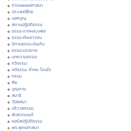
การเผยแผ่ศาสนา
ประเพณีไทย
บอกบุญ
สถานปฏิบัติธรรม
ธรรมะจากหลวงพ่อ
ธรรมะกับเยาวชน
นิทานธรรมะบันเทิง
ธรรมะบรรยาย
บทความธรรมะ
กวีธรรมะ
คติธรรม คำคม โดนใจ
กรรม
ศีล
บุญทาน
สมาธิ
วิปัสสนา
ปริวาสกรรม
ฟังสวดมนต์
คอร์สปฏิบัติธรรม
พระพุทธศาสนา