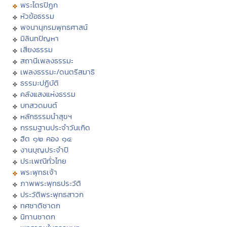
พระไตรปิฏก
หัวข้อธรรม
พจนานุกรมพุทธศาสน์
มิลินทปัญหา
เสียงธรรม
สถานีเพลงธรรมะ
เพลงธรรมะ/ดนตรีสมาธิ
ธรรมะปฏิบัติ
คลังแสงแห่งธรรม
บทสวดมนต์
หลักธรรมนำสุขฯ
กรรมฐานประจำวันเกิด
ฮีต ๑๒ คอง ๑๔
งานบุญประจำปี
ประเพณีทั่วไทย
พระพุทธเจ้า
ภาพพระพุทธประวัติ
ประวัติพระพุทธสาวก
ทศชาติชาดก
นิทานชาดก