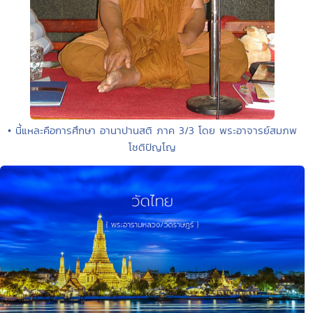
• นี้แหละคือการศึกษา อานาปานสติ ภาค 3/3 โดย พระอาจารย์สมภพ
โชติปัญโญ