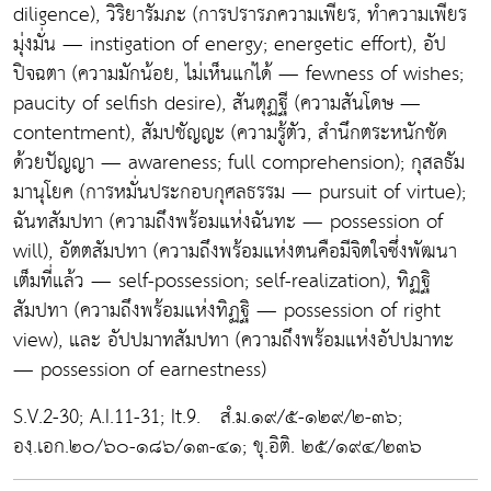
diligence), วิริยารัมภะ (การปรารภความเพียร, ทำความเพียร
มุ่งมั่น — instigation of energy; energetic effort), อัป
ปิจฉตา (ความมักน้อย, ไม่เห็นแก่ได้ — fewness of wishes;
paucity of selfish desire), สันตุฏฐี (ความสันโดษ —
contentment), สัมปชัญญะ (ความรู้ตัว, สำนึกตระหนักชัด
ด้วยปัญญา — awareness; full comprehension); กุสลธัม
มานุโยค (การหมั่นประกอบกุศลธรรม — pursuit of virtue);
ฉันทสัมปทา (ความถึงพร้อมแห่งฉันทะ — possession of
will), อัตตสัมปทา (ความถึงพร้อมแห่งตนคือมีจิตใจซึ่งพัฒนา
เต็มที่แล้ว — self-possession; self-realization), ทิฏฐิ
สัมปทา (ความถึงพร้อมแห่งทิฏฐิ — possession of right
view), และ อัปปมาทสัมปทา (ความถึงพร้อมแห่งอัปปมาทะ
— possession of earnestness)
S.V.2-30; A.I.11-31; It.9. สํ.ม.๑๙/๕-๑๒๙/๒-๓๖;
องฺ.เอก.๒๐/๖๐-๑๘๖/๑๓-๔๑; ขุ.อิติ. ๒๕/๑๙๔/๒๓๖