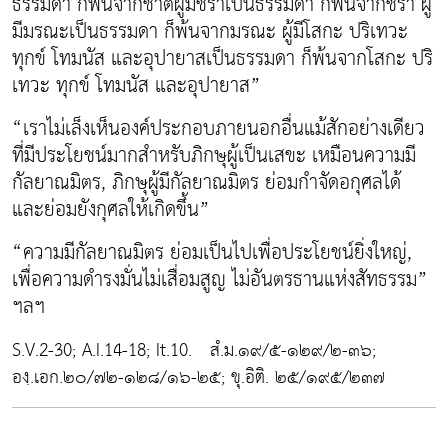
ธรรมดา ก็พ้นจากชาติผู้มีชราเป็นธรรมดา ก็พ้นจากชรา ผู้
มีมรณะเป็นธรรมดา ก็พ้นจากมรณะ ผู้มีโสกะ ปริเทวะ
ทุกข์ โทมนัส และอุปายาสเป็นธรรมดา ก็พ้นจากโสกะ ปริ
เทวะ ทุกข์ โทมนัส และอุปายาส”
“เราไม่เล็งเห็นองค์ประกอบภายนอกอื่นแม้สักอย่างเดียว
ที่มีประโยชน์มากสำหรับภิกษุผู้เป็นเสขะ เหมือนความมี
กัลยาณมิตร, ภิกษุผู้มีกัลยาณมิตร ย่อมกำจัดอกุศลได้
และย่อมยังกุศลให้เกิดขึ้น”
“ความมีกัลยาณมิตร ย่อมเป็นไปเพื่อประโยชน์ยิ่งใหญ่,
เพื่อความดำรงมั่นไม่เสื่อมสูญ ไม่อันตรธานแห่งสัทธรรม”
ฯลฯ
S.V.2-30; A.I.14-18; It.10. สํ.ม.๑๙/๕-๑๒๙/๒-๓๖;
องฺ.เอก.๒๐/๗๒-๑๒๘/๑๖-๒๕; ขุ.อิติ. ๒๕/๑๙๕/๒๓๗