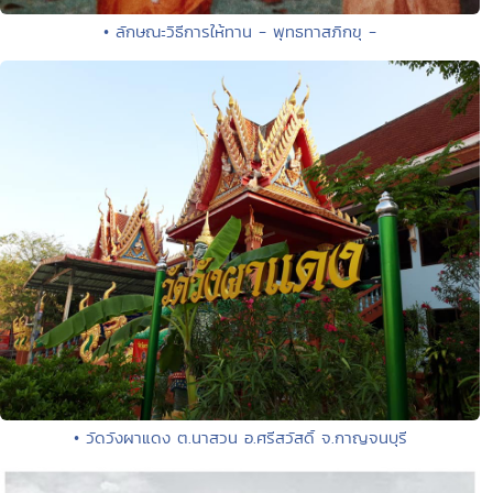
• ลักษณะวิธีการให้ทาน - พุทธทาสภิกขุ -
• วัดวังผาแดง ต.นาสวน อ.ศรีสวัสดิ์ จ.กาญจนบุรี