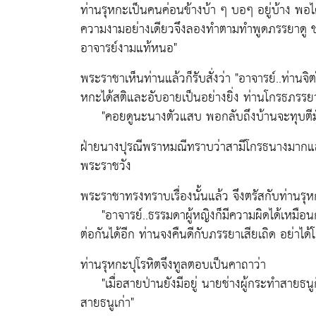
ท่านรุหกะเป็นคนค่อนข้างบ้า ๆ บอๆ อยู่บ้าง พอได้ฟั
ความงามอย่างเดียวจึงลองทำตามทำพูดภรรยาดู ชาวบ
อาจารย์งามแท้หนอ"
พระราชาเห็นท่านแล้วก็รับสั่งว่า "อาจารย์..ท่านจิต
หกะได้สติและอับอายเป็นอย่างยิ่ง ท่านโกรธภรรยา
"คอยดูนะนางตัวแสบ พอกลับถึงบ้านจะทุบตีมัน
ฝ่ายนางปุรณีพราหมณีทราบว่าสามีโกรธนางมากแล
พระราชวัง
พระราชาทรงทราบเรื่องนั้นแล้ว จึงตรัสกับท่านรุห
"อาจารย์..ธรรมดาผู้หญิงก็มีความผิดได้เหมือนก
ต่อกันได้อีก ท่านจงคืนดีกับภรรยาเสียเถิด อย่าได
ท่านรุหกะปุโรหิตจึงทูลตอบเป็นคาถาว่า
"เมื่อสายป่านยังมีอยู่ นายช่างผู้กระทำสายธนูก
สายธนูเก่า"