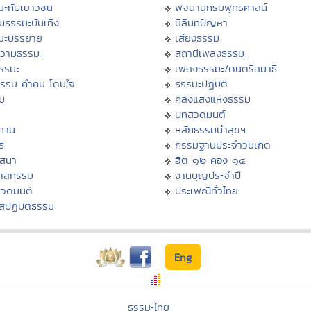
มะกับเยาวชน
พจนานุกรมพุทธศาสน์
นธรรมะบันเทิง
มิลินทปัญหา
มะบรรยาย
เสียงธรรม
วามธรรมะ
สถานีเพลงธรรมะ
ธรรมะ
เพลงธรรมะ/ดนตรีสมาธิ
ธรรม คำคม โดนใจ
ธรรมะปฏิบัติ
ม
คลังแสงแห่งธรรม
บทสวดมนต์
ทาน
หลักธรรมนำสุขฯ
ิ
กรรมฐานประจำวันเกิด
สสนา
ฮีต ๑๒ คอง ๑๔
วาสกรรม
งานบุญประจำปี
สวดมนต์
ประเพณีทั่วไทย
สปฏิบัติธรรม
Eng
ธรรมะไทย