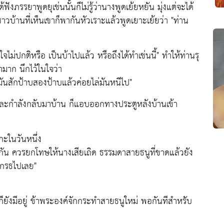
งภรรยาพูดยุเช่นนั้นก็ไม่รู้ว่านางพูดเย้ยหยัน มุ่งแต่จะได้
้านที่เห็นเขาก็พากันหัวเราะแล้วพูดเยาะเย้ยว่า "ท่าน
ใจไม่ปกติหรือ เป็นบ้าไปแล้ว หรือถึงได้ทำเช่นนี้" ทำให้ท่านรุ
มาก นึกไว้ในใจว่า
สักป้าบสองป้าบแล้วค่อยไล่มันหนีไป"
ะกำลังกลับมาบ้าน ก็แอบออกทางประตูหลังบ้านเข้า
กะในวันหนึ่ง
ัน ควรยกโทษให้นางเสียเถิด ธรรมดาสายธนูที่ขาดแล้วยัง
้โกรธไปเลย"
็ยังมีอยู่ ข้าพระองค์จักกระทำสายธนูใหม่ พอกันทีสำหรับ