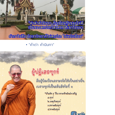
• "คำด่า คำนินทา"