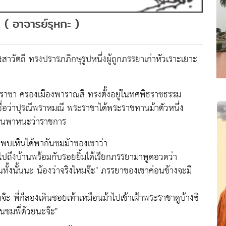
( อาจารย์รุหกะ )
งสาวัตถี ทรงปรารภภิกษุรูปหนึ่งผู้ถูกภรรยาเก่าหัวเราะเยาะ
ระราชา ครองเมืองพาราณสี ทรงตั้งอยู่ในทศพิธราชธรรม
าชื่อว่าปุรณีพราหมณี พระราชาได้พระราชทานม้าตัวหนึ่ง
้เป็นพาหนะว่าราชการ
ี่พบเห็นได้พากันชมม้าของเขาว่า
บไปถึงบ้านพร้อมกับรอยยิ้มได้เรียกภรรยามาพูดอวดว่า
ทั้งนั้นนะ น้องว่าจริงไหมจ๊ะ" ภรรยาของเขาค่อนข้างจะมี
ะ พี่ก็ลองเดินซอยเท้าเหมือนม้าไปเข้าเฝ้าพระราชาดูบ้างซิ
นชมพี่ด้วยนะจ๊ะ"