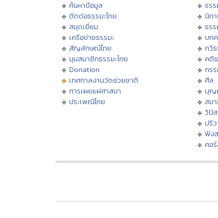
ค้นหาข้อมูล
ธรร
ติดต่อธรรมะไทย
นิทา
สมุดเยี่ยม
ธรร
เครือข่ายธรรมะ
บทค
สัญลักษณ์ไทย
กวี
มุมสมาชิกธรรมะไทย
คติ
Donation
กรร
เทศกาลงานวัดช่วยชาติ
ศีล
การเผยแผ่ศาสนา
บุญ
ประเพณีไทย
สมาธ
วิปั
ปริ
ฟัง
คอร์