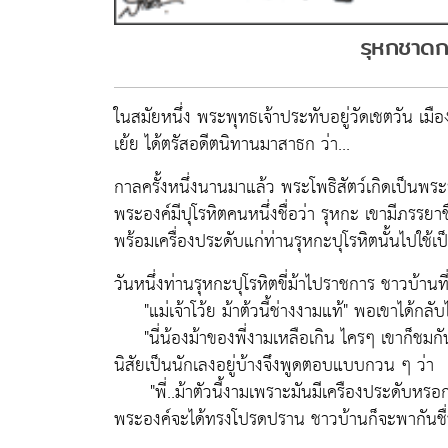
รุหกชาดก 
ในสมัยหนึ่ง พระพุทธเจ้าประทับอยู่วัดเชตวัน เมือ
เย้ย ได้ตรัสอดีตนิทานมาสาธก ว่า...
กาลครั้งหนึ่งนานมาแล้ว พระโพธิสัตว์เกิดเป็นพ
พระองค์มีปุโรหิตคนหนึ่งชื่อว่า รุหกะ เขามีภรรย
พร้อมเครื่องประดับแก่ท่านรุหกะปุโรหิตนั้นไปใช
วันหนึ่งท่านรุหกะปุโรหิตขี่ม้าไปราชการ ชาวบ้านท
"แม่เจ้าโว้ย ม้าต้วนี้ช่างงามแท้" พอเขาได้กลั
"นี่น้องม้าของพี่งามเหลือเกิน ไครๆ เขาก็ชมกัน
นิสัยเป็นนักเลงอยู่บ้างจึงพูดตอบแบบกวน ๆ ว่า
"พี่..ม้าตัวนี้งามเพราะมันมีเครืองประดับหรอกจ๊
พระองค์จะได้ทรงโปรดปราน ชาวบ้านก็จะพากันชื่