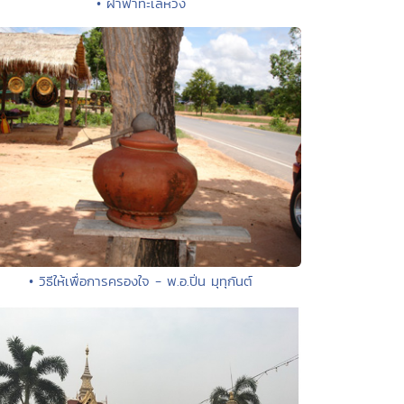
• ฝ่าฟ้าทะเลหวัง
• วิธีให้เพื่อการครองใจ - พ.อ.ปิ่น มุทุกันต์