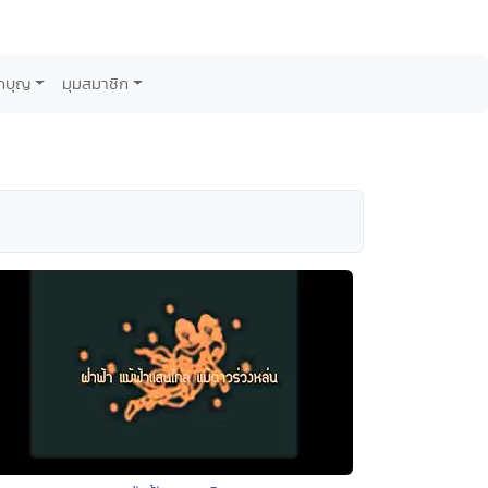
กบุญ
มุมสมาชิก