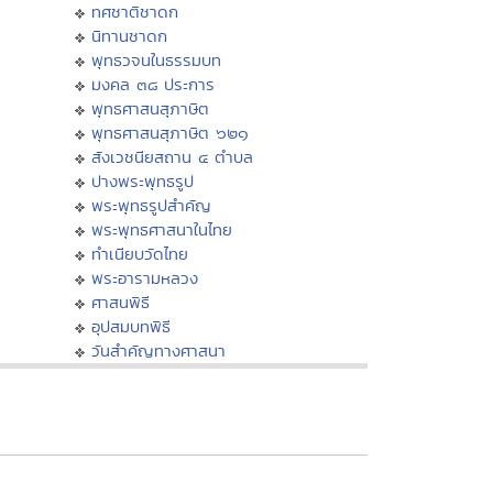
ทศชาติชาดก
นิทานชาดก
พุทธวจนในธรรมบท
มงคล ๓๘ ประการ
พุทธศาสนสุภาษิต
พุทธศาสนสุภาษิต ๖๒๑
สังเวชนียสถาน ๔ ตำบล
ปางพระพุทธรูป
พระพุทธรูปสำคัญ
พระพุทธศาสนาในไทย
ทำเนียบวัดไทย
พระอารามหลวง
ศาสนพิธี
อุปสมบทพิธี
วันสำคัญทางศาสนา