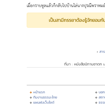
เมื่อกราบทูลแล้วก็กลับไปบ้านไล่นางปุรณีพราหม
เป็นสามีภรรยาต้องรู้จักยอมกั
สา
ที่มา : หนังสือนิทานชาดก 
หน้าแรก
บอก
ทีมงานธรรมะไทย
สถา
แผนผังเว็บไซต์
ธรร