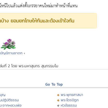
ณีหนีไปแล้วแต่งตั้งภรรยาคนใหม่มาทำหน้าที่แทน
นบ้าง ยอมยกโทษให้กันและต้องเข้าใจกัน
รบัญนิทานชาดก
เล่มที่ 2 โดย พระมหาสุนทร สุนฺทรธฺมโม
Go To Top
บุญ
พระพุทธศาสนา
นปฏิบัติธรรม
พระไตรปิฏก
มะจากหลวงพ่อ
หัวข้อธรรม