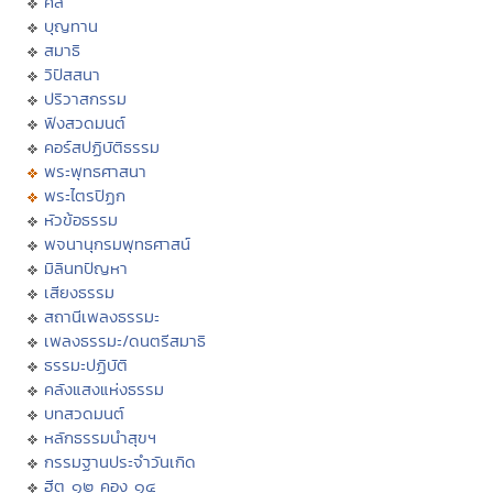
ศีล
บุญทาน
สมาธิ
วิปัสสนา
ปริวาสกรรม
ฟังสวดมนต์
คอร์สปฏิบัติธรรม
พระพุทธศาสนา
พระไตรปิฏก
หัวข้อธรรม
พจนานุกรมพุทธศาสน์
มิลินทปัญหา
เสียงธรรม
สถานีเพลงธรรมะ
เพลงธรรมะ/ดนตรีสมาธิ
ธรรมะปฏิบัติ
คลังแสงแห่งธรรม
บทสวดมนต์
หลักธรรมนำสุขฯ
กรรมฐานประจำวันเกิด
ฮีต ๑๒ คอง ๑๔