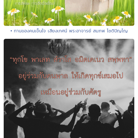
• ทานของคนเข็นใจ เสียงเทศน์ พระอาจารย์ สมภพ โชติปัญโญ