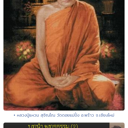
• หลวงปู่แหวน สุจิณโณ วัดดอยแม่ปั๋ง อ.พร้าว จ.เชียงใหม่