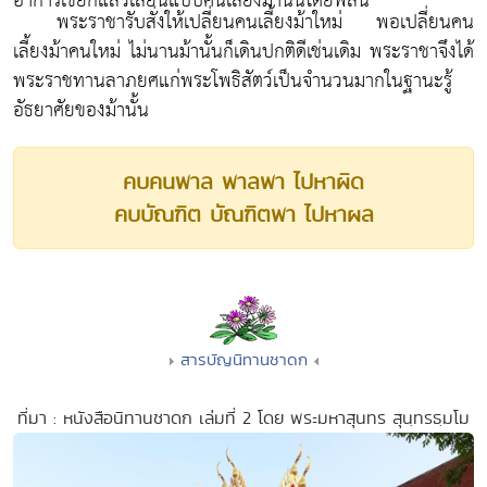
อาการเขยกแล้วเลียนแบบคนเลี้ยงม้านั้นโดยพลัน"
พระราชารับสั่งให้เปลี่ยนคนเลี้ยงม้าใหม่ พอเปลี่ยนคน
เลี้ยงม้าคนใหม่ ไม่นานม้านั้นก็เดินปกติดีเช่นเดิม พระราชาจึงได้
พระราชทานลาภยศแก่พระโพธิสัตว์เป็นจำนวนมากในฐานะรู้
อัธยาศัยของม้านั้น
คบคนพาล พาลพา ไปหาผิด
คบบัณฑิต บัณฑิตพา ไปหาผล
สารบัญนิทานชาดก
ที่มา : หนังสือนิทานชาดก เล่มที่ 2 โดย พระมหาสุนทร สุนฺทรธฺมโม