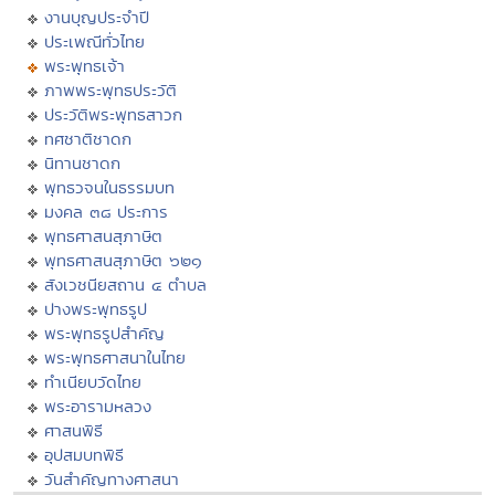
งานบุญประจำปี
ประเพณีทั่วไทย
พระพุทธเจ้า
ภาพพระพุทธประวัติ
ประวัติพระพุทธสาวก
ทศชาติชาดก
นิทานชาดก
พุทธวจนในธรรมบท
มงคล ๓๘ ประการ
พุทธศาสนสุภาษิต
พุทธศาสนสุภาษิต ๖๒๑
สังเวชนียสถาน ๔ ตำบล
ปางพระพุทธรูป
พระพุทธรูปสำคัญ
พระพุทธศาสนาในไทย
ทำเนียบวัดไทย
พระอารามหลวง
ศาสนพิธี
อุปสมบทพิธี
วันสำคัญทางศาสนา