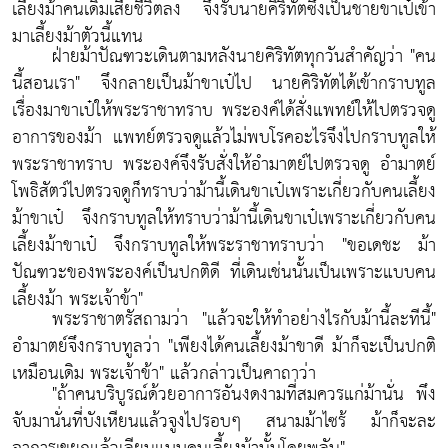
เลี้ยงม้าคนเดิมเสียชีวิตลง จึงรับนายคิริทัตซึ่งเป็นชายขาเป๋เข้า
มาเลี้ยงม้าตัวนี้แทน
ฝ่ายม้าปัณฑวะเดินตามหลังนายคิริทัตทุกวันสำคัญว่า "คน
นี้สอนเรา" จึงกลายเป็นม้าขาเป๋ไป นายคิริทัตได้เข้ากราบทูล
เรื่องมาขาเป๋ให้พระราชาทราบ พระองค์ได้สั่งแพทย์ให้ไปตรวจดู
อาการของม้า แพทย์ตรวจดูแล้วไม่พบโรคอะไรจึงไปกราบทูลให้
พระราชาทราบ พระองค์จึงรับสั่งให้อำมาตย์ไปตรวจดู อำมาตย์
โพธิสัตว์ไปตรวจดูก็ทราบว่าม้านี้เดินขาเป๋เพราะเกี่ยวกับคนเลี้ยง
ม้าขาเป๋ จึงกราบทูลให้ทราบว่าม้านี้เดินขาเป๋เพราะเกี่ยวกับคน
เลี้ยงม้าขาเป๋ จึงกราบทูลให้พระราชาทราบว่า "ขอเดชะ ม้า
ปัณฑวะของพระองค์เป็นปกติดี ที่เดินเช่นนั้นเป็นเพราะแบบคน
เลี้ยงม้า พระเจ้าข้า"
พระราชาตรัสถามว่า "แล้วจะให้ทำอย่างไรกับม้านี้ละทีนี้"
อำมาตย์จึงกราบทูลว่า "เพียงได้คนเลี้ยงม้าขาดี ม้าก็จะเป็นปกติ
เหมือนเดิม พระเจ้าข้า" แล้วกล่าวเป็นคาถาว่า
"ถ้าคนบริบูรณ์ด้วยอาการอันงดงามที่สมควรแก่ม้านั่น พึง
จับมานั่นที่บังเหียนแล้วจูงไปรอบๆ สนามม้าไซร้ ม้าก็จะละ