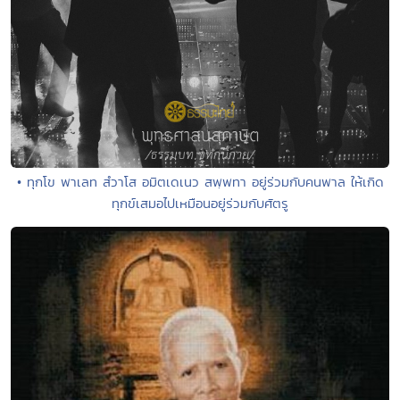
• ทุกโข พาเลท สํวาโส อมิตเดเนว สพฺพทา อยู่ร่วมกับคนพาล ให้เกิด
ทุกข์เสมอไปเหมือนอยู่ร่วมกับศัตรู