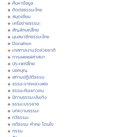
ค้นหาข้อมูล
ติดต่อธรรมะไทย
สมุดเยี่ยม
เครือข่ายธรรมะ
สัญลักษณ์ไทย
มุมสมาชิกธรรมะไทย
Donation
เทศกาลงานวัดช่วยชาติ
การเผยแผ่ศาสนา
ประเพณีไทย
บอกบุญ
สถานปฏิบัติธรรม
ธรรมะจากหลวงพ่อ
ธรรมะกับเยาวชน
นิทานธรรมะบันเทิง
ธรรมะบรรยาย
บทความธรรมะ
กวีธรรมะ
คติธรรม คำคม โดนใจ
กรรม