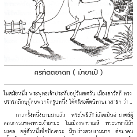
คิริทัตตชาดก ( ม้าขาเป๋ )
ในสมัยหนึ่ง พระพุทธเจ้าประทับอยู่วันเชตวัน เมืองสาวัตถี ทรง
ปรารภภิกษุผู้คบพวกผิดรูปหนึ่ง ได้ตรัสอดีตนิทานมาสาธก ว่า...
กาลครั้งหนึ่งนานมาแล้ว พระโพธิสัตว์เกิดเป็นอำมาตย์ผู้
สอนธรรมของพระเจ้าสามะ ในเมืองพาราณสี พระราชามีม้า
มงคล อยู่ตัวหนึ่งชื่อปัณฑวะ มีรูปร่างสวยงามมาก ต่อมาคน