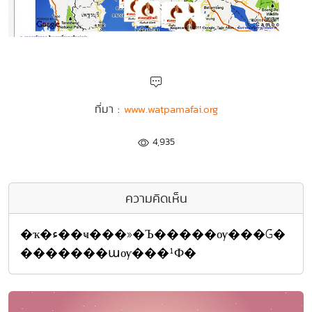
ที่มา :
www.watpamafai.org
4,935
ความคิดเห็น
�ҡ�ء��ҹ���»�Ъ�����ѹ���Ǵ�
�������աѹ���¹Ф�