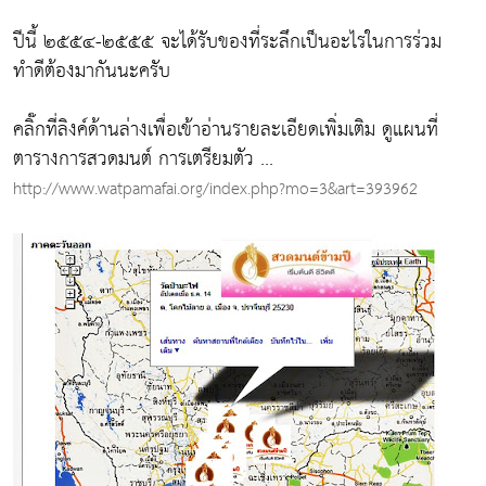
ปีนี้ ๒๕๕๔-๒๕๕๕ จะได้รับของที่ระลึกเป็นอะไรในการร่วม
ทำดีต้องมากันนะครับ
คลิ๊กที่ลิงค์ด้านล่างเพื่อเข้าอ่านรายละเอียดเพิ่มเติม ดูแผนที่
ตารางการสวดมนต์ การเตรียมตัว ...
http://www.watpamafai.org/index.php?mo=3&art=393962