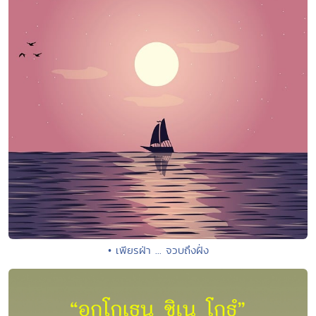
• เพียรฝ่า ... จวบถึงฝั่ง