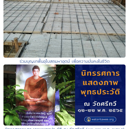
ร่วมบุญเทพื้นอุโบสถมหาอุตม์ เพื่อความมั่นคงในชีวิต