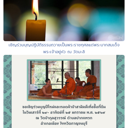
เชิญร่วมบุญปฏิบัติธรรมถวายเป็นพระราชกุศลแด่พระบาทสมเด็จ
พระเจ้าอยู่หัว ณ วัดมะลิ