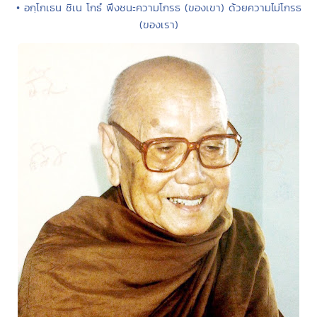
• อกฺโกเธน ชิเน โกธํ พึงชนะความโกรธ (ของเขา) ด้วยความไม่โกรธ
(ของเรา)