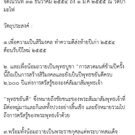
จัดในวันที่ ๓๑ ธันวาคม ๒๕๕๔ ถึง ๑ ม.ค ๒๕๕๕ ณ วัดป่า
มะไฟ
วัตถุประสงค์ :
๑.เพื่อความเป็นสิริมงคล ทำความดีส่งท้ายปีเก่า ๒๕๕๔
ต้อนรับปีใหม่ ๒๕๕๕
๒. และเพื่อน้อมถวายเป็นพุทธบูชา “การสวดมนต์ข้ามปีครั้ง
นี้ถือเป็นการสร้างสิริมงคลและยังเป็นปีพุทธชยันตีครบ
๒,๖๐๐ ปีแห่งการตรัสรู้ขององค์สัมมาสัมพุทธเจ้า
“พุทธชยันตี” ซึ่งหมายถึงชัยชนะของพระสัมมาสัมพุทธเจ้าที่
มีต่อหมู่มารและกิเลสทั้งปวงอย่างสิ้นเชิง และยังหมายรวมไป
ถึงการตรัสรู้ของพระพุทธเจ้าด้วย
๓.พร้อมทั้งน้อมถวายเป็นพระราชกุศลแด่พระบาทสมเด็จ