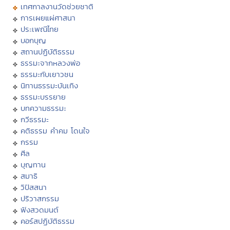
เทศกาลงานวัดช่วยชาติ
การเผยแผ่ศาสนา
ประเพณีไทย
บอกบุญ
สถานปฏิบัติธรรม
ธรรมะจากหลวงพ่อ
ธรรมะกับเยาวชน
นิทานธรรมะบันเทิง
ธรรมะบรรยาย
บทความธรรมะ
กวีธรรมะ
คติธรรม คำคม โดนใจ
กรรม
ศีล
บุญทาน
สมาธิ
วิปัสสนา
ปริวาสกรรม
ฟังสวดมนต์
คอร์สปฏิบัติธรรม