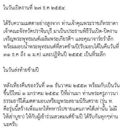
ในวันเปิดงานที่ ๒๗ ธ.ค ๒๕๕๔
ได้รับความเมตตาอย่างสูงจาก ท่านเจ้าคุณพระราชภัทรธาดา
เจ้าคณะจังหวัดปราจีนบุรี มาเป็นประธานพิธีวันเปิด-ปิดงาน
เจริญพระพุทธมนต์เฉลิมพระเกียรติฯ และคุณาจาร์ยรำลึก
พร้อมมอบน้ำพระพุทธมนต์ที่สวดข้ามปี(รับมอบได้ในคืนวันที่
๓๑ ธ.ค ถึง ๑ ม.ค) และปฏิทินปี ๒๕๕๕ เป็นที่ระลึก
ในวันส่งท้ายข้ามปี
หลังเที่ยงคืนของวันที่ ๓๑ ธันวาคม ๒๕๕๓ พร้อมกับเป็นวัน
ขึ้นปีใหม่ ๑ มกราคม ๒๕๕๔ ปีที่ผ่านมา ท่านพระครูภาวนา
ธรรมธารีได้เมตตามอบเหรียญพระสยามนิรันตราย (รุ่น ท.
คือรุ่นนี้สร้างเพื่อแจกให้ทหารไปชายแดนภาคใต้เท่านั้น ไม่มี
ให้เช่าบูชา) ให้กับผู้เข้าร่วมสวดมนต์ข้ามปี ได้รับกันทุกๆท่าน
นะครับ