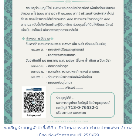
ขอเชิญร่วมบุญผ้าป่าซื้อที่ดิน วัดป่ากุลสุวรรณ์ ตำบลปากแพรก อ้าเภอ
เมือง จังหวัดกาญจนบุรี 25/1/69