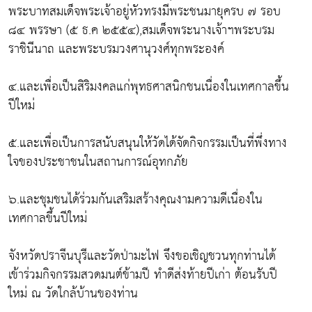
พระบาทสมเด็จพระเจ้าอยู่หัวทรงมีพระชนมายุครบ ๗ รอบ
๘๔ พรรษา (๕ ธ.ค ๒๕๕๔),สมเด็จพระนางเจ้าฯพระบรม
ราชินีนาถ และพระบรมวงศานุวงศ์ทุกพระองค์
๔.และเพื่อเป็นสิริมงคลแก่พุทธศาสนิกชนเนื่องในเทศกาลขึ้น
ปีใหม่
๕.และเพื่อเป็นการสนับสนุนให้วัดได้จัดกิจกรรมเป็นที่พึ่งทาง
ใจของประชาชนในสถานการณ์อุทกภัย
๖.และชุมชนได้ร่วมกันเสริมสร้างคุณงามความดีเนื่องใน
เทศกาลขึ้นปีใหม่
จังหวัดปราจีนบุรีและวัดป่ามะไฟ จึงขอเชิญชวนทุกท่านได้
เข้าร่วมกิจกรรมสวดมนต์ข้ามปี ทำดีส่งท้ายปีเก่า ต้อนรับปี
ใหม่ ณ วัดใกล้บ้านของท่าน