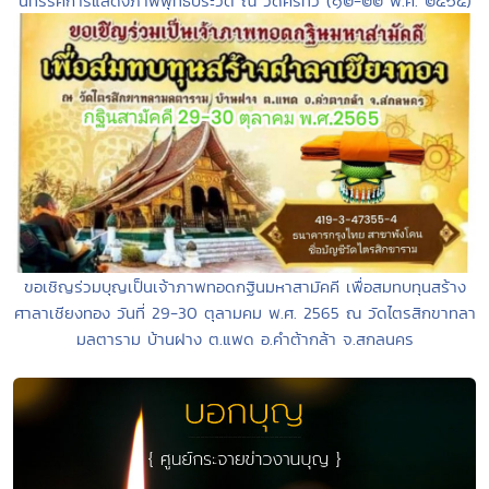
นิทรรศการแสดงภาพพุทธประวัติ ณ วัดศรีทวี (๑๒-๒๒ พ.ค. ๒๕๖๕)
ขอเชิญร่วมบุญเป็นเจ้าภาพทอดกฐินมหาสามัคคี เพื่อสมทบทุนสร้าง
ศาลาเชียงทอง วันที่ 29-30 ตุลามคม พ.ศ. 2565 ณ วัดไตรสิกขาทลา
มลตาราม บ้านฝาง ต.แพด อ.คำต้ากล้า จ.สกลนคร