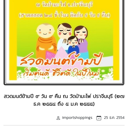
สวดมนต์ข้ามปี ๙ วัน ๙ คืน ณ วัดป่ามะไฟ ปราจีนบุรี (๒๗
ธ.ค ๒๕๕๔ ถึง ๕ ม.ค ๒๕๕๕)
importshoppings
25 ธ.ค. 2554