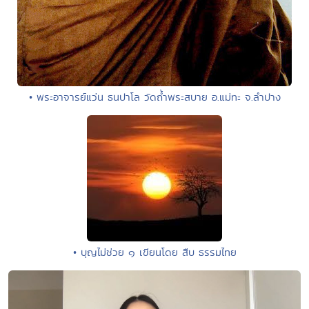
• พระอาจารย์แว่น ธนปาโล วัดถ้ำพระสบาย อ.แม่ทะ จ.ลำปาง
• บุญไม่ช่วย ๑ เขียนโดย สืบ ธรรมไทย