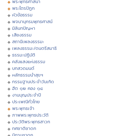
พระพุทธศาสนา
พระไตรปิฏก
หัวข้อธรรม
พจนานุกรมพุทธศาสน์
มิลินทปัญหา
เสียงธรรม
สถานีเพลงธรรมะ
เพลงธรรมะ/ดนตรีสมาธิ
ธรรมะปฏิบัติ
คลังแสงแห่งธรรม
บทสวดมนต์
หลักธรรมนำสุขฯ
กรรมฐานประจำวันเกิด
ฮีต ๑๒ คอง ๑๔
งานบุญประจำปี
ประเพณีทั่วไทย
พระพุทธเจ้า
ภาพพระพุทธประวัติ
ประวัติพระพุทธสาวก
ทศชาติชาดก
นิทานชาดก