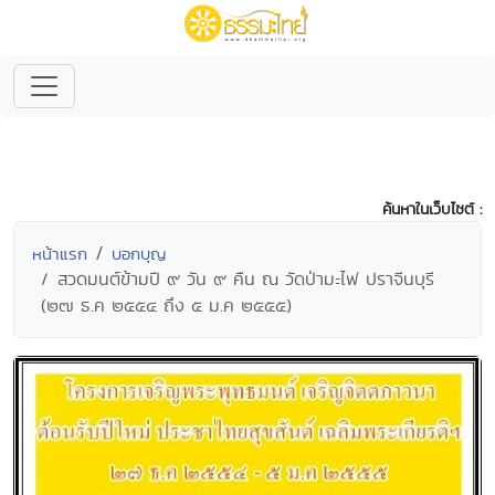
ค้นหาในเว็บไซต์ :
หน้าแรก
บอกบุญ
สวดมนต์ข้ามปี ๙ วัน ๙ คืน ณ วัดป่ามะไฟ ปราจีนบุรี
(๒๗ ธ.ค ๒๕๕๔ ถึง ๕ ม.ค ๒๕๕๕)