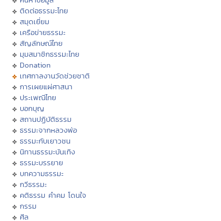
ติดต่อธรรมะไทย
สมุดเยี่ยม
เครือข่ายธรรมะ
สัญลักษณ์ไทย
มุมสมาชิกธรรมะไทย
Donation
เทศกาลงานวัดช่วยชาติ
การเผยแผ่ศาสนา
ประเพณีไทย
บอกบุญ
สถานปฏิบัติธรรม
ธรรมะจากหลวงพ่อ
ธรรมะกับเยาวชน
นิทานธรรมะบันเทิง
ธรรมะบรรยาย
บทความธรรมะ
กวีธรรมะ
คติธรรม คำคม โดนใจ
กรรม
ศีล