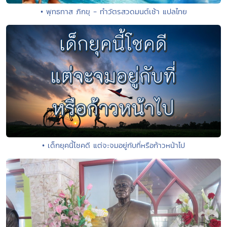
• พุทธทาส ภิกขุ - ทำวัตรสวดมนต์เช้า แปลไทย
• เด็กยุคนี้โชคดี แต่จะจมอยู่กับที่หรือก้าวหน้าไป