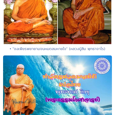
• "จงเพียรพยายามจนหมดลมหายใจ" (หลวงปู่สิม พุทธาจาโร)