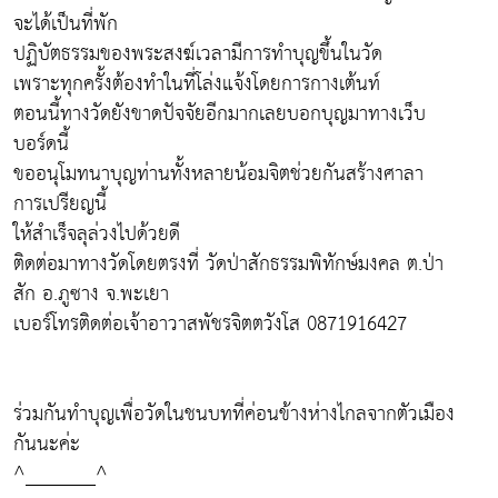
จะได้เป็นที่พัก
ปฏิบัตธรรมของพระสงฆ์เวลามีการทำบุญขึ้นในวัด
เพราะทุกครั้งต้องทำในที่โล่งแจ้งโดยการกางเต้นท์
ตอนนี้ทางวัดยังขาดปัจจัยอีกมากเลยบอกบุญมาทางเว็บ
บอร์ดนี้
ขออนุโมทนาบุญท่านทั้งหลายน้อมจิตช่วยกันสร้างศาลา
การเปรียญนี้
ให้สำเร็จลุล่วงไปด้วยดี
ติดต่อมาทางวัดโดยตรงที่ วัดป่าสักธรรมพิทักษ์มงคล ต.ป่า
สัก อ.ภูซาง จ.พะเยา
เบอร์โทรติดต่อเจ้าอาวาสพัชรจิตตวังโส 0871916427
ร่วมกันทำบุญเพื่อวัดในชนบทที่ค่อนข้างห่างไกลจากตัวเมือง
กันนะค่ะ
^_______^