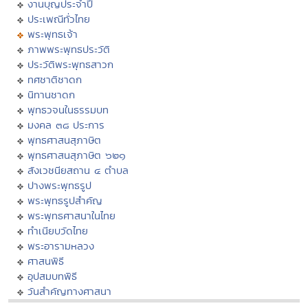
งานบุญประจำปี
ประเพณีทั่วไทย
พระพุทธเจ้า
ภาพพระพุทธประวัติ
ประวัติพระพุทธสาวก
ทศชาติชาดก
นิทานชาดก
พุทธวจนในธรรมบท
มงคล ๓๘ ประการ
พุทธศาสนสุภาษิต
พุทธศาสนสุภาษิต ๖๒๑
สังเวชนียสถาน ๔ ตำบล
ปางพระพุทธรูป
พระพุทธรูปสำคัญ
พระพุทธศาสนาในไทย
ทำเนียบวัดไทย
พระอารามหลวง
ศาสนพิธี
อุปสมบทพิธี
วันสำคัญทางศาสนา