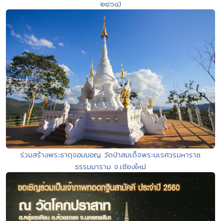
๒๕๖๔)
ร่วมสร้างพระธาตุจอมมอญ วัดป่าสมเด็จพระนเรศวรมหาราช
ธรรมมาราม จ.เชียงใหม่