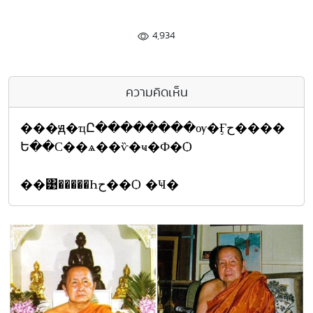
4,934
ความคิดเห็น
���ԭ�ҵԸ��������ѹ�Ӻح����
Ե��С��ѧ��ѷ�ҹ�Ф�Ѻ
��͹�����Һح��Ѻ �Ҹ�