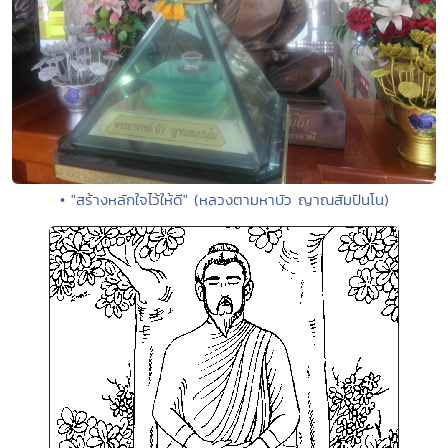
• "สร้างหลักใจไว้ให้ดี" (หลวงตามหาบัว ญาณสัมปันโน)