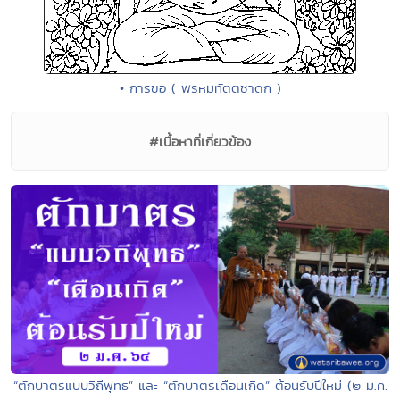
• การขอ ( พรหมทัตตชาดก )
#เนื้อหาที่เกี่ยวข้อง
“ตักบาตรแบบวิถีพุทธ” และ “ตักบาตรเดือนเกิด” ต้อนรับปีใหม่ (๒ ม.ค.