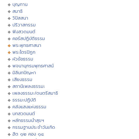
บุญทาน
สมาธิ
วิปัสสนา
ปริวาสกรรม
ฟังสวดมนต์
คอร์สปฏิบัติธรรม
พระพุทธศาสนา
พระไตรปิฏก
หัวข้อธรรม
พจนานุกรมพุทธศาสน์
มิลินทปัญหา
เสียงธรรม
สถานีเพลงธรรมะ
เพลงธรรมะ/ดนตรีสมาธิ
ธรรมะปฏิบัติ
คลังแสงแห่งธรรม
บทสวดมนต์
หลักธรรมนำสุขฯ
กรรมฐานประจำวันเกิด
ฮีต ๑๒ คอง ๑๔