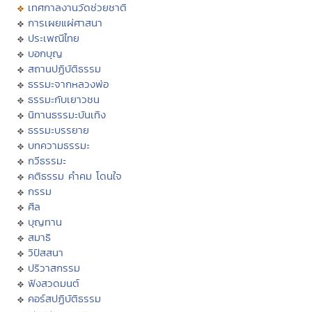
เทศกาลงานวัดช่วยชาติ
การเผยแผ่ศาสนา
ประเพณีไทย
บอกบุญ
สถานปฏิบัติธรรม
ธรรมะจากหลวงพ่อ
ธรรมะกับเยาวชน
นิทานธรรมะบันเทิง
ธรรมะบรรยาย
บทความธรรมะ
กวีธรรมะ
คติธรรม คำคม โดนใจ
กรรม
ศีล
บุญทาน
สมาธิ
วิปัสสนา
ปริวาสกรรม
ฟังสวดมนต์
คอร์สปฏิบัติธรรม