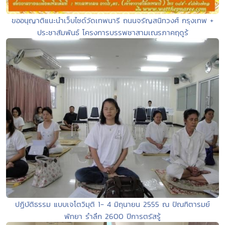
ขออนุญาติแนะนำเว็บไซด์วัดเทพนารี ถนนจรัญสนิทวงศ์ กรุงเทพ +
ประชาสัมพันธ์ โครงการบรรพชาสามเณรภาคฤดูร้
ปฏิบัติธรรม แบบเจโตวิมุติ 1- 4 มิถุนายน 2555 ณ ปัณฑิตารมย์
พัทยา รำลึก 2600 ปีการตรัสรู้