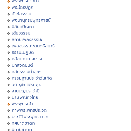
พระพุทธศาสนา
พระไตรปิฏก
หัวข้อธรรม
พจนานุกรมพุทธศาสน์
มิลินทปัญหา
เสียงธรรม
สถานีเพลงธรรมะ
เพลงธรรมะ/ดนตรีสมาธิ
ธรรมะปฏิบัติ
คลังแสงแห่งธรรม
บทสวดมนต์
หลักธรรมนำสุขฯ
กรรมฐานประจำวันเกิด
ฮีต ๑๒ คอง ๑๔
งานบุญประจำปี
ประเพณีทั่วไทย
พระพุทธเจ้า
ภาพพระพุทธประวัติ
ประวัติพระพุทธสาวก
ทศชาติชาดก
นิทานชาดก