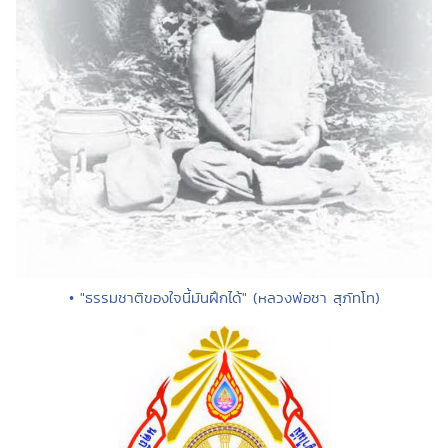
• "ธรรมชาติของใจนี้มันฝึกได้" (หลวงพ่อชา สุภัทโท)