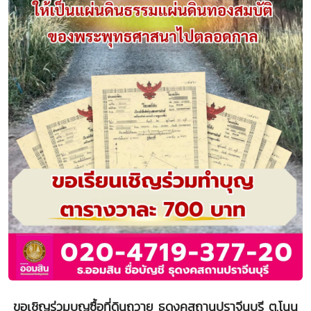
ขอเชิญร่วมบุญซื้อที่ดินถวาย ธุดงคสถานปราจีนบุรี ต.โนน