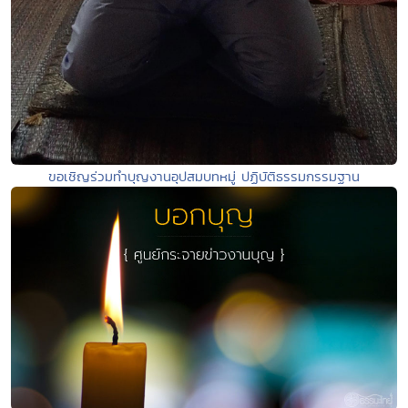
ขอเชิญร่วมทำบุญงานอุปสมบทหมู่ ปฏิบัติธรรมกรรมฐาน