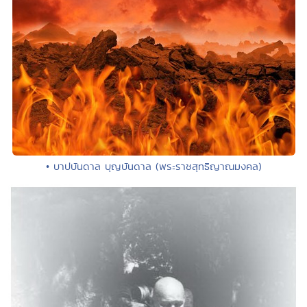
• บาปบันดาล บุญบันดาล (พระราชสุทธิญาณมงคล)