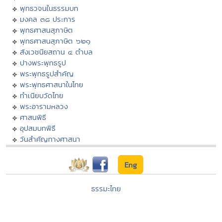
พุทธวจนในธรรมบท
มงคล ๓๘ ประการ
พุทธศาสนสุภาษิต
พุทธศาสนสุภาษิต ๖๒๑
สังเวชนียสถาน ๔ ตำบล
ปางพระพุทธรูป
พระพุทธรูปสำคัญ
พระพุทธศาสนาในไทย
ทำเนียบวัดไทย
พระอารามหลวง
ศาสนพิธี
อุปสมบทพิธี
วันสำคัญทางศาสนา
Eng
ธรรมะไทย