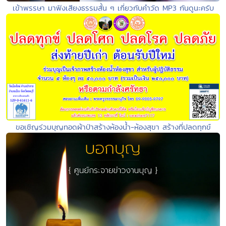
เข้าพรรษา มาฟังเสียงธรรมสั้น ๆ เกี่ยวกับคำวัด MP3 กันดูนะครับ
ขอเชิญร่วมบุญทอดผ้าป่าสร้างห้องน้ำ-ห้องสุขา สร้างที่ปลดทุกข์