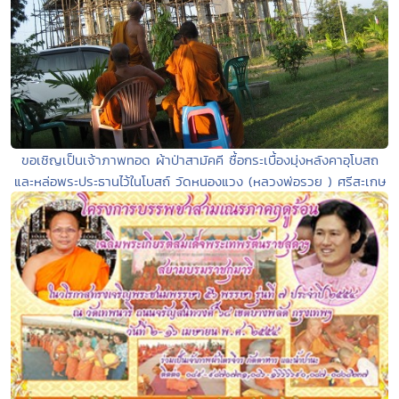
ขอเชิญเป็นเจ้าภาพทอด ผ้าป่าสามัคคี ซื้อกระเบื้องมุ่งหลังคาอุโบสถ
และหล่อพระประธานไว้ในโบสถ์ วัดหนองแวง (หลวงพ่อรวย ) ศรีสะเกษ