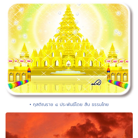
• กุสติณราช ๔ ประพันธ์โดย สืบ ธรรมไทย