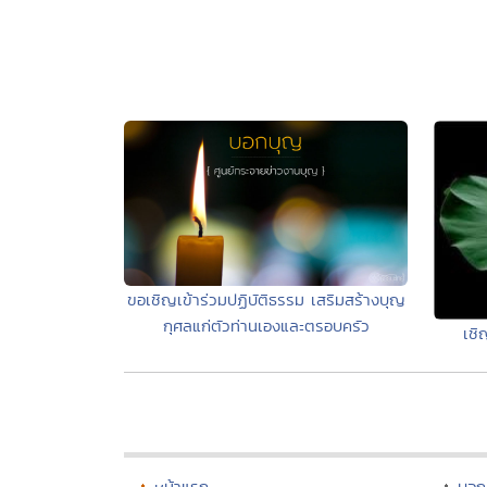
ขอเชิญเข้าร่วมปฏิบัติธรรม เสริมสร้างบุญ
กุศลแก่ตัวท่านเองและตรอบครัว
เชิ
หน้าแรก
บอก