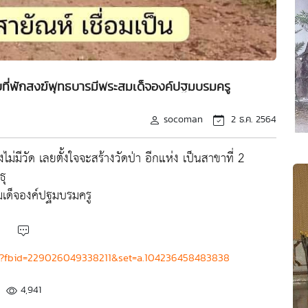
กับที่พักสงฆ์พุทธบารมีพระสมเด็จองค์ปฐมบรมครู
socoman
2 ธ.ค. 2564
ไม่มีวัด เลยตั้งใจจะสร้างวัดป่า อีกแห่ง เป็นสาขาที่ 2
ธุ
มเด็จองค์ปฐมบรมครู
o?fbid=229026049338211&set=a.104236458483838
4,941