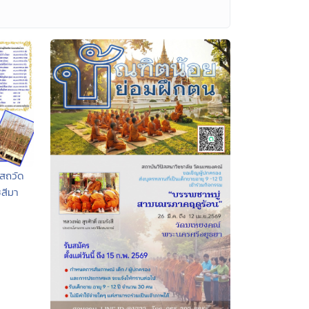
บสถวัด
ชสีมา