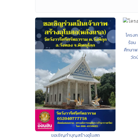
โครงก
ร้อน
ศึกษา
วัด
ขอเชิญทำบุญสร้างอุโบสถ