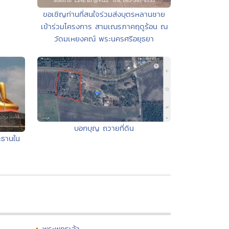
ขอเชิญท่านที่สนใจร่วมส่งบุตรหลานชาย
เข้าร่วมโครงการ สามเณรภาคฤดูร้อน ณ
วัดมเหยงคณ์ พระนครศรีอยุธยา
บอกบุญ ถวายที่ดิน
ะธานใน
พระพุทธเจ้า