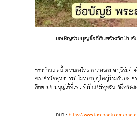
ขอเชิญร่วมบุญซื้อที่ดินสร้างวัดป่า 
ชาวบ้านเขตนี้ ต.หนองใทร อ.นางรอง จ.บุรีรัมย์ ยัง
ของสำนักพุทธบารมี โมทนาบุญใหญ่ร่วมกันนะ สา
ติดตามงานบุญได้ที่เพจ ที่พักสงฆ์พุทธบารมีพระส
ที่มา :
https://www.facebook.com/phot