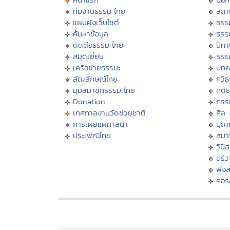
ทีมงานธรรมะไทย
สถา
แผนผังเว็บไซต์
ธรร
ค้นหาข้อมูล
ธรร
ติดต่อธรรมะไทย
นิทา
สมุดเยี่ยม
ธรร
เครือข่ายธรรมะ
บทค
สัญลักษณ์ไทย
กวี
มุมสมาชิกธรรมะไทย
คติ
Donation
กรร
เทศกาลงานวัดช่วยชาติ
ศีล
การเผยแผ่ศาสนา
บุญ
ประเพณีไทย
สมาธ
วิปั
ปริ
ฟัง
คอร์