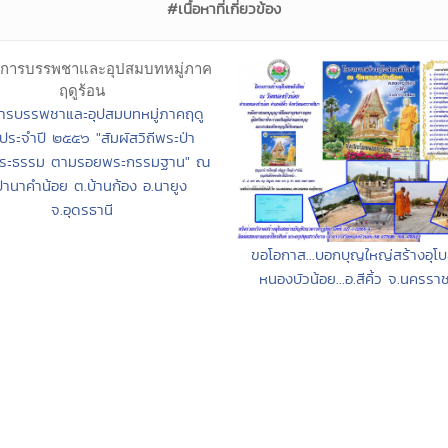
#เนื้อหาที่เกี่ยวข้อง
ารบรรพชาและอุปสมบทหมู่ภาคฤดู
 ประจำปี ๒๕๕๖ "สัมผัสวิถีพระป่า
พระธรรม ตามรอยพระกรรมฐาน" ณ
ป่านาคำน้อย ต.บ้านก้อง อ.นายูง
จ.อุดรธานี
ขอโอกาส...บอกบุญใหญ่สร้างอุโ
หนองบัวน้อย...อ.สีคิ้ว จ.นครรา