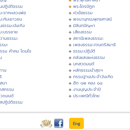
นปฏิบัติธรรม
พระไตรปิฏก
มะจากหลวงพ่อ
หัวข้อธรรม
มะกับเยาวชน
พจนานุกรมพุทธศาสน์
นธรรมะบันเทิง
มิลินทปัญหา
มะบรรยาย
เสียงธรรม
วามธรรมะ
สถานีเพลงธรรมะ
ธรรมะ
เพลงธรรมะ/ดนตรีสมาธิ
ธรรม คำคม โดนใจ
ธรรมะปฏิบัติ
ม
คลังแสงแห่งธรรม
บทสวดมนต์
ทาน
หลักธรรมนำสุขฯ
ิ
กรรมฐานประจำวันเกิด
สสนา
ฮีต ๑๒ คอง ๑๔
วาสกรรม
งานบุญประจำปี
สวดมนต์
ประเพณีทั่วไทย
สปฏิบัติธรรม
Eng