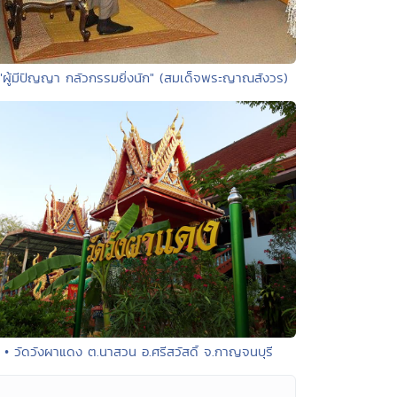
 "ผู้มีปัญญา กลัวกรรมยิ่งนัก" (สมเด็จพระญาณสังวร)
• วัดวังผาแดง ต.นาสวน อ.ศรีสวัสดิ์ จ.กาญจนบุรี