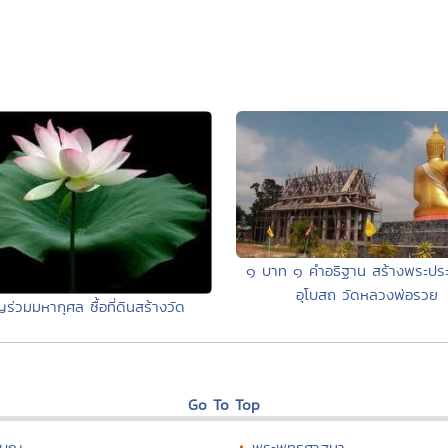
๑ บาท ๑ คำอธิฐาน สร้างพระปร
อุโบสถ วัดหลวงพ่อรวย
ญร่วมมหากุศล ซื้อที่ดินสร้างวัด
Go To Top
บุญ
พระพุทธศาสนา