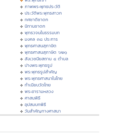
ภาพพระพุทธประวัติ
ประวัติพระพุทธสาวก
ทศชาติชาดก
นิทานชาดก
พุทธวจนในธรรมบท
มงคล ๓๘ ประการ
พุทธศาสนสุภาษิต
พุทธศาสนสุภาษิต ๖๒๑
สังเวชนียสถาน ๔ ตำบล
ปางพระพุทธรูป
พระพุทธรูปสำคัญ
พระพุทธศาสนาในไทย
ทำเนียบวัดไทย
พระอารามหลวง
ศาสนพิธี
อุปสมบทพิธี
วันสำคัญทางศาสนา