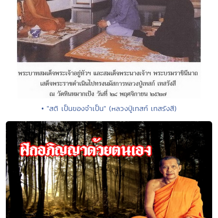
• "สติ เป็นของจำเป็น" (หลวงปู่เทสก์ เทสรังสี)