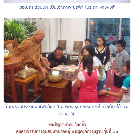
ขอเชิญ ร่วมบุญเป็นเจ้าภาพ ช่อฟ้า ใบระกา หางหงส์
เชิญร่วมบริจาคนมเพื่อน้อง “นมเพียง ๑ กล่อง คุณก็ช่วยน้องได้” ณ
บ้านอารีย์