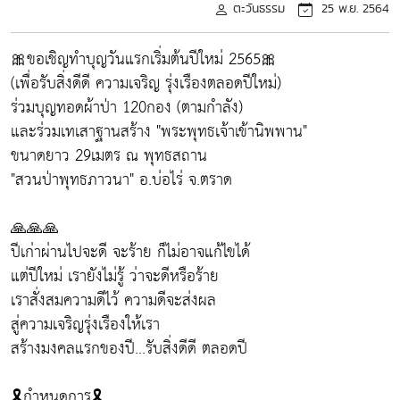
ตะวันธรรม
25 พ.ย. 2564
🎀ขอเชิญทำบุญวันแรกเริ่มต้นปีใหม่ 2565🎀
(เพื่อรับสิ่งดีดี ความเจริญ รุ่งเรืองตลอดปีใหม่)
ร่วมบุญทอดผ้าป่า 120กอง (ตามกำลัง)
และร่วมเทเสาฐานสร้าง "พระพุทธเจ้าเข้านิพพาน"
ขนาดยาว 29เมตร ณ พุทธสถาน
"สวนป่าพุทธภาวนา" อ.บ่อไร่ จ.ตราด
🙏🙏🙏
ปีเก่าผ่านไปจะดี จะร้าย ก็ไม่อาจแก้ไขได้
แต่ปีใหม่ เรายังไม่รู้ ว่าจะดีหรือร้าย
เราสั่งสมความดีไว้ ความดีจะส่งผล
สู่ความเจริญรุ่งเรืองให้เรา
สร้างมงคลแรกของปี...รับสิ่งดีดี ตลอดปี
🎗กำหนดการ🎗