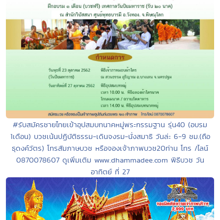
#รับสมัครชายไทยเข้าอุปสมบทนาคหมู่พระกรรมฐาน รุ่น40 (อบรม
1เดือน) บวชเน้นปฏิบัติธรรม-เดินจงรม-นั่งสมาธิ วันล่ะ 6-9 ชม.(ถือ
ธุดงค์วัตร) โทรสัมภาษบวช หรือจองเจ้าภาพบวช20ท่าน โทร /ไลน์
0870078607 ดูเพิ่มเติม www.dhammadee.com พิธีบวช วัน
อาทิตย์ ที่ 27