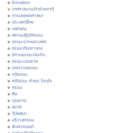
Donation
เทศกาลงานวัดช่วยชาติ
การเผยแผ่ศาสนา
ประเพณีไทย
บอกบุญ
สถานปฏิบัติธรรม
ธรรมะจากหลวงพ่อ
ธรรมะกับเยาวชน
นิทานธรรมะบันเทิง
ธรรมะบรรยาย
บทความธรรมะ
กวีธรรมะ
คติธรรม คำคม โดนใจ
กรรม
ศีล
บุญทาน
สมาธิ
วิปัสสนา
ปริวาสกรรม
ฟังสวดมนต์
คอร์สปฏิบัติธรรม