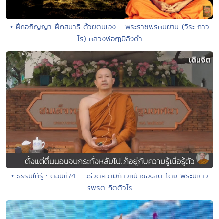
• ฝึกอภิญญา ฝึกสมาธิ ด้วยตนเอง - พระราชพรหมยาน (วีระ ถาว
โร) หลวงพ่อฤๅษีลิงดำ
• ธรรมให้รู้ : ตอนที่74 - วิธีวัดความก้าวหน้าของสติ โดย พระมหาว
รพรต กิตติวโร