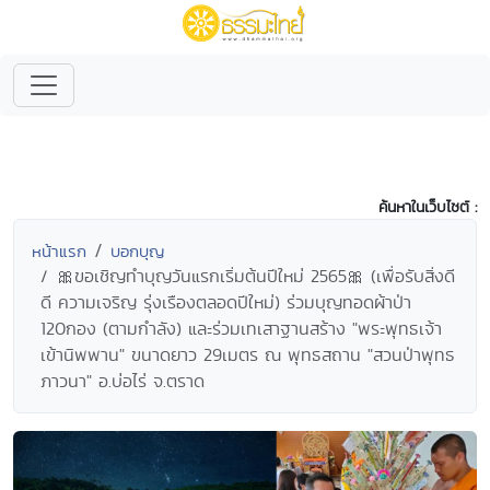
ค้นหาในเว็บไซต์ :
หน้าแรก
บอกบุญ
🎀ขอเชิญทำบุญวันแรกเริ่มต้นปีใหม่ 2565🎀 (เพื่อรับสิ่งดี
ดี ความเจริญ รุ่งเรืองตลอดปีใหม่) ร่วมบุญทอดผ้าป่า
120กอง (ตามกำลัง) และร่วมเทเสาฐานสร้าง "พระพุทธเจ้า
เข้านิพพาน" ขนาดยาว 29เมตร ณ พุทธสถาน "สวนป่าพุทธ
ภาวนา" อ.บ่อไร่ จ.ตราด