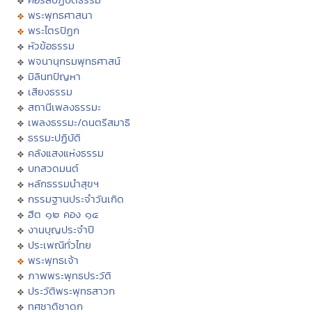
พระพุทธศาสนา
พระไตรปิฏก
หัวข้อธรรม
พจนานุกรมพุทธศาสน์
มิลินทปัญหา
เสียงธรรม
สถานีเพลงธรรมะ
เพลงธรรมะ/ดนตรีสมาธิ
ธรรมะปฏิบัติ
คลังแสงแห่งธรรม
บทสวดมนต์
หลักธรรมนำสุขฯ
กรรมฐานประจำวันเกิด
ฮีต ๑๒ คอง ๑๔
งานบุญประจำปี
ประเพณีทั่วไทย
พระพุทธเจ้า
ภาพพระพุทธประวัติ
ประวัติพระพุทธสาวก
ทศชาติชาดก