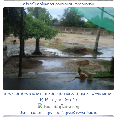
สร้างอุโบสถไม้ฝากระดานวัดป่าเมตตาวนาราม
เชิญร่วมทำบุญผ้าป่าสามัคคีสมทบทุนตามเจตนาศรัทธาเพื่อสร้างศาลา
ปฏิบัติและบูรณะวัดกาวีละ
ประกาศอนุโมทนาบุญ โยมทำบุญสร้างพระประธาน