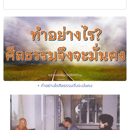
• ทำอย่างไรศีลธรรมจึงจะมั่นคง