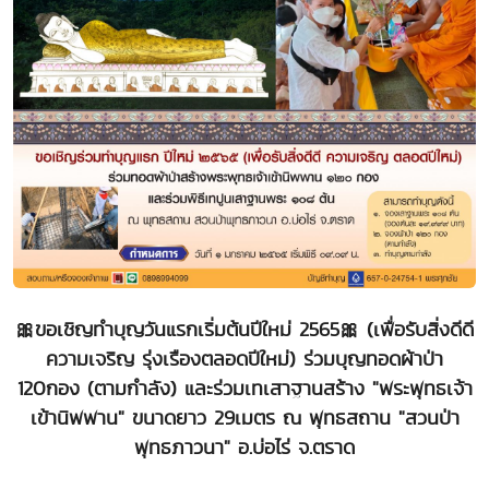
🎀ขอเชิญทำบุญวันแรกเริ่มต้นปีใหม่ 2565🎀 (เพื่อรับสิ่งดีดี
ความเจริญ รุ่งเรืองตลอดปีใหม่) ร่วมบุญทอดผ้าป่า
120กอง (ตามกำลัง) และร่วมเทเสาฐานสร้าง "พระพุทธเจ้า
เข้านิพพาน" ขนาดยาว 29เมตร ณ พุทธสถาน "สวนป่า
พุทธภาวนา" อ.บ่อไร่ จ.ตราด