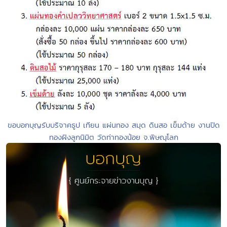
ขอบอกบุญรับบริจาคธูป เทียน แผ่นทอง สมุด ดินสอ เข็มด้าย งานปิด
ทองฝังลูกนิมิต วัดท่าทองน้อย จ.พิษณุโลก