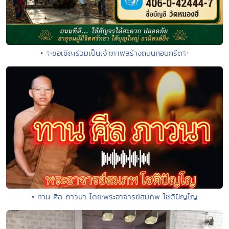
• ✨ขอเชิญร่วมเป็นเจ้าภาพสร้างถนนคอนกรีต✨
• ทาน ศีล ภาวนา โดย:พระอาจารย์สมภพ โชติปัญโญ