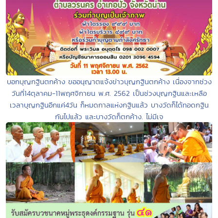
บอกบุญกฐินตกค้าง ขออนุญาตแจ้งข่าวบุญกฐินตกค้าง เนื่องจากช่วง
วันที่14ตุลาคม-11พฤศจิกายน พ.ศ. 2562 เป็นช่วงบุญกฐินและเหลือ
เวลาบุญกฐินอีกแค่4วัน ก็หมดกาลแห่งกฐินแล้ว บางวัดก็ได้ทอดกฐิน
กันไปแล้ว และบางวัดก็ตกค้าง. ไม่มีเจ