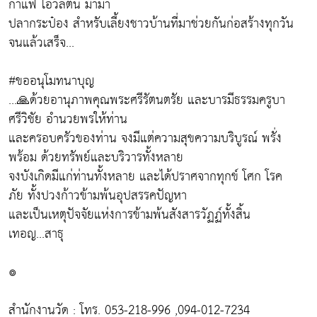
กาแฟ โอวัลติน มาม่า
ปลากระป๋อง สำหรับเลี้ยงชาวบ้านที่มาช่วยกันก่อสร้างทุกวัน
จนแล้วเสร็จ...
#ขออนุโมทนาบุญ
...🙏ด้วยอานุภาพคุณพระศรีรัตนตรัย และบารมีธรรมครูบา
ศรีวิชัย อำนวยพรให้ท่าน
และ​ครอบครัว​ของท่าน​ จงมีแต่ความสุขความบริบูรณ์ พรั่ง
พร้อม ด้วยทรัพย์และบริวารทั้งหลาย
จงบังเกิดมีแก่ท่านทั้งหลาย และได้ปราศจากทุกข์ โศก โรค
ภัย ทั้งปวงก้าวข้ามพ้นอุปสรรคปัญหา
และเป็นเหตุปัจจัยแห่งการ​ข้ามพ้นสังสารวัฏฏ์ทั้งสิ้น
เทอญ...สาธุ
๏
สำนักงานวัด : โทร. 053-218-996 ,094-012-7234