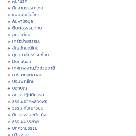
หน้าแรก
ทีมงานธรรมะไทย
แผนผังเว็บไซต์
ค้นหาข้อมูล
ติดต่อธรรมะไทย
สมุดเยี่ยม
เครือข่ายธรรมะ
สัญลักษณ์ไทย
มุมสมาชิกธรรมะไทย
Donation
เทศกาลงานวัดช่วยชาติ
การเผยแผ่ศาสนา
ประเพณีไทย
บอกบุญ
สถานปฏิบัติธรรม
ธรรมะจากหลวงพ่อ
ธรรมะกับเยาวชน
นิทานธรรมะบันเทิง
ธรรมะบรรยาย
บทความธรรมะ
กวีธรรมะ