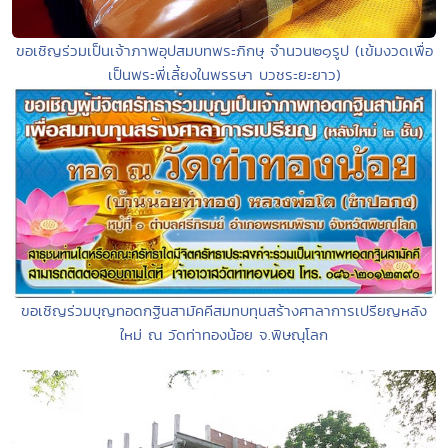
ขอเชิญร่วมเป็นเจ้าภาพอุปสมบทพระภิกษุ จำนวน๒๑รูป (เข้มงวดเพื่อ
เป็นพระพี่เลี้ยงในพรรษา บวชระยะยาว)
ขอเชิญร่วมบุญทอดกฐินสามัคคีสมทบทุนสร้างศาลาการเปรียญหลัง
ใหม่ ณ วัดท่าทองน้อย จ.พิษณุโลก