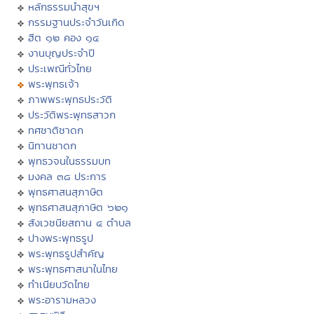
หลักธรรมนำสุขฯ
กรรมฐานประจำวันเกิด
ฮีต ๑๒ คอง ๑๔
งานบุญประจำปี
ประเพณีทั่วไทย
พระพุทธเจ้า
ภาพพระพุทธประวัติ
ประวัติพระพุทธสาวก
ทศชาติชาดก
นิทานชาดก
พุทธวจนในธรรมบท
มงคล ๓๘ ประการ
พุทธศาสนสุภาษิต
พุทธศาสนสุภาษิต ๖๒๑
สังเวชนียสถาน ๔ ตำบล
ปางพระพุทธรูป
พระพุทธรูปสำคัญ
พระพุทธศาสนาในไทย
ทำเนียบวัดไทย
พระอารามหลวง