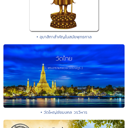
• อุบาสิกาสำคัญในสมัยพุทธกาล
• วัดใหญ่ชัยมงคล วรวิหาร