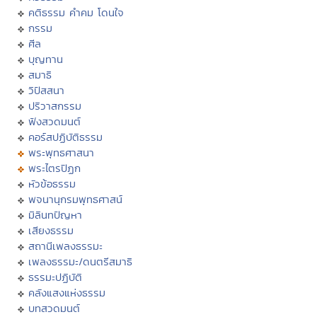
คติธรรม คำคม โดนใจ
กรรม
ศีล
บุญทาน
สมาธิ
วิปัสสนา
ปริวาสกรรม
ฟังสวดมนต์
คอร์สปฏิบัติธรรม
พระพุทธศาสนา
พระไตรปิฏก
หัวข้อธรรม
พจนานุกรมพุทธศาสน์
มิลินทปัญหา
เสียงธรรม
สถานีเพลงธรรมะ
เพลงธรรมะ/ดนตรีสมาธิ
ธรรมะปฏิบัติ
คลังแสงแห่งธรรม
บทสวดมนต์