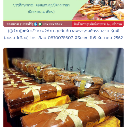
(((ด่วน))#รับเจ้าภาพ2ท่าน อุปถัมภ์บวชพระธุดงค์กรรมฐาน รุ่น41
(อบรม 1เดือน) โทร /ไลน์ 0870078607 พิธีบวช วัน5 ธันวาคม 2562
...