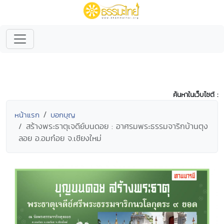
ค้นหาในเว็บไซต์ :
หน้าแรก
บอกบุญ
สร้างพระธาตุเจดีย์บนดอย : อาศรมพระธรรมจาริกบ้านตุง
ลอย อ.อมก๋อย จ.เชียงใหม่