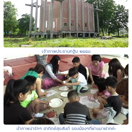
เจ้าภาพประธานกฐิน ๒๕๕๘
นำภาพน่ารักๆ อาทิตย์สุขสันต์ ของน้องๆที่ผ่านมาฝากค่ะ