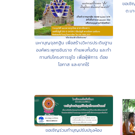
ขอเชิ
ต.บา
มหาบุญจุลกฐิน เพื่อสร้างวิหารประดิษฐาน
องค์พระพุทธชินราช กำแพงกั้นดิน และทำ
ทานกับโครงการชูใจ เพื่อผู้พิการ ด้อย
โอกาส และยากไร้
ขอเชิญร่วมทำบุญปรับปรุงห้อง