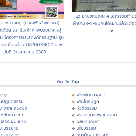
แวะมาบอกบุญนะคะเชิญร่วมทำบ
รบวชนาคหมู่ (บวชฟรีเข้าพรรษา)
ผ้าป่า28-5-60กันได้นะคะแล้วแต่จิ
เดือน เเละรับเจ้าภาพบวชนาคหมู่
คะ
าน โครงการพระธุดงค์กรรมฐาน รุ่น
บถามโทร/ไลน์ 0870078607 บวช
วันที่ 5กรกฏาคม 2563
Go To Top
บุญ
พระพุทธศาสนา
นปฏิบัติธรรม
พระไตรปิฏก
มะจากหลวงพ่อ
หัวข้อธรรม
มะกับเยาวชน
พจนานุกรมพุทธศาสน์
นธรรมะบันเทิง
มิลินทปัญหา
มะบรรยาย
เสียงธรรม
วามธรรมะ
สถานีเพลงธรรมะ