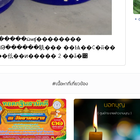
• 
�������ӹѡʧ��������
ӻѨ���仫��ͷ����� 2 ��ǡ�͹
#เนื้อหาที่เกี่ยวข้อง