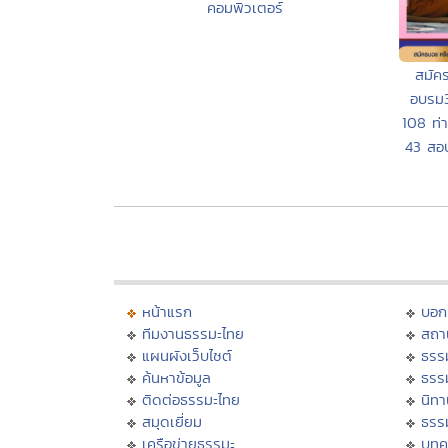
คอมพิวเตอร์
สมัค
อบรม3
108 ท่
43 สอ
หน้าแรก
บอก
ทีมงานธรรมะไทย
สถา
แผนผังเว็บไซต์
ธรร
ค้นหาข้อมูล
ธรร
ติดต่อธรรมะไทย
นิทา
สมุดเยี่ยม
ธรร
เครือข่ายธรรมะ
บทค