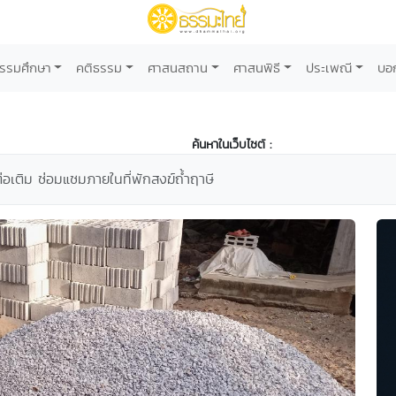
รรมศึกษา
คติธรรม
ศาสนสถาน
ศาสนพิธี
ประเพณี
บอ
ค้นหาในเว็บไซต์ :
ต่อเติม ซ่อมแซมภายในที่พักสงฆ์ถ้ำฤาษี