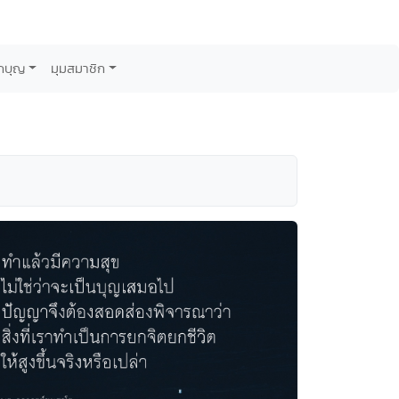
กบุญ
มุมสมาชิก