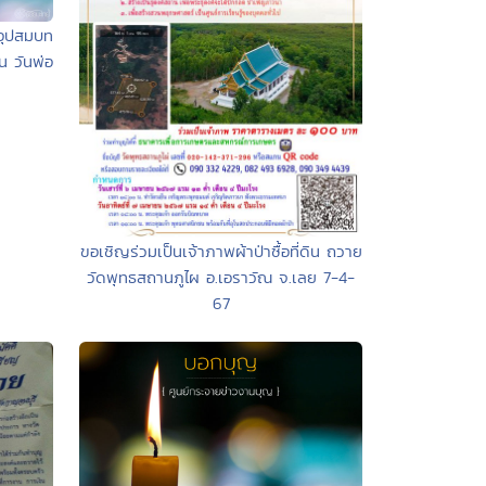
อุปสมบท
ใน วันพ่อ
ขอเชิญร่วมเป็นเจ้าภาพผ้าป่าซื้อที่ดิน ถวาย
วัดพุทธสถานภูไผ อ.เอราวัณ จ.เลย 7-4-
67