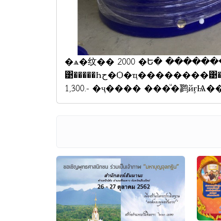
�ѧ�纹�� 2000 �Ե� ����
͹�����Һح�Ѻ�ҵ��������͹�Թ������駪��� ��Ѩ��¢�й��
1,300.- �ҷ���� ���ͧ�鹨й