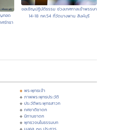
ขอเชิญปฏิบัติธรรม ช่วงเทศกาลเข้าพรรษา
ุญทอด
14-18 กค.54 ที่วัดบางพาน สิงห์บุรี
ตศรัทธา
พระพุทธเจ้า
ภาพพระพุทธประวัติ
ประวัติพระพุทธสาวก
ทศชาติชาดก
นิทานชาดก
พุทธวจนในธรรมบท
มงคล ๓๘ ประการ