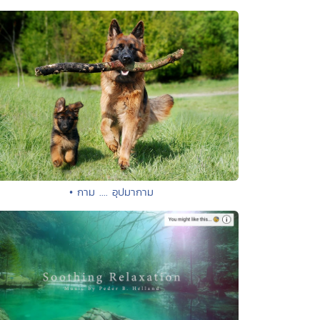
• กาม .... อุปมากาม