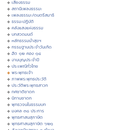
เสียงธรรม
สถานีเพลงธรรมะ
เพลงธรรมะ/ดนตรีสมาธิ
ธรรมะปฏิบัติ
คลังแสงแห่งธรรม
บทสวดมนต์
หลักธรรมนำสุขฯ
กรรมฐานประจำวันเกิด
ฮีต ๑๒ คอง ๑๔
งานบุญประจำปี
ประเพณีทั่วไทย
พระพุทธเจ้า
ภาพพระพุทธประวัติ
ประวัติพระพุทธสาวก
ทศชาติชาดก
นิทานชาดก
พุทธวจนในธรรมบท
มงคล ๓๘ ประการ
พุทธศาสนสุภาษิต
พุทธศาสนสุภาษิต ๖๒๑
สังเวชนียสถาน ๔ ตำบล