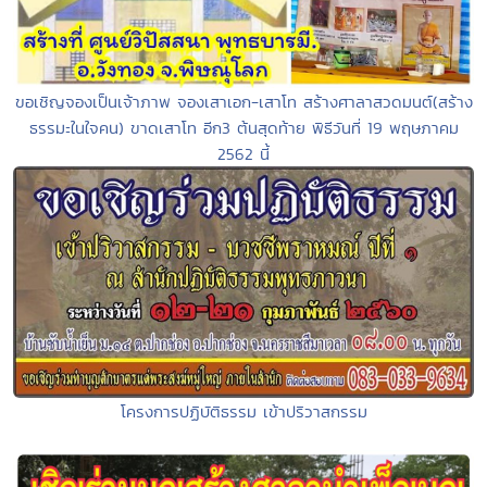
ขอเชิญจองเป็นเจ้าภาพ จองเสาเอก-เสาโท สร้างศาลาสวดมนต์(สร้าง
ธรรมะในใจคน) ขาดเสาโท อีก3 ต้นสุดท้าย พิธีวันที่ 19 พฤษภาคม
2562 นี้
โครงการปฏิบัติธรรม เข้าปริวาสกรรม