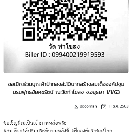
ขอเชิญร่วมบุญผ้าป่ากองล่ะ10บาทสร้างสมเด็จองค์ปฐม
บรมพุทธชัยคชรัตน์ ณ.วัดท่าโขลง จ.อยุธยา 1/1/63
socoman
11 ธ.ค. 2563
ขอเชิญร่วมเป็นเจ้าภาพหล่อพระ
#สมเด็จองค์ปฐมประทับบนหลังช้างศึกองค์แรกของโลก