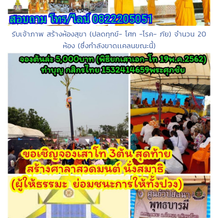
รับเจ้าภาพ สร้างห้องสุขา (ปลดทุกข์- โศก -โรค- ภัย) จำนวน 20
ห้อง (ซึ่งกำลังขาดเเคลนขณะนี้)