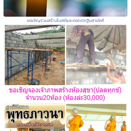
ขอเชิญร่วมสร้างโบสถ์และทอดดกฐินสามัคคี