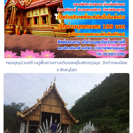
กองบุญร่วมสร้างปูพื้นลานทางเดินรอบอุโบสถจตุรมุข วัดท่าทองน้อย
จ.พิษณุโลก