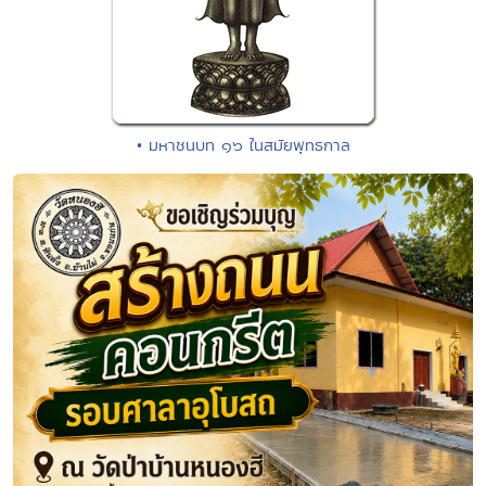
• มหาชนบท ๑๖ ในสมัยพุทธกาล