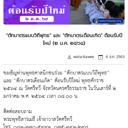
“ตักบาตรแบบวิถีพุทธ” และ “ตักบาตรเดือนเกิด” ต้อนรับปี
ใหม่ (๒ ม.ค. ๒๕๖๔)
watsritawee
6 ธ.ค. 2563
ขอเชิญท่านพุทธศาสนิกชนร่วม “ตักบาตรแบบวิถีพุทธ”
และ “ตักบาตรเดือนเกิด” ต้อนรับปีใหม่ พุทธศักราช
๒๕๖๔ ณ วัดศรีทวี จังหวัดนครศรีธรรมราช ในวันเสาร์ที่ ๒
มกราคม พ.ศ. ๒๕๖๔ เวลา ๐๘.๐๐ น.
ติดต่อสอบถาม
พระพุทธิสารเมธี เจ้าอาวาสวัดศรีทวี
โทร. ๐๘๑-๓๗๐-๕๙๙๑, ๐๗๕-๓๔๑-๒๔๘