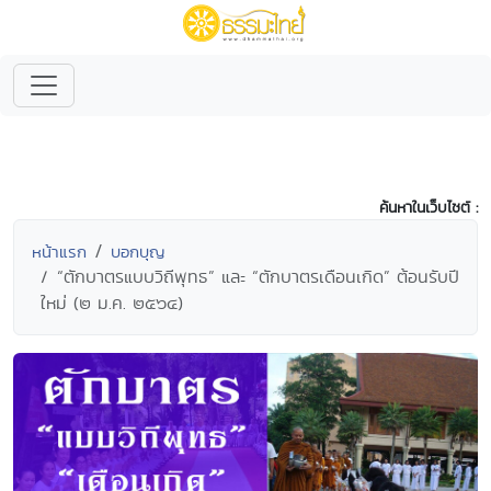
ค้นหาในเว็บไซต์ :
หน้าแรก
บอกบุญ
“ตักบาตรแบบวิถีพุทธ” และ “ตักบาตรเดือนเกิด” ต้อนรับปี
ใหม่ (๒ ม.ค. ๒๕๖๔)