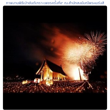
ภาพงานพิธีเป่ายันต์เกราะเพชรครั้งที่๙ ณ.สำนักสงฆ์มณีพรหมรังสี