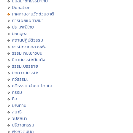
มุมสมาชิกธรรมะไทย
Donation
เทศกาลงานวัดช่วยชาติ
การเผยแผ่ศาสนา
ประเพณีไทย
บอกบุญ
สถานปฏิบัติธรรม
ธรรมะจากหลวงพ่อ
ธรรมะกับเยาวชน
นิทานธรรมะบันเทิง
ธรรมะบรรยาย
บทความธรรมะ
กวีธรรมะ
คติธรรม คำคม โดนใจ
กรรม
ศีล
บุญทาน
สมาธิ
วิปัสสนา
ปริวาสกรรม
ฟังสวดมนต์