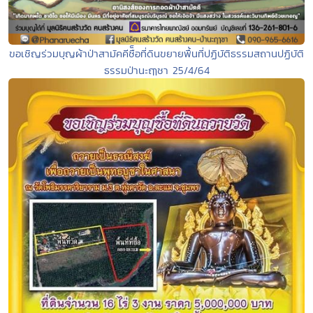
ขอเชิญร่วมบุญผ้าป่าสามัคคีซื็อที่ดินขยายพื้นที่ปฏิบัติธรรมสถานปฏิบัติ
ธรรมป่านะฤๅชา 25/4/64