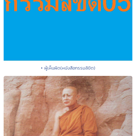
• ผู้เห็นผิด(หนังสือกรรมลิขิต)