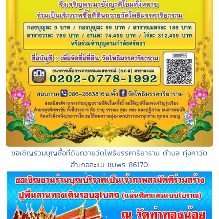
ขอเชิญร่วมบุญซื้อที่ดินถวายวัดโพธิมรรคาริยาราม ตำบล ทุ่งคาวัด
อำเภอละแม ชุมพร 86170