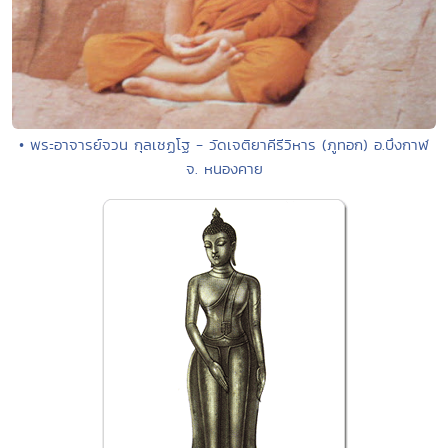
• พระอาจารย์จวน กุลเชฏโฐ - วัดเจติยาคีรีวิหาร (ภูทอก) อ.บึงกาฬ
จ. หนองคาย