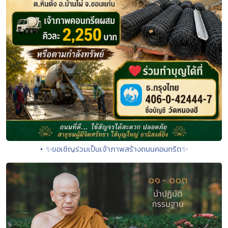
• ✨ขอเชิญร่วมเป็นเจ้าภาพสร้างถนนคอนกรีต✨