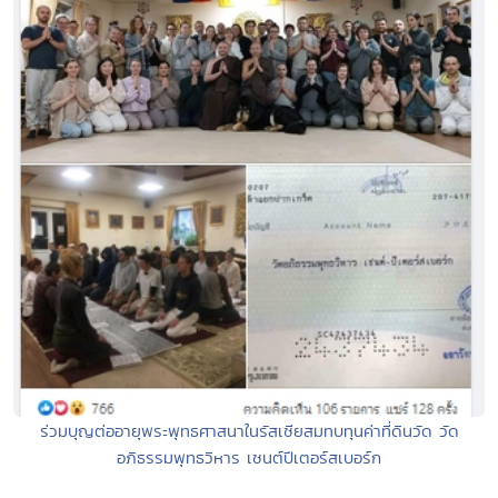
ร่วมบุญต่ออายุพระพุทธศาสนาในรัสเซียสมทบทุนค่าที่ดินวัด วัด
อภิธรรมพุทธวิหาร เซนต์ปีเตอร์สเบอร์ก