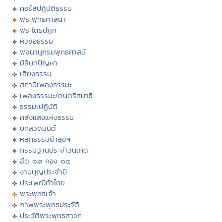
คอร์สปฏิบัติธรรม
พระพุทธศาสนา
พระไตรปิฏก
หัวข้อธรรม
พจนานุกรมพุทธศาสน์
มิลินทปัญหา
เสียงธรรม
สถานีเพลงธรรมะ
เพลงธรรมะ/ดนตรีสมาธิ
ธรรมะปฏิบัติ
คลังแสงแห่งธรรม
บทสวดมนต์
หลักธรรมนำสุขฯ
กรรมฐานประจำวันเกิด
ฮีต ๑๒ คอง ๑๔
งานบุญประจำปี
ประเพณีทั่วไทย
พระพุทธเจ้า
ภาพพระพุทธประวัติ
ประวัติพระพุทธสาวก