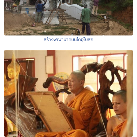
สร้างพญานาคบันไดอุโบสถ