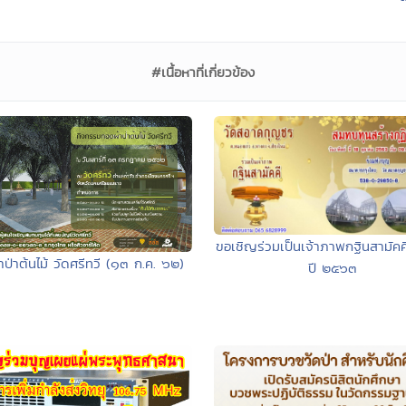
#เนื้อหาที่เกี่ยวข้อง
ขอเชิญร่วมเป็นเจ้าภาพกฐินสามัคค
ป่าต้นไม้ วัดศรีทวี (๑๓ ก.ค. ๖๒)
ปี ๒๕๖๓