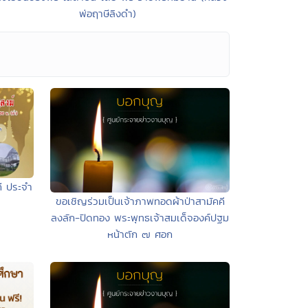
พ่อฤาษีลิงดำ)
ี ประจำ
ขอเชิญร่วมเป็นเจ้าภาพทอดผ้าป่าสามัคคี
ลงลัก-ปิดทอง พระพุทธเจ้าสมเด็จองค์ปฐม
หน้าตัก ๗ ศอก