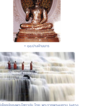
• ๑๘.ปางห้ามมาร
สังโยชน์ของพระโสดาบัน โดย พระราชพรหมยาน (หลวง