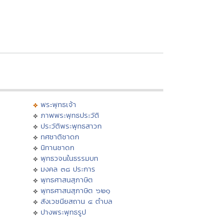
พระพุทธเจ้า
ภาพพระพุทธประวัติ
ประวัติพระพุทธสาวก
ทศชาติชาดก
นิทานชาดก
พุทธวจนในธรรมบท
มงคล ๓๘ ประการ
พุทธศาสนสุภาษิต
พุทธศาสนสุภาษิต ๖๒๑
สังเวชนียสถาน ๔ ตำบล
ปางพระพุทธรูป