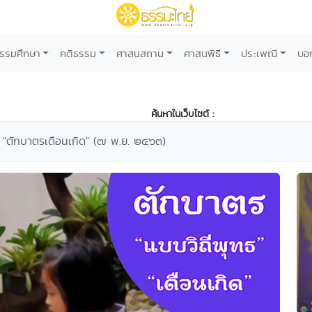
รรมศึกษา
คติธรรม
ศาสนสถาน
ศาสนพิธี
ประเพณี
บอ
ค้นหาในเว็บไซต์ :
ะ "ตักบาตรเดือนเกิด" (๗ พ.ย. ๒๕๖๓)