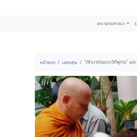
พระพุทธศาสนา
ธ
"ตักบาตรแบบวิถีพุทธ" แล
หน้าแรก
บอกบุญ