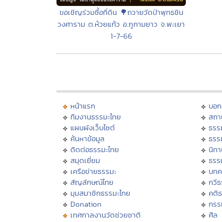
ขอเชิญร่วมซื้อที่ดิน 🌳ถวายวัดป่าพุทธชิน
วงศาราม ต.ห้วยแก้ว อ.ภูกามยาว จ.พะเยา
1-7-66
หน้าแรก
บอก
ทีมงานธรรมะไทย
สถา
แผนผังเว็บไซต์
ธรร
ค้นหาข้อมูล
ธรร
ติดต่อธรรมะไทย
นิทา
สมุดเยี่ยม
ธรร
เครือข่ายธรรมะ
บทค
สัญลักษณ์ไทย
กวี
มุมสมาชิกธรรมะไทย
คติ
Donation
กรร
เทศกาลงานวัดช่วยชาติ
ศีล