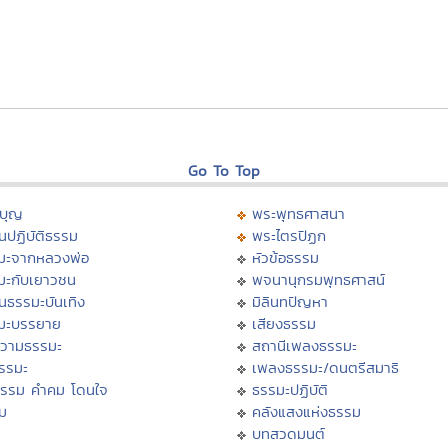
Go To Top
บุญ
พระพุทธศาสนา
นปฏิบัติธรรม
พระไตรปิฏก
มะจากหลวงพ่อ
หัวข้อธรรม
มะกับเยาวชน
พจนานุกรมพุทธศาสน์
นธรรมะบันเทิง
มิลินทปัญหา
มะบรรยาย
เสียงธรรม
วามธรรมะ
สถานีเพลงธรรมะ
ธรรมะ
เพลงธรรมะ/ดนตรีสมาธิ
ธรรม คำคม โดนใจ
ธรรมะปฏิบัติ
ม
คลังแสงแห่งธรรม
บทสวดมนต์