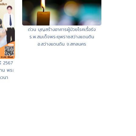
ด่วน บุญสร้างอาคารผู้ป่วยโรคเรื้อรัง
ร.พ.สมเด็จพระยุพราชสว่างแดนดิน
อ.สว่างแดนดิน จ.สกลนคร
รี 2567
มฐาน พระ
ภาวนา