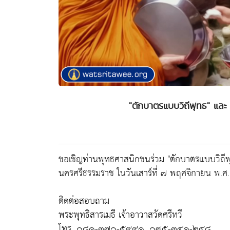
"ตักบาตรแบบวิถีพุทธ" และ
ขอเชิญท่านพุทธศาสนิกชนร่วม "ตักบาตรแบบวิถีพุท
นครศรีธรรมราช ในวันเสาร์ที่ ๗ พฤศจิกายน พ
ติดต่อสอบถาม
พระพุทธิสารเมธี เจ้าอาวาสวัดศรีทวี
โทร. ๐๘๑-๓๗๐-๕๙๙๑, ๐๗๕-๓๔๑-๒๔๘