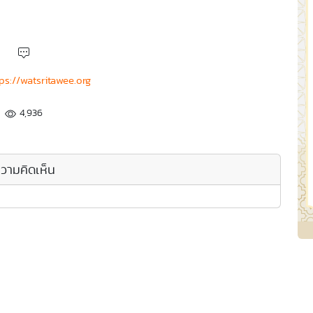
ps://watsritawee.org
4,936
วามคิดเห็น