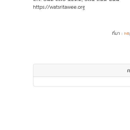
https://watsritawee.org
ที่มา :
htt
ค