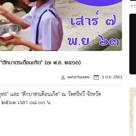
• 
 "ตักบาตรเดือนเกิด" (๗ พ.ย. ๒๕๖๓)
watsritawee
3 ต.ค. 2563
ธ" และ "ตักบาตรเดือนเกิด" ณ วัดศรีทวี จังหวัด
.ศ. ๒๕๖๓ เวลา ๐๘.๐๐ น.