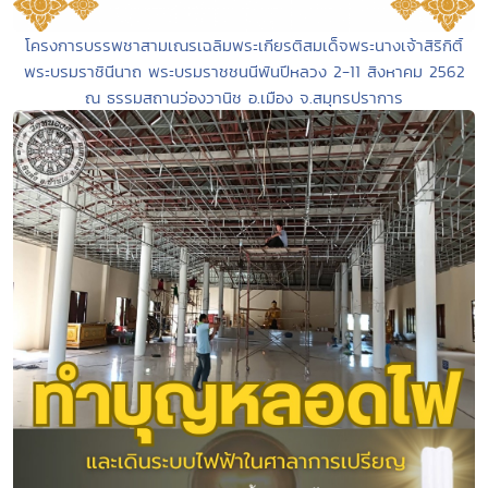
โครงการบรรพชาสามเณรเฉลิมพระเกียรติสมเด็จพระนางเจ้าสิริกิติ์
พระบรมราชินีนาถ พระบรมราชชนนีพันปีหลวง 2-11 สิงหาคม 2562
ณ ธรรมสถานว่องวานิช อ.เมือง จ.สมุทรปราการ