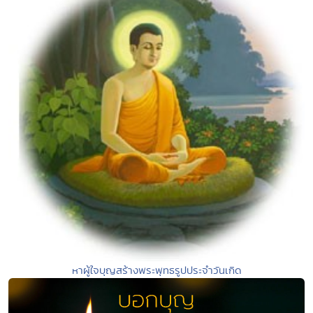
หาผู้ใจบุญสร้างพระพุทธรูปประจำวันเกิด