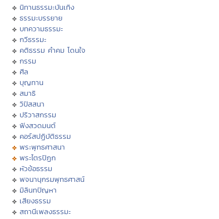
นิทานธรรมะบันเทิง
ธรรมะบรรยาย
บทความธรรมะ
กวีธรรมะ
คติธรรม คำคม โดนใจ
กรรม
ศีล
บุญทาน
สมาธิ
วิปัสสนา
ปริวาสกรรม
ฟังสวดมนต์
คอร์สปฏิบัติธรรม
พระพุทธศาสนา
พระไตรปิฏก
หัวข้อธรรม
พจนานุกรมพุทธศาสน์
มิลินทปัญหา
เสียงธรรม
สถานีเพลงธรรมะ