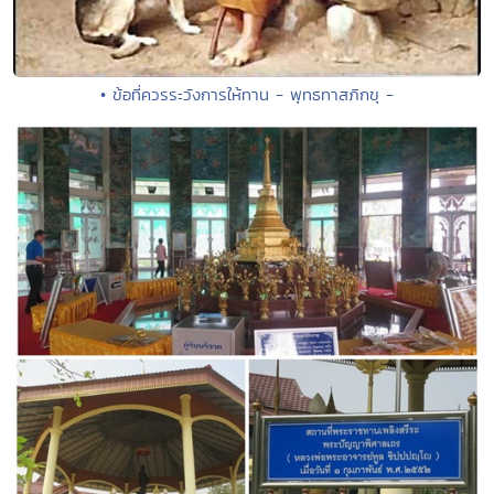
• ข้อที่ควรระวังการให้ทาน - พุทธทาสภิกขุ -