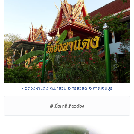
• วัดวังผาแดง ต.นาสวน อ.ศรีสวัสดิ์ จ.กาญจนบุรี
#เนื้อหาที่เกี่ยวข้อง