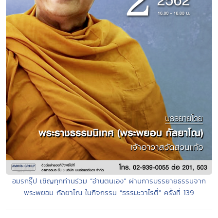
อมรกรุ๊ป เชิญทุกท่านร่วม “อ่านตนเอง” ผ่านการบรรยายธรรมจาก
พระพยอม กัลยาโณ ในกิจกรรม “ธรรมะวาไรตี้” ครั้งที่ 139