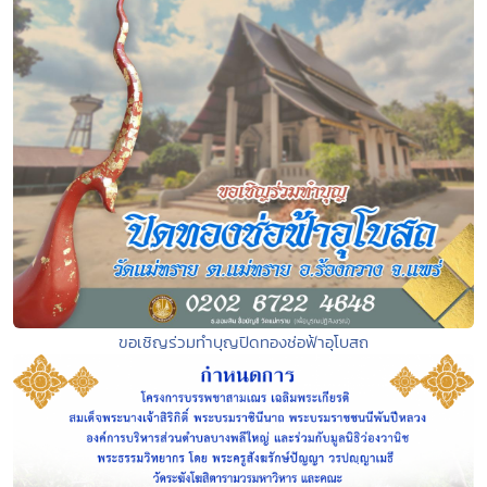
ขอเชิญร่วมทำบุญปิดทองช่อฟ้าอุโบสถ