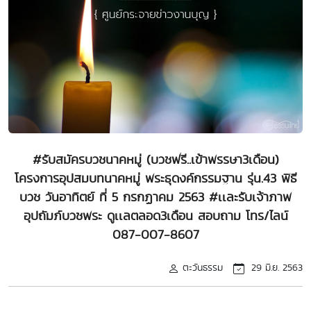
#รับสมัครบวชนาคหมู่ (บวชฟรี..เข้าพรรษา3เดือน)
โครงการอุปสมบทนาคหมู่ พระธุดงค์กรรมฐาน รุ่น.43 พิธี
บวช วันอาทิตย์ ที่ 5 กรกฏาคม 2563 #เเละรับเจ้าภาพ
อุปถัมภ์บวชพระ ดูเเลตลอด3เดือน สอบถาม โทร/ไลน์
087-007-8607
ตะวันธรรม
29 มิ.ย. 2563