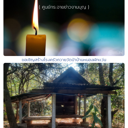
ขอเชิญสร้างโรงครัวถวายวัดป่าบ้านหนองผักเเว่น