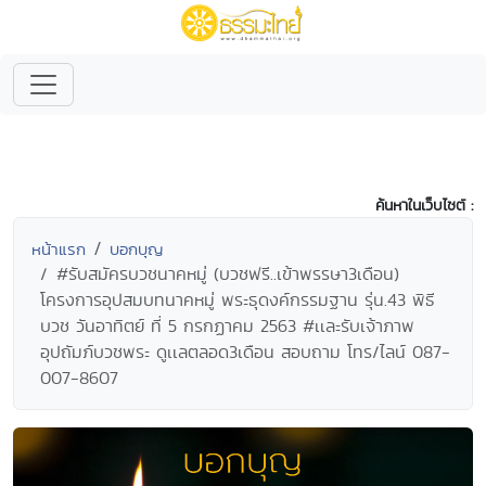
ค้นหาในเว็บไซต์ :
หน้าแรก
บอกบุญ
#รับสมัครบวชนาคหมู่ (บวชฟรี..เข้าพรรษา3เดือน)
โครงการอุปสมบทนาคหมู่ พระธุดงค์กรรมฐาน รุ่น.43 พิธี
บวช วันอาทิตย์ ที่ 5 กรกฏาคม 2563 #เเละรับเจ้าภาพ
อุปถัมภ์บวชพระ ดูเเลตลอด3เดือน สอบถาม โทร/ไลน์ 087-
007-8607