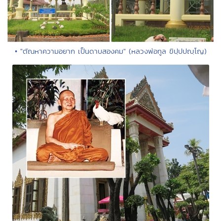
• "ตัณหาความอยาก เป็นดาบสองคม" (หลวงพ่อทูล ขิปฺปปญฺโญ)