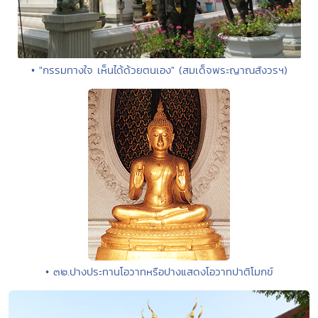
• "กรรมทางใจ เห็นได้ด้วยตนเอง" (สมเด็จพระญาณสังวรฯ)
• ๓๒.ปางประทานโอวาทหรือปางแสดงโอวาทปาติโมกข์