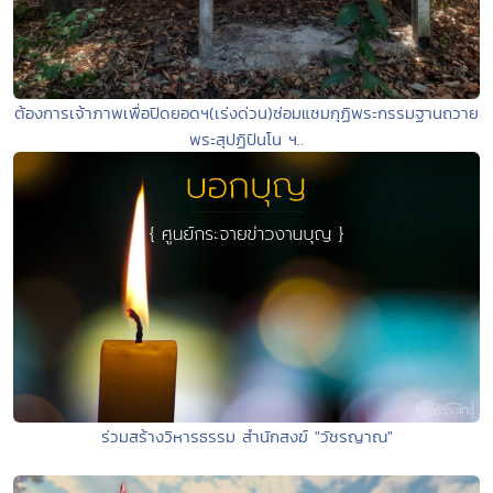
ต้องการเจ้าภาพเพื่อปิดยอดฯ(เร่งด่วน)ซ่อมแซมกุฏิพระกรรมฐานถวาย
พระสุปฏิปันโน ฯ..
ร่วมสร้างวิหารธรรม สำนักสงฆ์ "วัชรญาณ"