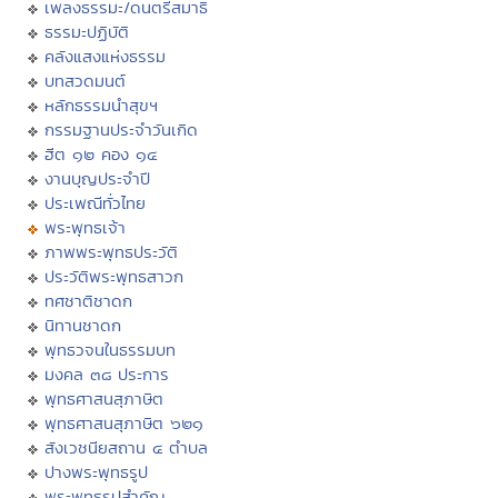
เพลงธรรมะ/ดนตรีสมาธิ
ธรรมะปฏิบัติ
คลังแสงแห่งธรรม
บทสวดมนต์
หลักธรรมนำสุขฯ
กรรมฐานประจำวันเกิด
ฮีต ๑๒ คอง ๑๔
งานบุญประจำปี
ประเพณีทั่วไทย
พระพุทธเจ้า
ภาพพระพุทธประวัติ
ประวัติพระพุทธสาวก
ทศชาติชาดก
นิทานชาดก
พุทธวจนในธรรมบท
มงคล ๓๘ ประการ
พุทธศาสนสุภาษิต
พุทธศาสนสุภาษิต ๖๒๑
สังเวชนียสถาน ๔ ตำบล
ปางพระพุทธรูป
พระพุทธรูปสำคัญ