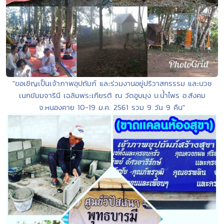
"ขอเชิญเป็นเจ้าภาพอุปถัมภ์ และร่วมงานอยู่ปริวาสกรรรม และบวช
เนกขัมมจารินี เฉลิมพระเกียรติ ณ วัดอูบมุง บ.น้ำไพร อ.สังคม
จ.หนองคาย 10-19 ม.ค. 2561 รวม 9 วัน 9 คืน"