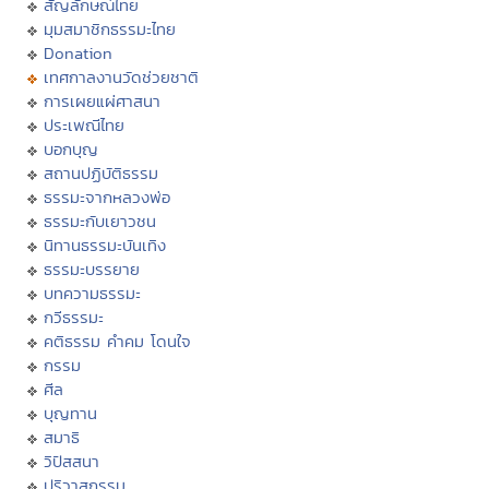
สัญลักษณ์ไทย
มุมสมาชิกธรรมะไทย
Donation
เทศกาลงานวัดช่วยชาติ
การเผยแผ่ศาสนา
ประเพณีไทย
บอกบุญ
สถานปฏิบัติธรรม
ธรรมะจากหลวงพ่อ
ธรรมะกับเยาวชน
นิทานธรรมะบันเทิง
ธรรมะบรรยาย
บทความธรรมะ
กวีธรรมะ
คติธรรม คำคม โดนใจ
กรรม
ศีล
บุญทาน
สมาธิ
วิปัสสนา
ปริวาสกรรม