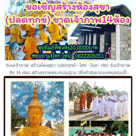
รับบเจ้าภาพ สร้างห้องสุขา (ปลดทุกข์- โศก -โรค- ภัย) รับเจ้าภาพ
อีก 14 ห้อง สร้างถวายพระกรรมฐาน (ซึ่งกำลังขาดเเคลนขณะนี้)