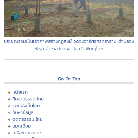
ขอเชิญร่วมเป็นเจ้าภาพสร้างกุฏิสงฆ์ วัดวังวารีศรีศรัทธาราม ตำบลวัง
พิกุล อำเภอวังทอง จังหวัดพิษณุโลก
Go To Top
หน้าแรก
ทีมงานธรรมะไทย
แผนผังเว็บไซต์
ค้นหาข้อมูล
ติดต่อธรรมะไทย
สมุดเยี่ยม
เครือข่ายธรรมะ