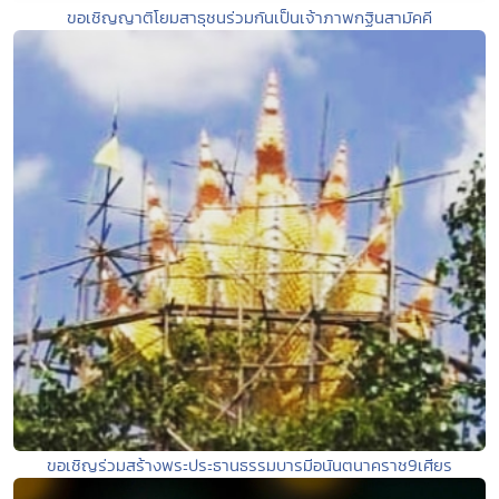
ขอเชิญญาติโยมสาธุชนร่วมกันเป็นเจ้าภาพกฐินสามัคคี
ขอเชิญร่วมสร้างพระประธานธรรมบารมีอนันตนาคราช9เศียร