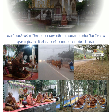
ขอเรียนเชิญร่วมปิดทองหลวงพ่อเชียงแสนและร่วมกันเป็นเจ้าภาพ
บูรณะอุโบสถ วัดท่าราบ ตำบลหนองควายโซ อำเภอห