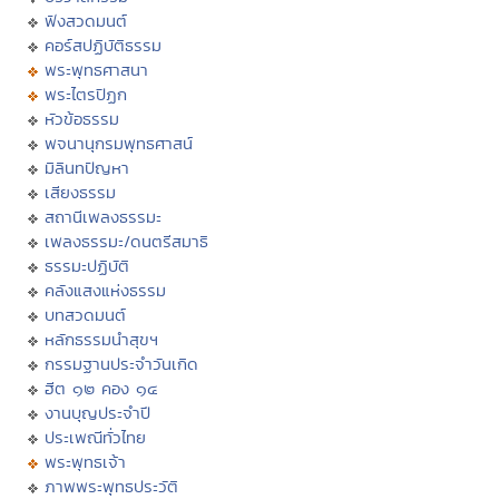
ฟังสวดมนต์
คอร์สปฏิบัติธรรม
พระพุทธศาสนา
พระไตรปิฏก
หัวข้อธรรม
พจนานุกรมพุทธศาสน์
มิลินทปัญหา
เสียงธรรม
สถานีเพลงธรรมะ
เพลงธรรมะ/ดนตรีสมาธิ
ธรรมะปฏิบัติ
คลังแสงแห่งธรรม
บทสวดมนต์
หลักธรรมนำสุขฯ
กรรมฐานประจำวันเกิด
ฮีต ๑๒ คอง ๑๔
งานบุญประจำปี
ประเพณีทั่วไทย
พระพุทธเจ้า
ภาพพระพุทธประวัติ