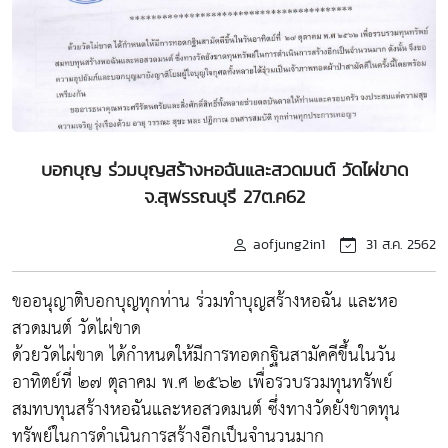
บอกบุญ ร่วมบุญสร้างหอฉันและสวดมนต์ วัดไผ่ขาด
จ.สุพรรณบุรี 27ต.ค62
aofjung2in1
31 ส.ค. 2562
ขออนุญาติบอกบุญทุกท่าน ร่วมทำบุญสร้างหอฉัน และหอ
สวดมนต์ วัดไผ่ขาด
ด้วยวัดไผ่ขาด ได้กำหนดให้มีการทอดกฐินสามัคคีขึ้นในวัน
อาทิตย์ที่ ๒๗ ตุลาคม พ.ศ ๒๕๖๒ เพื่อรวบรวมทุนทรัพย์
สมทบทุนสร้างหอฉันและหอสวดมนต์ ซึ่งทางวัดยังขาดทุน
ทรัพย์ในการดำเนินการสร้างอีกเป็นจำนวนมาก