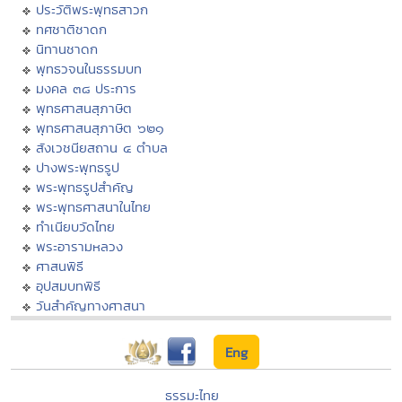
ประวัติพระพุทธสาวก
ทศชาติชาดก
นิทานชาดก
พุทธวจนในธรรมบท
มงคล ๓๘ ประการ
พุทธศาสนสุภาษิต
พุทธศาสนสุภาษิต ๖๒๑
สังเวชนียสถาน ๔ ตำบล
ปางพระพุทธรูป
พระพุทธรูปสำคัญ
พระพุทธศาสนาในไทย
ทำเนียบวัดไทย
พระอารามหลวง
ศาสนพิธี
อุปสมบทพิธี
วันสำคัญทางศาสนา
Eng
ธรรมะไทย