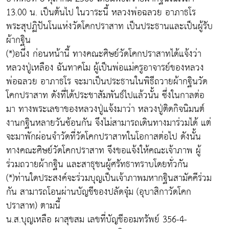
13.00 น. เป็นต้นไป ในวาระนี้ หลวงพ่อฉลวย อาภาธโร
พระสุปฏิปันโนแห่งวัดโคกปราสาท เป็นประธานและเป็นผู้รับ
ผ้ากฐิน
(*)อนึ่ง ก่อนหน้านี้ ทางคณะศิษย์วัดโคกปราสาทได้แจ้งว่า
หลวงปู่เหลือง ฉันทาคโม ผู้เป็นพ่อแม่ครูอาจารย์ของหลวง
พ่อฉลวย อาภาธโร จะมาเป็นประธานในพิธีถวายผ้ากฐินวัด
โคกปราสาท ดังที่ได้ประชาสัมพันธ์ไปแล้วนั้น ซึ่งในกาลต่อ
มา ทางพระเลขาของหลวงปู่แจ้งมาว่า หลวงปู่ติดกิจนิมนต์
งานกฐินหลายวันซ้อนกัน จึงไม่สามารถเดินทางมาร่วมได้ แต่
จะมาพักผ่อนจำวัดที่วัดโคกปราสาทในโอกาสต่อไป ดังนั้น
ทางคณะศิษย์วัดโคกปราสาท จึงขอแจ้งให้คณะเจ้าภาพ ผู้
ร่วมถวายผ้ากฐิน และสาธุชนผู้ศรัทธาทราบโดยทั่วกัน
(*)ท่านใดประสงค์จะร่วมบุญเป็นเจ้าภาพมหากฐินสามัคคีร่วม
กัน สามารถโอนผ่านบัญชีของปลัดจุ๋ม (อุบาสิกาวัดโคก
ปราสาท) ตามนี้
น.ส.บุญเหลือ ผาสุขสม เลขที่บัญชีออมทรัพย์ 356-4-