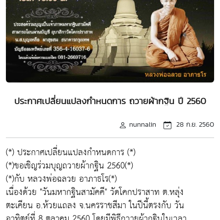
ประกาศเปลี่ยนแปลงกำหนดการ ถวายผ้ากฐิน ปี 2560
nunnalin
28 ก.ย. 2560
(*) ประกาศเปลี่ยนแปลงกำหนดการ (*)
(*)ขอเชิญร่วมบุญถวายผ้ากฐิน 2560(*)
(*)กับ หลวงพ่อฉลวย อาภาธโร(*)
เนื่องด้วย "วันมหากฐินสามัคคี" วัดโคกปราสาท ต.หลุ่ง
ตะเคียน อ.ห้วยแถลง จ.นครราชสีมา ในปีนี้ตรงกับ วัน
อาทิตย์ที่ 8 ตุลาคม 2560 โดยมีพิธีถวายผ้ากฐินในเวลา