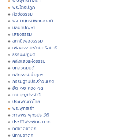
พระพุทธศาสนา
พระไตรปิฏก
หัวข้อธรรม
พจนานุกรมพุทธศาสน์
มิลินทปัญหา
เสียงธรรม
สถานีเพลงธรรมะ
เพลงธรรมะ/ดนตรีสมาธิ
ธรรมะปฏิบัติ
คลังแสงแห่งธรรม
บทสวดมนต์
หลักธรรมนำสุขฯ
กรรมฐานประจำวันเกิด
ฮีต ๑๒ คอง ๑๔
งานบุญประจำปี
ประเพณีทั่วไทย
พระพุทธเจ้า
ภาพพระพุทธประวัติ
ประวัติพระพุทธสาวก
ทศชาติชาดก
นิทานชาดก