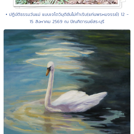
• ปฏิบัติธรรมวันแม่ แบบเจโตวิมุติอันไม่กำเริบ(แก่นพรหมจรรย์) 12 -
15 สิงหาคม 2569 ณ ปัณฑิตารมย์สระบุรี