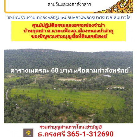
ขอเชิญร่วมงานเททองหล่อรูปเหมือนหลวงพ่อครูบาศรีนวล ธมฺมาวุโธ