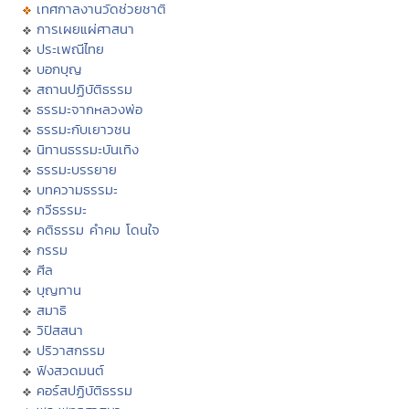
เทศกาลงานวัดช่วยชาติ
การเผยแผ่ศาสนา
ประเพณีไทย
บอกบุญ
สถานปฏิบัติธรรม
ธรรมะจากหลวงพ่อ
ธรรมะกับเยาวชน
นิทานธรรมะบันเทิง
ธรรมะบรรยาย
บทความธรรมะ
กวีธรรมะ
คติธรรม คำคม โดนใจ
กรรม
ศีล
บุญทาน
สมาธิ
วิปัสสนา
ปริวาสกรรม
ฟังสวดมนต์
คอร์สปฏิบัติธรรม