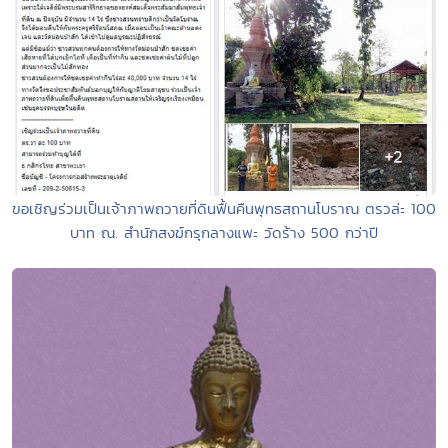
ขอเชิญร่วมเป็นเจ้าภาพถวายที่ดินฟื้นคืนพุทธสถานโบราณ ตรวล่ะ 100
บาท ณ. สำนักสงฆ์กรุกลางแพะ วัดร้าง 500 กว่าปี