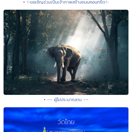
• ✨ขอเชิญร่วมเป็นเจ้าภาพสร้างถนนคอนกรีต✨
• -:- ผู้ไม่ประมาณตน -:-