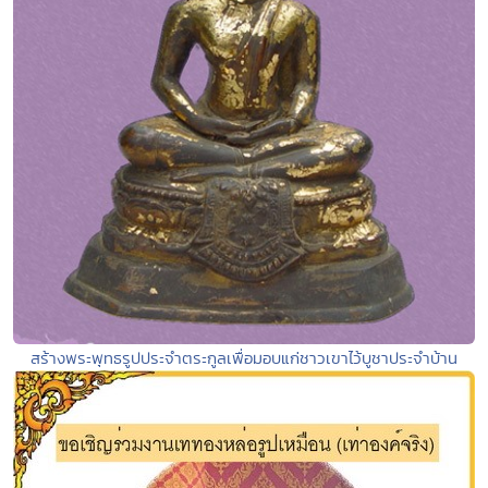
สร้างพระพุทธรูปประจำตระกูลเพื่อมอบแก่ชาวเขาไว้บูชาประจำบ้าน