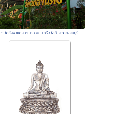
• วัดวังผาแดง ต.นาสวน อ.ศรีสวัสดิ์ จ.กาญจนบุรี