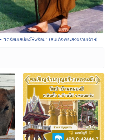
• "เตรียมเสบียงให้พร้อม" (สมเด็จพระสังฆราชเจ้าฯ)