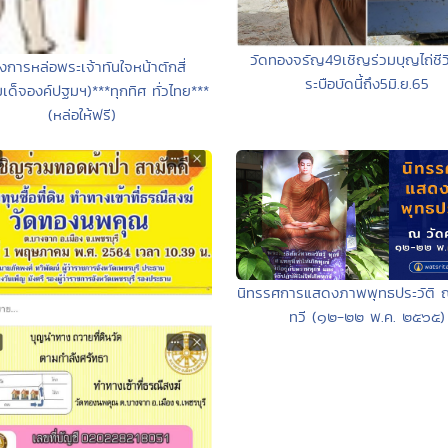
วัดทองจรัญ49เชิญร่วมบุญไถ่ชี
งการหล่อพระเจ้าทันใจหน้าตักสี่
ระบือบัดนี้ถึง5มิ.ย.65
ด็จองค์ปฐมฯ)***ทุกทิศ ทั่วไทย***
(หล่อให้ฟรี)
นิทรรศการแสดงภาพพุทธประวัติ ณ
ทวี (๑๒-๒๒ พ.ค. ๒๕๖๕)