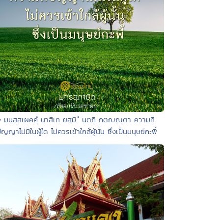
• มนุสฺสเผคฺคุํ นาสิเท ยสฺมิ ํ นตฺถิ กตญฺญุตา ความที่
ัญญาไม่มีในผู้ใด ไม่ควรเข้าใกล้ผู้นั้น ซึ่งเป็นมนุษย์กะพี้