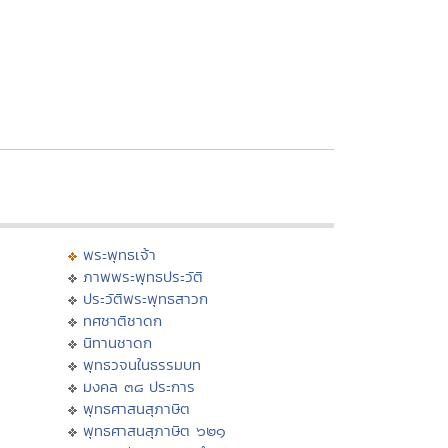
พระพุทธเจ้า
ภาพพระพุทธประวัติ
ประวัติพระพุทธสาวก
ทศชาติชาดก
นิทานชาดก
พุทธวจนในธรรมบท
มงคล ๓๘ ประการ
พุทธศาสนสุภาษิต
พุทธศาสนสุภาษิต ๖๒๑