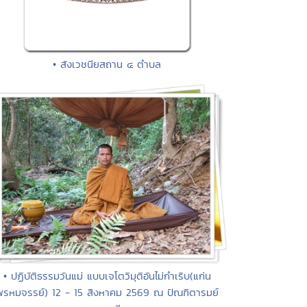
• สังเวชนียสถาน ๔ ตำบล
• ปฏิบัติธรรมวันแม่ แบบเจโตวิมุติอันไม่กำเริบ(แก่น
พรหมจรรย์) 12 - 15 สิงหาคม 2569 ณ ปัณฑิตารมย์