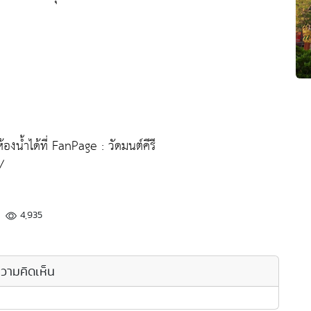
น้ำได้ที่ FanPage : วัดมนต์คีรี
/
4,935
วามคิดเห็น