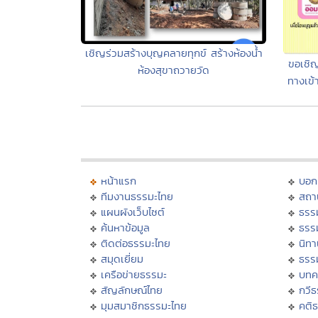
เชิญร่วมสร้างบุญคลายทุกข์ สร้างห้องน้ำ
ขอเชิญร
ห้องสุขาถวายวัด
ทางเข้
หน้าแรก
บอก
ทีมงานธรรมะไทย
สถา
แผนผังเว็บไซต์
ธรร
ค้นหาข้อมูล
ธรร
ติดต่อธรรมะไทย
นิทา
สมุดเยี่ยม
ธรร
เครือข่ายธรรมะ
บทค
สัญลักษณ์ไทย
กวี
มุมสมาชิกธรรมะไทย
คติ