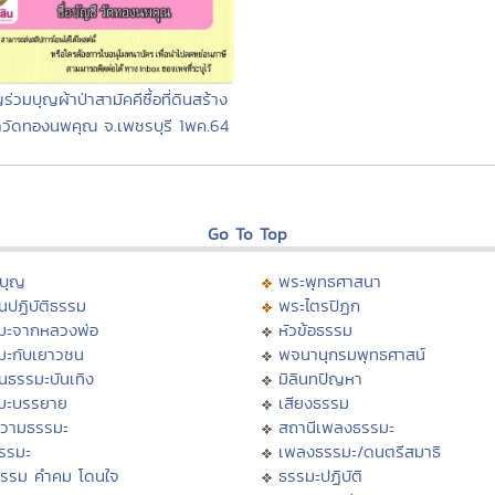
่วมบุญผ้าป่าสามัคคีซื้อที่ดินสร้าง
าวัดทองนพคุณ จ.เพชรบุรี 1พค.64
Go To Top
บุญ
พระพุทธศาสนา
นปฏิบัติธรรม
พระไตรปิฏก
มะจากหลวงพ่อ
หัวข้อธรรม
มะกับเยาวชน
พจนานุกรมพุทธศาสน์
นธรรมะบันเทิง
มิลินทปัญหา
มะบรรยาย
เสียงธรรม
วามธรรมะ
สถานีเพลงธรรมะ
ธรรมะ
เพลงธรรมะ/ดนตรีสมาธิ
ธรรม คำคม โดนใจ
ธรรมะปฏิบัติ