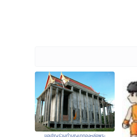
ขอเชิญร่วมทำบุญเททองหล่อพระ