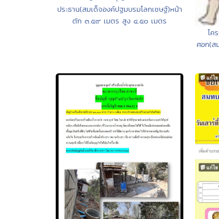
ประธาน(สมเด็จองค์ปฐมบรมโลกเชษฐ์)หน้า
ตัก ๓.๕๙ เมตร สูง ๔.๕๐ เมตร
โคร
ศอก(สมเ