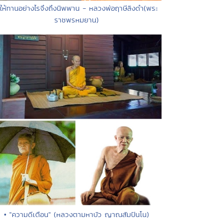
 ให้ทานอย่างไรจึงถึงนิพพาน - หลวงพ่อฤาษีลิงดำ(พระ
ราชพรหมยาน)
• "ความดีเตือน" (หลวงตามหาบัว ญาณสัมปันโน)