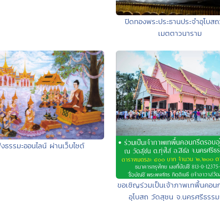
ปิดทองพระประธานประจำอุโบสถว
เมตตาวนาราม
ังธรรมะออนไลน์ ผ่านเว็บไซต์
ขอเชิญร่วมเป็นเจ้าภาพเทพื้นคอน
อุโบสถ วัดสุชน จ.นครศรีธรร