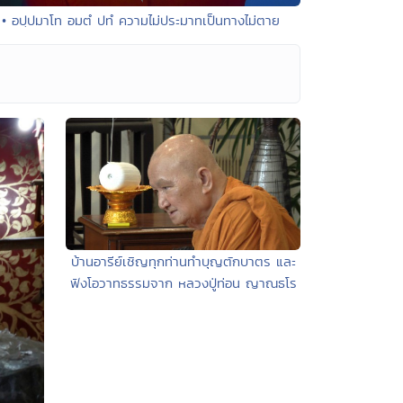
• อปฺปมาโท อมตํ ปทํ ความไม่ประมาทเป็นทางไม่ตาย
บ้านอารีย์เชิญทุกท่านทำบุญตักบาตร และ
ฟังโอวาทธรรมจาก หลวงปู่ท่อน ญาณธโร