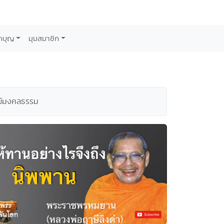
กบุญ
มุมสมาชิก
สงฆ์มงคลธรรม