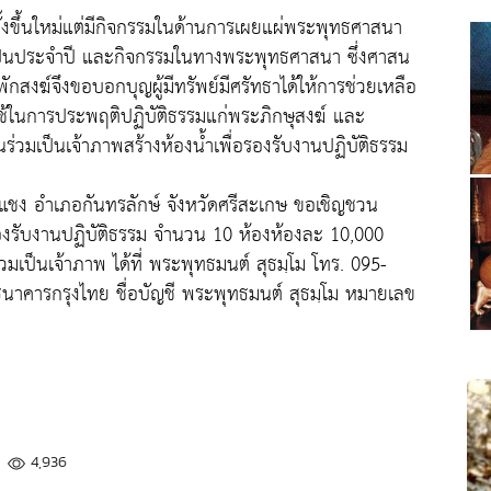
่ตั้งขึ้นใหม่แต่มีกิจกรรมในด้านการเผยแผ่พระพุทธศาสนา
ีเป็นประจำปี และกิจกรรมในทางพระพุทธศาสนา ซึ่งศาสน
ักสงฆ์จึงขอบอกบุญผู้มีทรัพย์มีศรัทธาได้ให้การช่วยเหลือ
่ที่ใช้ในการประพฤติปฏิบัติธรรมแก่พระภิกษุสงฆ์ และ
่วมเป็นเจ้าภาพสร้างห้องน้ำเพื่อรองรับงานปฏิบัติธรรม
ะแชง อำเภอกันทรลักษ์ จังหวัดศรีสะเกษ ขอเชิญชวน
รองรับงานปฏิบัติธรรม จำนวน 10 ห้องห้องละ 10,000
มเป็นเจ้าภาพ ได้ที่ พระพุทธมนต์ สุธมฺโม โทร. 095-
ีธนาคารกรุงไทย ชื่อบัญชี พระพุทธมนต์ สุธมฺโม หมายเลข
4,936