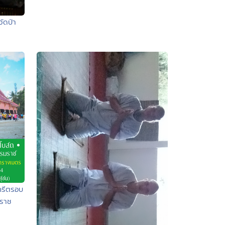
ัดป่า
กรีตรอบ
มราช