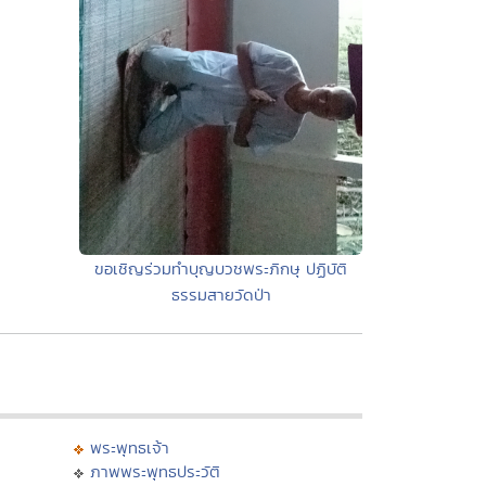
ขอเชิญร่วมทำบุญบวชพระภิกษุ ปฏิบัติ
ธรรมสายวัดป่า
พระพุทธเจ้า
ภาพพระพุทธประวัติ