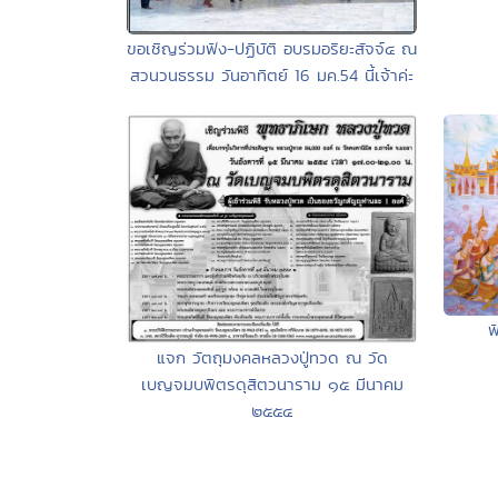
ขอเชิญร่วมฟัง-ปฏิบัติ อบรมอริยะสัจจ์๔ ณ
สวนวนธรรม วันอาทิตย์ 16 มค.54 นี้เจ้าค่ะ
ฟ
แจก วัตถุมงคลหลวงปู่ทวด ณ วัด
เบญจมบพิตรดุสิตวนาราม ๑๕ มีนาคม
๒๕๕๔