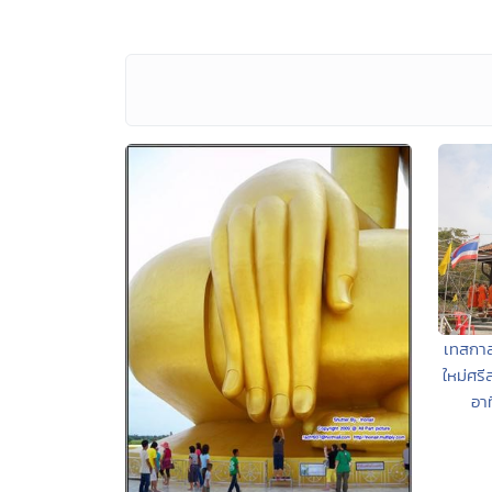
เทสกา
ใหม่ศรี
อา