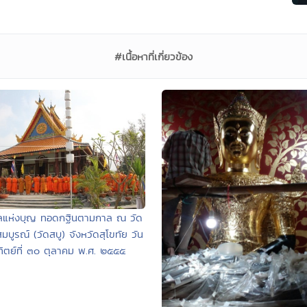
#เนื้อหาที่เกี่ยวข้อง
ลแห่งบุญ ทอดกฐินตามกาล ณ วัด
สมบูรณ์ (วัดสบู) จังหวัดสุโขทัย วัน
ทิตย์ที่ ๓๐ ตุลาคม พ.ศ. ๒๕๕๕