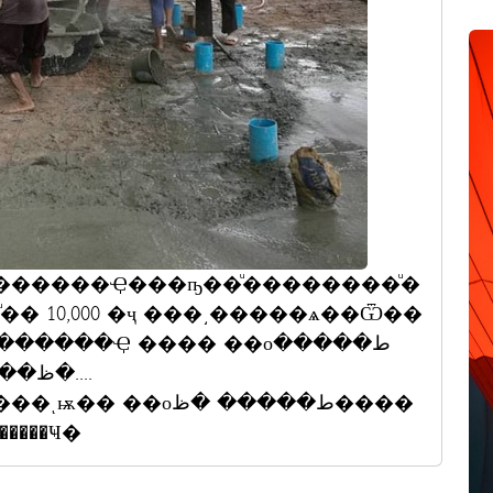
�ͧ�� 10,000 �ҷ ���͵�����ѧ��Ѿ��
���Ҿ ���� ��оط�����
������Ҹ�