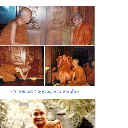
• "กืเลสกับสติ" (หลวงปู่แหวน สุจิณฺโณ)