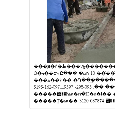
���ԭ�ǹ�ط���ʹԡ������������Ҿ���ҧ��ͧ��������ͧ�
Ѻ�ҹ��ԺѵԸ��� �ӹǹ 10 ��ͧ�
���ѧ��ѷ�� �Դ��͢��������
�ظ���� ��. 095-298- 9597....097-162-5195....
�����͹��Һѭ�ո�Ҥ�á�ا�� ���ͺѭ�� ��оط����� �ظ����
�����Ţ�ѭ�� 3120 087874 ͹�