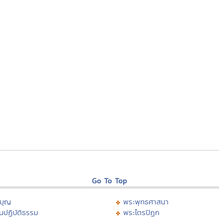
Go To Top
บุญ
พระพุทธศาสนา
นปฏิบัติธรรม
พระไตรปิฏก