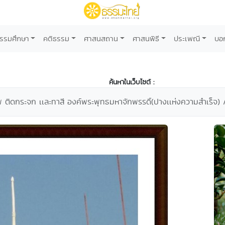
รรมศึกษา
คติธรรม
ศาสนสถาน
ศาสนพิธี
ประเพณี
บอ
ค้นหาในเว็บไซต์ :
พ ติดกระจก เเละทาสี องค์พระพุทธมหาจักพรรดิ์(ปางเเห่งความสำเร็จ) /