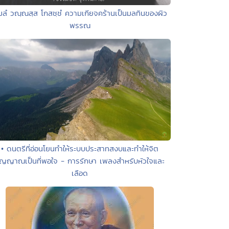
มลํ วณฺณสฺส โกสชฺชํ ความเกียจคร้านเป็นมลทินของผิว
พรรณ
• ดนตรีที่อ่อนโยนทำให้ระบบประสาทสงบและทำให้จิต
ิญญาณเป็นที่พอใจ - การรักษา เพลงสำหรับหัวใจและ
เลือด