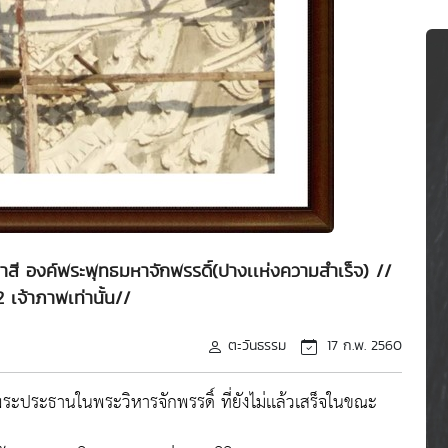
าสี องค์พระพุทธมหาจักพรรดิ์(ปางเเห่งความสำเร็จ) //
 เจ้าภาพเท่านั้น//
ตะวันธรรม
17 ก.พ. 2560
ะประธานในพระวิหารจักพรรดิ์ ที่ยังไม่เเล้วเสร็จในขณะ