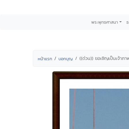
พระพุทธศาสนา
ธ
((ด่วน)) ขอเชิญเป็นเจ้าภา
หน้าแรก
บอกบุญ