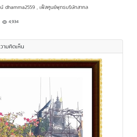
ลน์ dhamma2559 , เฟ็สศูนย์พุทธบริษัทสากล
4,934
วามคิดเห็น