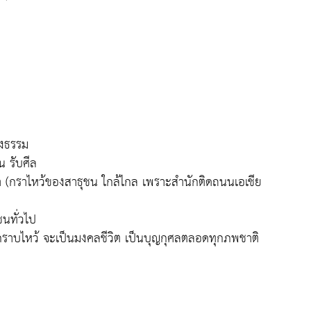
ดงธรรม
น รับศีล
มา (กราไหว้ของสาธุชน ใกล้ไกล เพราะสำนักติดถนนเอเชีย
ชนทั่วไป
ยได้กราบไหว้ จะเป็นมงคลชีวิต เป็นบุญกุศลตลอดทุกภพชาติ