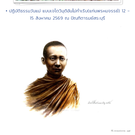
• ปฏิบัติธรรมวันแม่ แบบเจโตวิมุติอันไม่กำเริบ(แก่นพรหมจรรย์) 12 -
15 สิงหาคม 2569 ณ ปัณฑิตารมย์สระบุรี