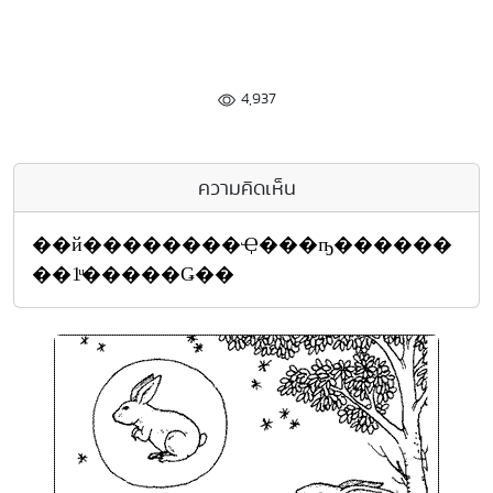
4,937
ความคิดเห็น
��й��������Ҿ���ҧ������
��1ͧ�����Ǥ��