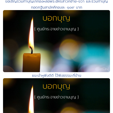
ขอเชิญร่วมทำบุญเททองหล่อพระอัครสาวกซ้าย-ขวา และร่วมทำบุญ
ทอดกฐินสามัคคีกองละ ๑๐๙ บาท
แนะนำหูฟังดีดี ไว้ฟังธรรมะที่บ้าน