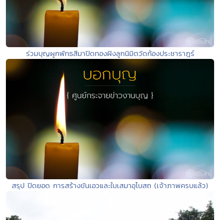
ร่วมบุญผูกพัทธสีมาปิดทองฝังลูกนิมิตวัดก้องประชาราฎร์
สรุป ปิดยอด การสร้างขันเอวและใบเสมาอุโบสถ (เจ้าภาพครบแล้ว)