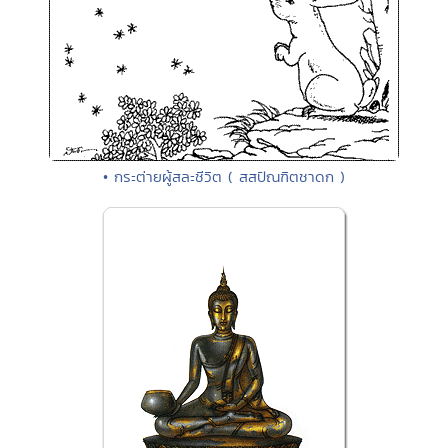
• กระต่ายผู้สละชีวิต ( สสปัณฑิตชาดก )