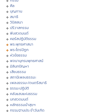
กรรม
ศีล
บุญทาน
สมาธิ
วิปัสสนา
ปริวาสกรรม
ฟังสวดมนต์
คอร์สปฏิบัติธรรม
พระพุทธศาสนา
พระไตรปิฏก
หัวข้อธรรม
พจนานุกรมพุทธศาสน์
มิลินทปัญหา
เสียงธรรม
สถานีเพลงธรรมะ
เพลงธรรมะ/ดนตรีสมาธิ
ธรรมะปฏิบัติ
คลังแสงแห่งธรรม
บทสวดมนต์
หลักธรรมนำสุขฯ
กรรมฐานประจำวันเกิด