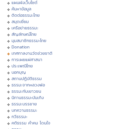
แผนผังเว็บไซต์
ค้นหาข้อมูล
ติดต่อธรรมะไทย
สมุดเยี่ยม
เครือข่ายธรรมะ
สัญลักษณ์ไทย
มุมสมาชิกธรรมะไทย
Donation
เทศกาลงานวัดช่วยชาติ
การเผยแผ่ศาสนา
ประเพณีไทย
บอกบุญ
สถานปฏิบัติธรรม
ธรรมะจากหลวงพ่อ
ธรรมะกับเยาวชน
นิทานธรรมะบันเทิง
ธรรมะบรรยาย
บทความธรรมะ
กวีธรรมะ
คติธรรม คำคม โดนใจ