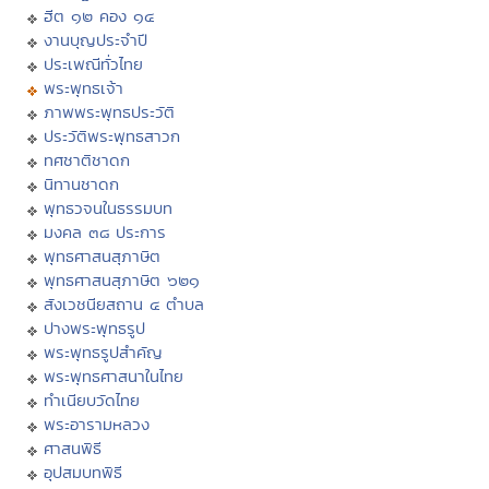
ฮีต ๑๒ คอง ๑๔
งานบุญประจำปี
ประเพณีทั่วไทย
พระพุทธเจ้า
ภาพพระพุทธประวัติ
ประวัติพระพุทธสาวก
ทศชาติชาดก
นิทานชาดก
พุทธวจนในธรรมบท
มงคล ๓๘ ประการ
พุทธศาสนสุภาษิต
พุทธศาสนสุภาษิต ๖๒๑
สังเวชนียสถาน ๔ ตำบล
ปางพระพุทธรูป
พระพุทธรูปสำคัญ
พระพุทธศาสนาในไทย
ทำเนียบวัดไทย
พระอารามหลวง
ศาสนพิธี
อุปสมบทพิธี