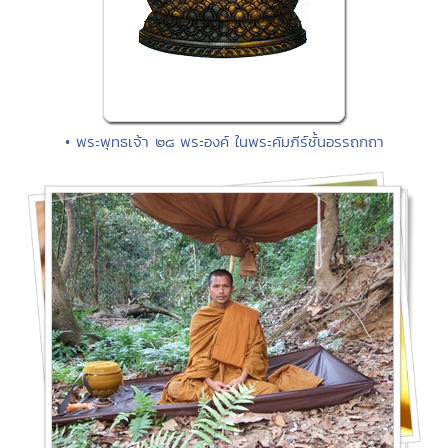
• พระพุทธเจ้า ๒๘ พระองค์ ในพระคัมภีร์ชั้นอรรถกถา