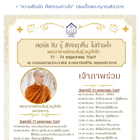
• "ความยึดมั่น คือกรรมทางใจ" (สมเด็จพระญาณสังวรฯ)