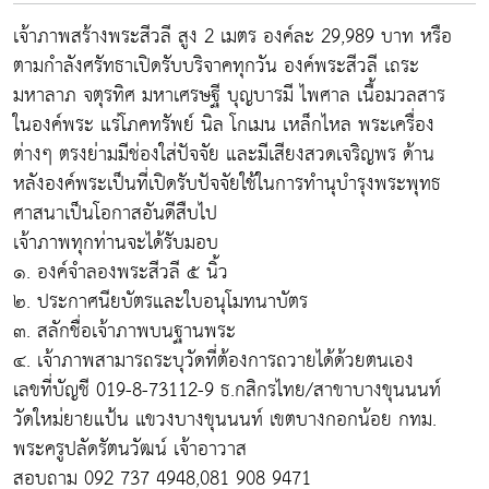
เจ้าภาพสร้างพระสีวลี สูง 2 เมตร องค์ละ 29,989 บาท หรือ
ตามกำลังศรัทธาเปิดรับบริจาคทุกวัน องค์พระสีวลี เถระ
มหาลาภ จตุรทิศ มหาเศรษฐี บุญบารมี ไพศาล เนื้อมวลสาร
ในองค์พระ แร่โภคทรัพย์ นิล โกเมน เหล็กไหล พระเครื่อง
ต่างๆ ตรงย่ามมีช่องใส่ปัจจัย และมีเสียงสวดเจริญพร ด้าน
หลังองค์พระเป็นที่เปิดรับปัจจัยใช้ในการทำนุบำรุงพระพุทธ
ศาสนาเป็นโอกาสอันดีสืบไป
เจ้าภาพทุกท่านจะได้รับมอบ
๑. องค์จำลองพระสีวลี ๕ นิ้ว
๒. ประกาศนียบัตรและใบอนุโมทนาบัตร
๓. สลักชื่อเจ้าภาพบนฐานพระ
๔. เจ้าภาพสามารถระบุวัดที่ต้องการถวายได้ด้วยตนเอง
เลขที่บัญชี 019-8-73112-9 ธ.กสิกรไทย/สาขาบางขุนนนท์
วัดใหม่ยายแป้น แขวงบางขุนนนท์ เขตบางกอกน้อย กทม.
พระครูปลัดรัตนวัฒน์ เจ้าอาวาส
สอบถาม 092 737 4948,081 908 9471