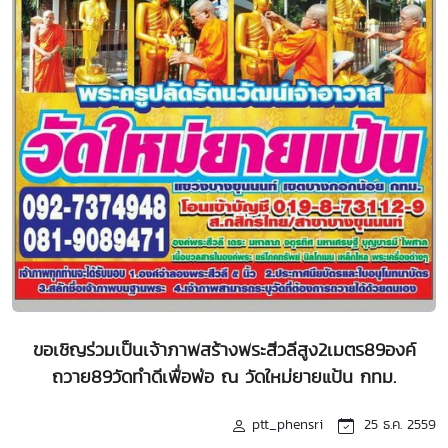
ขอเชิญร่วมเป็นเจ้าภาพสร้างพระสีวลีสูง2เมตร89องค์
ถวาย89วัดทำดีเพื่อพ่อ ณ วัดใหม่ยายแป้น กทม.
ptt_phensri
25 ธ.ค. 2559