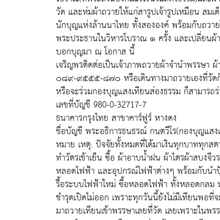
วัด และห่มผ้าถวายให้แก่สารูปเจ้ารูปเหมือน สมเด็
นักบุญแห่งล้านนาไทย ทั้งสององค์ พร้อมกับถวายใ
พระประธานในวิหารโบราณ ๑ ครั้ง และเปลี่ยนผ้าห
บอกบุญมา ณ โอกาส นี้
เจริญพรติดต่อเป็นเจ้าภาพถวายผ้าจำนำพรรษา ผ้
๐๘๙-๙๕๕๕-๘๗๐ หรือเดินทางมาถวายเองที่วัดก็
หรือจะร่วมกองบุญแสงเทียนส่องธรรม ก็สามารถร่ว
เลขที่บัญชี 980-0-32717-7
ธนาคารกรุงไทย สาขาคาร์ฟูร์ หางดง
ชื่อบัญชี พระอธิการธนธรณ์ กนฺตวีโร(กองบุญแสง
หมาย เหตุ: ปัจจัยทั้งหมดที่ได้มาเงินทุกบาททุกส
ทำวัตรเช้าเย็น ซื้อ ผ้าอาบน้ำฝน ผ้าไตรผ้าสบงจี
หลอดไฟฟ้า และอุปกรณ์ไฟฟ้าต่างๆ พร้อมกับนำปัจ
รื้อระบบไฟฟ้าใหม่ ซื้อหลอดไฟฟ้า ทั้งหลอดกลม
ชำรุดเปิดไม่ออก เพราะทุกวันนี้ยังไม่มีเทียนพอท
มาถวายเทียนเข้าพรรษาเลยที่วัด เลยเพราะในพรร