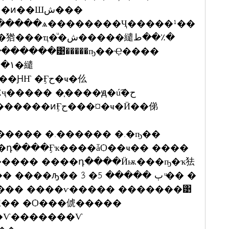
ش�����繾ط��٪�
�������͹�����ҧ��Ҿ����
�����¹�Ҩش�����繾ط��٪ҷ����� �֧����ԭ�ú͡�ح
Ӻح���¤�ҹ�Ӥ��俤
������ �.������ �.�ҧ��
���� ����դ����Ӥѭ���ҧ�ҡ㹤
� 3 �ٻ ����� 5 ͧ�� �
���� ����ѵ����� �������͹
�俿�� �Ѻ���俿�����
�Ѵ�������Ѵ