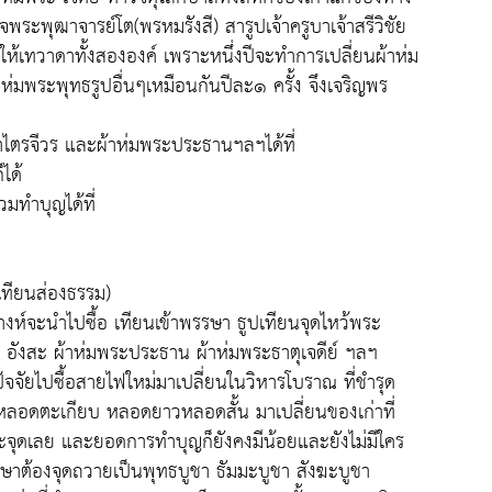
จพระพุฒาจารย์โต(พรหมรังสี) สารูปเจ้าครูบาเจ้าสรีวิชัย
ห้เทวาดาทั้งสององค์ เพราะหนึ่งปีจะทำการเปลี่ยนผ้าห่ม
่มพระพุทธรูปอื่นๆเหมือนกันปีละ๑ ครั้ง จึงเจริญพร
าไตรจีวร และผ้าห่มพระประธานฯลฯได้ที่
ได้
มทำบุญได้ที่
เทียนส่องธรรม)
ตางห์จะนำไปซื้อ เทียนเข้าพรรษา ธูปเทียนจุดไหว้พระ
วร อังสะ ผ้าห่มพระประธาน ผ้าห่มพระธาตุเจดีย์ ฯลฯ
จัยไปซื้อสายไฟใหม่มาเปลี่ยนในวิหารโบราณ ที่ชำรุด
 หลอดตะเกียบ หลอดยาวหลอดสั้น มาเปลี่ยนของเก่าที่
ี่จะจุดเลย และยอดการทำบุญก็ยังคงมีน้อยและยังไม่มีใคร
ษาต้องจุดถวายเป็นพุทธบูชา ธัมมะบูชา สังฆะบูชา