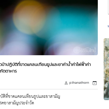
ป่าปฏิบัติที่ขาดแคลนเทียนธูปและยาค่าน้ำค่าไฟฟ้่าค่า
ภัตตาหาร
p.thanathorn
ฏิบัติที่ขาดแคลนเทียนธูปและยาสามัญ
าโรคยาสามัญประจำวัด