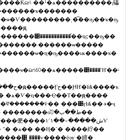
�������ҡ�������
�ѡ�Ѵ���������ͺ�͡��ҧ��ҡ�ҧ
�����ԭ
�����͹�����������֡��ҵç��ҧ��
�������·������ѡ�����
��ҹ�ӹǹ60��ѧ�����͹����ʹҤ��ʵ
� �ѧ�Ѵ�ҵ���Ҿ��Т��ԭ����
�ش�����÷��١˹١Ѵ
ʺ� �ѧ�� ��Ң�˹� ����紵��
���͹ ����ѵ����éѹ �繵�