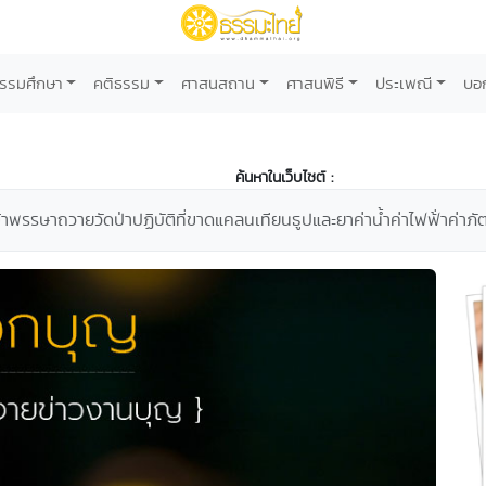
รรมศึกษา
คติธรรม
ศาสนสถาน
ศาสนพิธี
ประเพณี
บอ
ค้นหาในเว็บไซต์ :
เข้าพรรษาถวายวัดป่าปฏิบัติที่ขาดแคลนเทียนธูปและยาค่าน้ำค่าไฟฟ้่าค่าภ