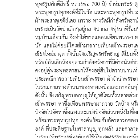
พุทธรูปศักดิ์สิทธิ์ หลวงพ่อ 700 ปี) ผ้าห่มพระธา
พระพุทธรูปทุกองค์ที่มีในวัด และพระพุทธรูปที่ปร
ผ้าพระธาตุเจดีย์เลย เพราะ ทางวัดมีกำลังศรัท
เพราะเป็นวัดป่าเล็กๆอยู่กลางป่ากลางทุ่งนาที่ร้อ
หมู่บ้านเดี่ยวกัน จึงทำให้ขาดแคลนเทียนพรรษา ยารัก
นัก และไม่ค่อยมีใครเข้ามาถวายเทียนเข้าพรรษาเ
เชียงใหม่มาจุด ดั้งนั้นจึงเจริญพรศรัทธาญาติโย
ทรัพย์อันเล็กน้อยๆตามกำลังศรัทธาที่มีค่าอนันต
คงอยู่คู่พระพุทธศาสนาให้คงอยู่สืบไปตราบนานเ
ประเพณีการถวายเทียนเข้าพรรษา ผ้าจำนำพรรษา
โบราณกาลทางล้านนาของทางเหนือและภาคอื่นๆใ
ดังนั้น จึงเจริญพรบอกบุญให้ญาติโยมทั้งหลายล่วงห
เข้าพรรษา หาซื้อเทียนพรรษามาถวาย วัดบ้าง หร
ปัจจัยไปจัดหาซื้อเองและแบ่งปัจจัยส่วนหนึ่งไปซื
พร้อมพระพุทธรูปทุก องค์พร้อมกับอัครสาวกของพ
องค์ ที่ประดิษฐานในศาลาบุญ ทุกหลัง และศาลาห
โบราณ(ที่พระสงฆ์องค์เณรใช้นั่งแสดงธรรม)และผ้าห