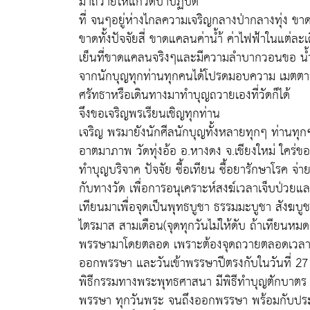
มาถวายให้แก่วัดป่าปฏิบัติ
ที่ จนๆอยู่ห่างไกลความเจริญกลางป่ากลางทุ่ง
ขาดทั้งปัจจัยสี่ ขาดแคลนค่าน้ำ้ ค่าไฟฟ้าในแต่ล
เย็นที่ขาดแคลนจริงๆและมีความลำบากวอนขอ น้
จากนักบุญทุกท่านทุกคนได้โปรดมอบความ เมตตาจ
ศรัทธาหรือเดินทางมาทำบุญถวายเองที่วัดก็ได้
จึงขอเจริญพรเรียนเชิญทุกท่าน
เจริญ พรมายังนักศีลนักบุญทั้งหลายทุกๆ ท่านทุก
อาตมาภาพ วัดทุ่งอ้อ อ.หางดง จ.เชียงใหม่ ใคร่ข
ทำบุญบริจาค ปัจจัย ซื้อเทียน ซื้อยารักษาโรค จ่า
กับทางวัด เพื่อการอนุเคราะห์สงฆ์เวลาเจ็บป่ว
เทียนมาเพื่อจุดเป็นพุทธบูชา ธรรมมะบูชา สังฆบู
ไตรมาส สามเดือน(จุดทุกวันไม่ให้ดับ ถ้าเทียนหมดก
พรรษามาโดยตลอด เพราะต้องจุดถวายตลอดเวลาใ
ออกพรรษา และวันเข้าพรรษาปีตรงกับในวันที่ 27
พิธีกรรมทางพระพุทธศาสนา มีพิธีทำบุญตักบาตร ฟ
พรรษา ทุกวันพระ จนถึงออกพรรษา พร้อมกับปร