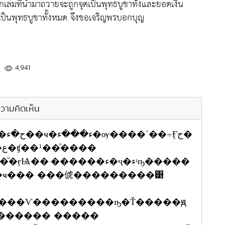
เล่มที่นำมาถวายจะถูกจุดเป็นพุทธบูชาทั้งและยอดเงิน
ยเป็นพุทธบูชาทั้งหมด จึงขอเจริญพรบอกบุญ
4,941
วามคิดเห็น
ح�
�
·������ء�ҷ�ءʵҧ�����
�ҹ��� ���俿���������͹
����Ѵ���������ҧ�Ť�����ԭ
������ �����