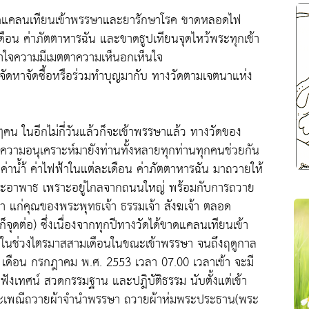
 ขาดแคลนเทียนเข้าพรรษาและยารักษาโรค ขาดหลอดไฟ
ะเดือน ค่าภัตตาหารฉัน และขาดธูปเทียนจุดไหว้พระทุกเช้า
ำใจความมีเมตตาความเห็นอกเห็นใจ
ัดหาจัดซื้อหรือร่วมทำบุญมากับ ทางวัดตามเจตนาแห่ง
ๆคน ในอีกไม่กี่วันแล้วก็จะเข้าพรรษาแล้ว ทางวัดของ
อความอนุเคราะห์มายังท่านทั้งหลายทุกท่านทุกคนช่วยกัน
ยค่าน้ำ้ ค่าไฟฟ้าในแต่ละเดือน ค่าภัตตาหารฉัน มาถวายให้
ยและอาพาธ เพราะอยู่ไกลจากถนนใหญ่ พร้อมกับการถวาย
ชา แก่คุณของพระพุทธเจ้า ธรรมเจ้า สังฆเจ้า ตลอด
็จุดต่อ) ซึ่งเนื่องจากทุกปีทางวัดได้ขาดแคลนเทียนเข้า
นช่วงไตรมาสสามเดือนในขณะเข้าพรรษา จนถึงฤดูกาล
 เดือน กรกฎาคม พ.ศ. 2553 เวลา 07.00 เวลาเช้า จะมี
ังเทศน์ สวดกรรมฐาน และปฎิบัติธรรม นับตั้งแต่เข้า
ะเพณีถวายผ้าจำนำพรรษา ถวายผ้าห่มพระประธาน(พระ