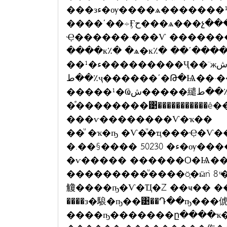
���зء�ѹ����ѧ�������¹�ͷ��Шش���
����ʹ��÷Ӻح���ѧ���չ�������ѧ��������Ҷ�����¹��
Ҿ������·���Ѵ �������㹾���ҵ�ͧ�
����к٪� �ѧ�к٪� ��ʹ���
��¹�ء���������Ҷ��¨ж١�ش�繾
ط��٪ҷ������ʹ�Թ�Ѩ��·���ԨҤ �Ӻح�ҹ�仫
�ͤ��������͹�����������ê�������ͷ
���ѵ��������Ѵ�ҡ��
��ͧ �ҡ�ҧ �Ѵ�ͧ�ҵ���Ҿ�Ѵ
�.��§���� 50230 �ء�ѹ����դ����Ӻҡ����ǡѺ��ҹ�� ����
�ѵ����� ������Ѻ�Ѩ��
���������ͧ����ö֧�ӹǹ 8 ͧ�� ����ԡ�
觼����ҧ�Ѵ�Ҵ�Ź ��ҹ�� 
����з�駺�ҧ��͹��Դ��ҧ��
����ҧ�������ը����ҡ