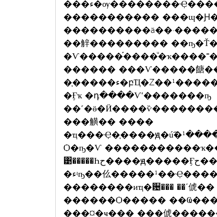
���ء�ѹ��������Ҿ�������Ǩӹǹ ��¹�ѧ����������¡礧
����������� ���ɰ�Ԩ
����������ä��·�����
��觪��������� ��ҧ�Ť
�Ѵ�����֡����ͧ�ҡ����˭��
������ ���Ѵ�����餹�
�֧�����ء�բҴ�Ź��¹�����������ѡ�ҵ�ҧ����ѭ����ҡ�
�Ӻҡ �դ����Ѵʹ�������ҧ
��˹�ӫ�Ӥ����ѷ���������
���觵�� ����
�ҵ���Ҿ�֧����ԭ�ú͡�ح������¹�ԭ�����Ӻح��ԨҤ�Ѩ����ҡ
Ѻ�ҧ�Ѵ �����������ҡ�
͹�����Һح����ԭ�����Ӻح���ਵ�������ѷ�� ���͹ӻѨ��·ء�ҷ
�ءʵҧ��仫�����¹��Ҿ���� ��������оط��ٻ�ءͧ��
��������иҵ�਴��� ��ʹ俿�� ���俷���
������Ѻ����� ��Ҩ��� 
���¤�ҹ��� ���俿������