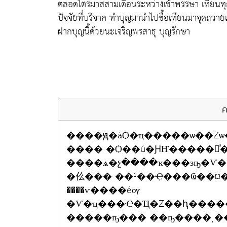
ตลอดไตรมาสสามเดือนระหว่างเข้าพรรษา เทียนทุก
ปัจจัยที่บริจาค ทำบุญมานำไปซื้อเทียนมาจุดถวา
ฝากบุญนี้ด้วยนะเจริญพรสาธุ บุญรักษา
ค
����ԭ�áѺ�ҵ�����ѡ��Źѡ�ح�ء��ҹ�ء���ء�ѹ����ʹ��÷Ӻ
���� �Ѻ��ú�ԨҤ�����㹡ͧ�ع�ʧ��¹��ͧ���
����ѧ�չ����ҡ���зҧ�Ѵ��ͧ�ӻѨ��
�仫��� ��¹��Ҿ���Ҩ��¤
����ѵ����éѹ
�Ѵ�ҵ���Ҿ�Ҵ�Ź��ԧ���
�����ҧ��� ��ҧ����ͺ�