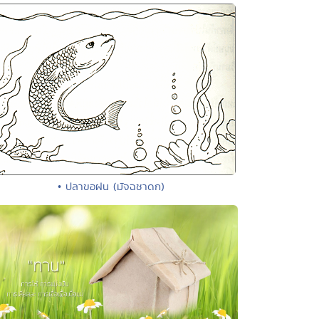
• ปลาขอฝน (มัจฉชาดก)