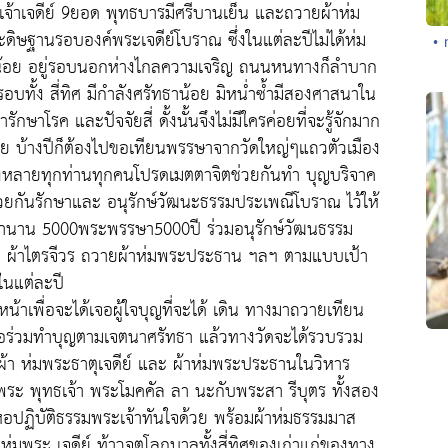
ตุเจ้าเจดีย์ 9ยอด พุทธบารมีศรีบานเย็น และถวายผ้าห่ม
ะดิษฐานรอบองค์พระเจดีย์โบราณ ซึ่งในแต่ละปีไม่ได้ห่ม
• 
ธาน้อย อยู่รอบนอกห่างไกลความเจริญ ถนนหนทางก็ลำบาก
มรอบทั้ง สี่ทิศ มีกำลังศรัทธาน้อย มิหน่ำซ้ำมีสองศาสนาใน
ษาโรค และปัจจัยสี่ ดั้งนั้นจึงไม่มีใครค่อยที่จะรู้จักมาก
ลย บ้างปีก็ต้องไปขอเทียนพรรษาจากวัดใหญ่ๆแถวตัวเมือง
มทั้งหลายทุกท่านทุกคนโปรดเมตตาจิตช่วยกันทำ บุญบริจาค
์ช่วยกันรักษาและ อนุรักษ์วัฒนะธรรมประเพณีโบราณ ไว้ให้
ท่านาน 5000พระพรรษา5000ปี ร่วมอนุรักษ์วัฒนธรรม
 ผ้าไตรจีวร ถวายผ้าห่มพระประธาน ฯลฯ ตามแบบเป้า
นแต่ละปี
น้าเพื่อจะได้เจอผู้ใจบุญที่จะได้ เดิน ทางมาถวายเทียน
ือร่วมทำบุญตามเจตนาศรัทธา แล้วทางวัดจะได้รวบรวม
้อผ้า ห่มพระธาตุเจดีย์ และ ผ้าห่มพระประธานในวิหาร
ระ พุทธเจ้า พระโมคคัล ลา นะกับพระสา รีบุตร ทั้งสอง
อปฏิบัติธรรมพระเจ้าทันใจด้วย พร้อมผ้าห่มธรรมมาส
่มพระ เจดีย์ ท้าวจตุโลกบาลทั้งสี่ทิศของเก่าแก่ของทาง