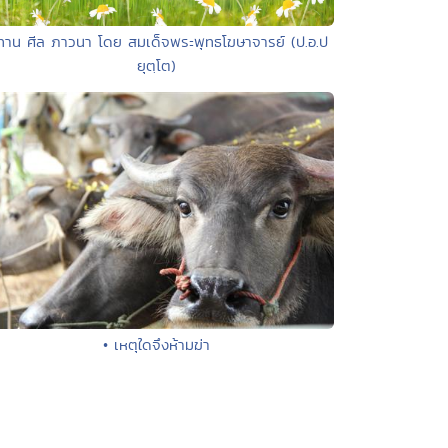
ทาน ศีล ภาวนา โดย สมเด็จพระพุทธโฆษาจารย์ (ป.อ.ป
ยุตฺโต)
• เหตุใดจึงห้ามฆ่า