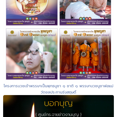
โครงการบวชเข้าพรรษาเป็นพุทธบูชา ๑ ชาติ ๑ พรรษาบวชบูชาพ่อแม่
วัดชลประทานรังสฤษดิ์