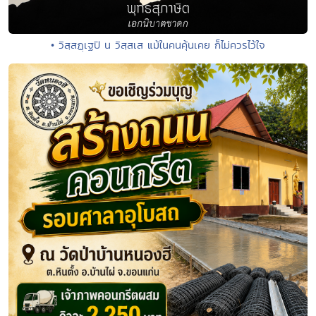
• วิสฺสฏฺเฐปิ น วิสฺสเส แม้ในคนคุ้นเคย ก็ไม่ควรไว้ใจ