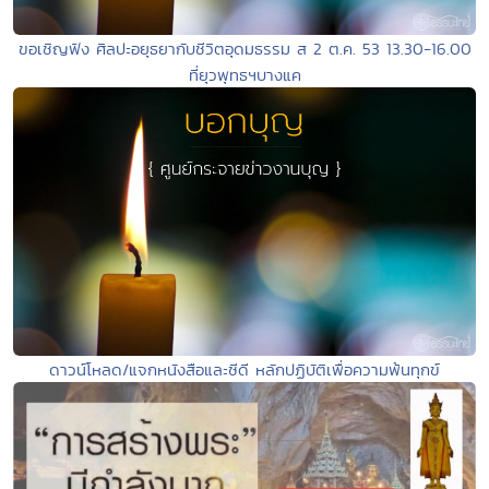
ขอเชิญฟัง ศิลปะอยุธยากับชีวิตอุดมธรรม ส 2 ต.ค. 53 13.30-16.00
ที่ยุวพุทธฯบางแค
ดาวน์โหลด/แจกหนังสือและซีดี หลักปฏิบัติเพื่อความพ้นทุกข์