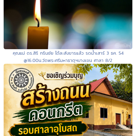
คุณแม่ ดร.สิริ กรินชัย ได้ละสังขารแล้ว รดน้ำเสาร์ 3 ธค. 54
@16.00น.วัดพระศรีมหาธาตุฯบางเขน ศาลา 8/2