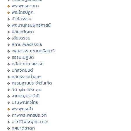
พระพุทธศาสนา
พระไตรปิฏก
หัวข้อธรรม
พจนานุกรมพุทธศาสน์
มิลินทปัญหา
เสียงธรรม
สถานีเพลงธรรมะ
เพลงธรรมะ/ดนตรีสมาธิ
ธรรมะปฏิบัติ
คลังแสงแห่งธรรม
บทสวดมนต์
หลักธรรมนำสุขฯ
กรรมฐานประจำวันเกิด
ฮีต ๑๒ คอง ๑๔
งานบุญประจำปี
ประเพณีทั่วไทย
พระพุทธเจ้า
ภาพพระพุทธประวัติ
ประวัติพระพุทธสาวก
ทศชาติชาดก