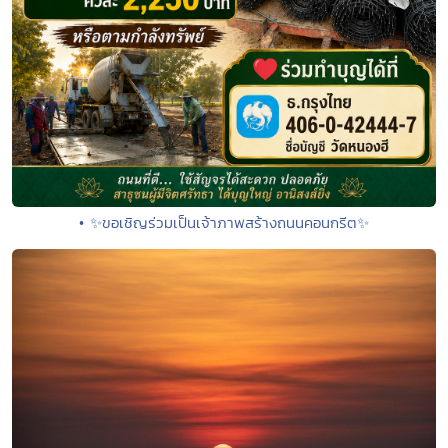
• ✨ขอเชิญร่วมเป็นเจ้าภาพสร้างถนนคอนกรีต✨