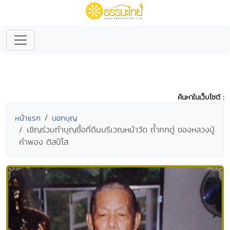
ค้นหาในเว็บไซต์ :
หน้าแรก
บอกบุญ
เชิญร่วมทำบุญซื้อที่ดินบริเวณหน้าวัด ถ้ำกกดู่ ของหลวงปู่
คำพอง ติสป์โส