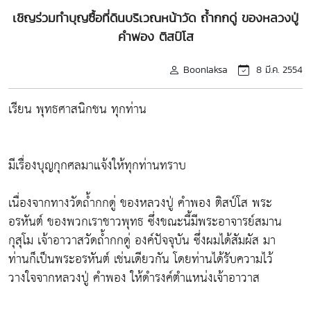
เชิญร่วมทำบุญซื้อที่ดินบริเวณหน้าวัด ถ้ำกกดู่ ของหลวงปู่
คำพอง ติสป์โส
Boonlaksa
8 มี.ค. 2554
เรียน พุทธศาสนิกชน ทุกท่าน
มีเรื่องบุญกุกศลมาแจ้งให้ทุกท่านทราบ
เนื่องจากทางวัดถ้ำกกดู่ ของหลวงปู่ คำพอง ติสป์โส พระ
อรหันต์ ของพวกเราชาวพุทธ ซึ่งขณะนี้มีพระอาจารย์สมาน
กุสุโม เจ้าอาวาสวัดถ้ำกกดู่ องค์ปัจจุบัน ซึ่งผมได้สัมผัส มา
ท่านก็เป็นพระอรหันต์ เช่นเดียวกัน โดยท่านได้รับความไว้
วางใจจากหลวงปู่ คำพอง ให้ดำรงค์ตำแหน่งเจ้าอาวาส