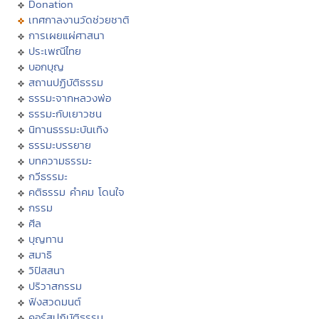
Donation
เทศกาลงานวัดช่วยชาติ
การเผยแผ่ศาสนา
ประเพณีไทย
บอกบุญ
สถานปฏิบัติธรรม
ธรรมะจากหลวงพ่อ
ธรรมะกับเยาวชน
นิทานธรรมะบันเทิง
ธรรมะบรรยาย
บทความธรรมะ
กวีธรรมะ
คติธรรม คำคม โดนใจ
กรรม
ศีล
บุญทาน
สมาธิ
วิปัสสนา
ปริวาสกรรม
ฟังสวดมนต์
คอร์สปฏิบัติธรรม