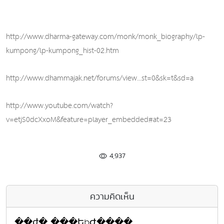
http://www.dharma-gateway.com/monk/monk_biography/lp-
kumpong/lp-kumpong_hist-02.htm
http://www.dhammajak.net/forums/view...st=0&sk=t&sd=a
http://www.youtube.com/watch?
v=etjS0dcXxoM&feature=player_embedded#at=23
4,937
ความคิดเห็น
��ժ� ���ԵþԺ����