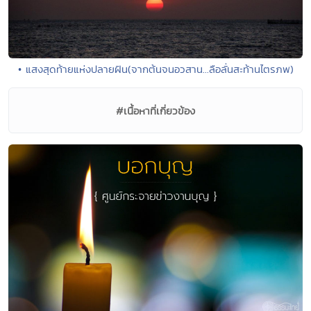
• แสงสุดท้ายแห่งปลายฝัน(จากต้นจนอวสาน...ลือลั่นสะท้านไตรภพ)
#เนื้อหาที่เกี่ยวข้อง