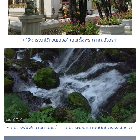
• "พิจารณาไว้ก่อนเสมอ" (สมเด็จพระญาณสังวรฯ)
• ดนตรีฟื้นฟูความเหนื่อยล้า - ดนตรีผ่อนคลายกับดนตรีธรรมชาติ!