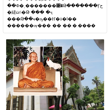
��Ф�ͺ�������͹�Թ�������Ӻح
�繨ӹǹ�Թ ��� �ҷ
���Թ��ҹ�ҧ��Ҥ�á�ا��
������ѹ��� �� ��.�.����