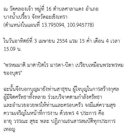
ณ วัดคลองเจ้า หมู่ที่ 16 ตำบลศาลาแดง อำเภอ
บางน้ำเปรี้ยว จังหวัดฉะเชิงเทรา
(ตำแหน่งในแผนที่ 13.795094, 100.945778)
ในวันอาทิตย์ที่ 3 เมษายน 2554 แรม 15 ค่ำ เดือน 4 เวลา
15.09 น.
"พรหมมาติ มาตาปิตโร มารดา-บิดา เปรียบเหมือนพระพรหม
ของบุตร"
ฉะนั้นจึงบอกบุญมายังท่านสาธุชน ผู้ใจบุญในการสร้างกุศล
ผู้มีจิตศรัทธาทั้งหลาย ร่วมบริจาคตามกำลังศรัทธา
และอำนวยอวยพรให้ท่านและครอบครัว จงมีแต่ความสุข
ความเจริญในหน้าที่การงาน ด้วยพร 4 ประการ คือ
อายุ วรรณะ สุขะ พละ ปฎิภาณธนสารสมบัติทุกประการ
เทอญ