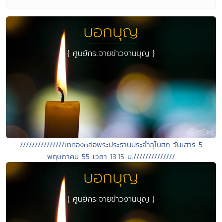
///////////////เททองหล่อพระประธานประจำอุโบสถ วันเสาร์ 5
พฤษภาคม 55 เวลา 13.15 น.//////////////