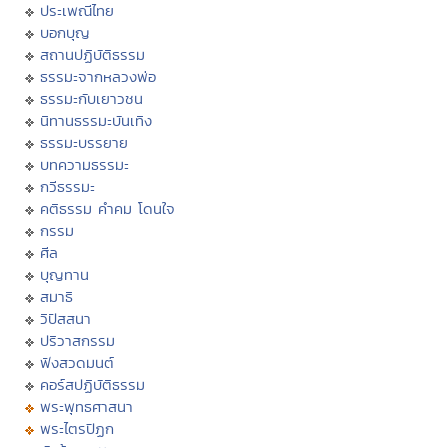
ประเพณีไทย
บอกบุญ
สถานปฏิบัติธรรม
ธรรมะจากหลวงพ่อ
ธรรมะกับเยาวชน
นิทานธรรมะบันเทิง
ธรรมะบรรยาย
บทความธรรมะ
กวีธรรมะ
คติธรรม คำคม โดนใจ
กรรม
ศีล
บุญทาน
สมาธิ
วิปัสสนา
ปริวาสกรรม
ฟังสวดมนต์
คอร์สปฏิบัติธรรม
พระพุทธศาสนา
พระไตรปิฏก