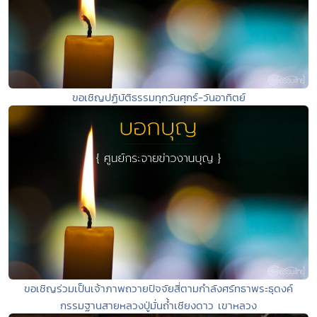
ขอเชิญปฏิบัติธรรมทุกวันศุกร์-วันอาทิตย์
ขอเชิญร่วมเป็นเจ้าภาพถวายปัจจัยสี่ตามกำลังศรัทธาพระธุดงค์
กรรมฐานสายหลวงปู่มั่นถ้ำเชียงดาว เขาหลวง