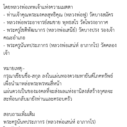
โดยหลวงพ่อเทพเจ้าแห่งความเมตตา
- ท่านเจ้าคุณพระมงคลสุทธิคุณ (หลวงพ่อฟู) วัดบางสมัคร
- หลวงพ่อพระอาจารย์สมชาย พุทธสโร วัดโพรงอากาศ
- พระครูโชติพัฒนากร (หลวงพ่อเสนีย์) วัดบางปรง รองเจ้า
คณะอำเภอ
- พระครูนันทประภากร (หลวงพ่อเสน่ห์ อาภากโร) วัดคลอง
เจ้า
หมายเหตุ:-
กรุณาเขียนชื่อ-สกุล ลงในแผ่นทองดวงมหายันต์โภคทรัพย์
เพื่อนำมาหล่อพระพรหมสี่หน้า
แผ่นดวงเป็นของมงคลที่จะส่งผลแห่งอานิสงส์สร้างกุศลจะ
สะท้อนกลับมายังท่านและครอบครัว
สอบถามเพิ่มเติม
พระครูนันทประภากร (หลวงพ่อเสน่ห์ อาภากโร)