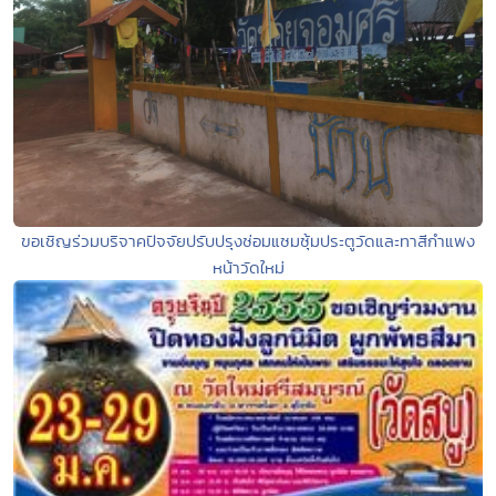
ขอเชิญร่วมบริจาคปัจจัยปรับปรุงซ่อมแซมซุ้มประตูวัดและทาสีกำแพง
หน้าวัดใหม่