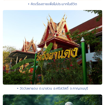
• คิดเรื่องตายเพื่อไม่ประมาทในชีวิต
• วัดวังผาแดง ต.นาสวน อ.ศรีสวัสดิ์ จ.กาญจนบุรี