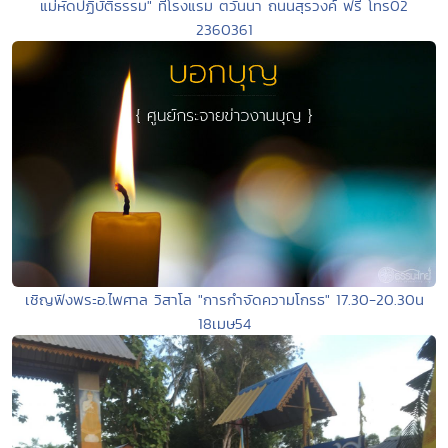
แม่หัดปฏิบัติธรรม" ที่โรงแรม ตวันนา ถนนสุรวงค์ ฟรี โทร02
2360361
เชิญฟังพระอ.ไพศาล วิสาโล "การกำจัดความโกรธ" 17.30-20.30น
18เมษ54