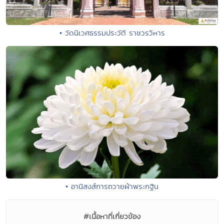
• วัดนิเวศธรรมประวัติ ราชวรวิหาร
• อานิสงส์การถวายผ้าพระกฐิน
#เนื้อหาที่เกี่ยวข้อง