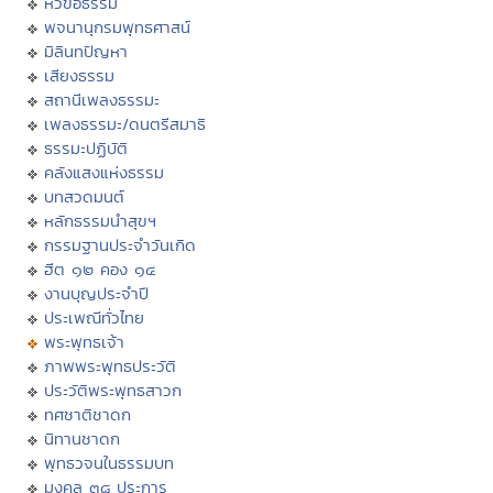
หัวข้อธรรม
พจนานุกรมพุทธศาสน์
มิลินทปัญหา
เสียงธรรม
สถานีเพลงธรรมะ
เพลงธรรมะ/ดนตรีสมาธิ
ธรรมะปฏิบัติ
คลังแสงแห่งธรรม
บทสวดมนต์
หลักธรรมนำสุขฯ
กรรมฐานประจำวันเกิด
ฮีต ๑๒ คอง ๑๔
งานบุญประจำปี
ประเพณีทั่วไทย
พระพุทธเจ้า
ภาพพระพุทธประวัติ
ประวัติพระพุทธสาวก
ทศชาติชาดก
นิทานชาดก
พุทธวจนในธรรมบท
มงคล ๓๘ ประการ