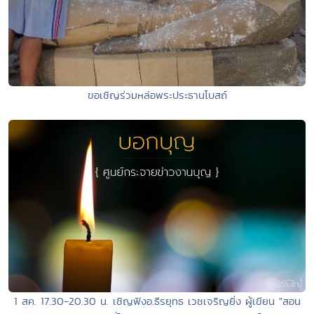
ขอเชิญร่วมหล่อพระประธานโบสถ์
1 สค. 17.30-20.30 น. เชิญฟังอ.ธีรยุทธ เวชเจริญยิ่ง ผู้เขียน "สอน