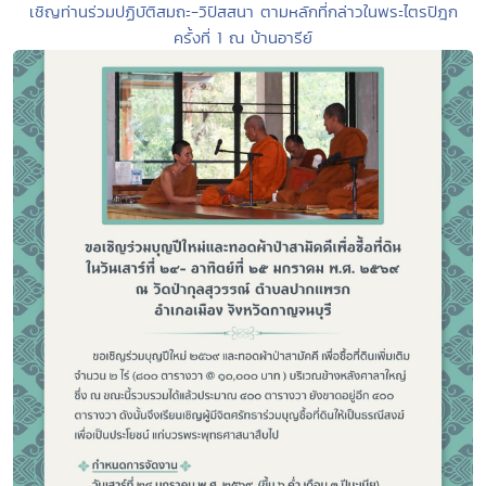
เชิญท่านร่วมปฏิบัติสมถะ-วิปัสสนา ตามหลักที่กล่าวในพระไตรปิฎก
ครั้งที่ 1 ณ บ้านอารีย์