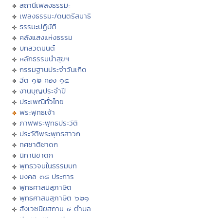
สถานีเพลงธรรมะ
เพลงธรรมะ/ดนตรีสมาธิ
ธรรมะปฏิบัติ
คลังแสงแห่งธรรม
บทสวดมนต์
หลักธรรมนำสุขฯ
กรรมฐานประจำวันเกิด
ฮีต ๑๒ คอง ๑๔
งานบุญประจำปี
ประเพณีทั่วไทย
พระพุทธเจ้า
ภาพพระพุทธประวัติ
ประวัติพระพุทธสาวก
ทศชาติชาดก
นิทานชาดก
พุทธวจนในธรรมบท
มงคล ๓๘ ประการ
พุทธศาสนสุภาษิต
พุทธศาสนสุภาษิต ๖๒๑
สังเวชนียสถาน ๔ ตำบล