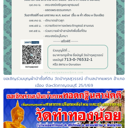
ขอเชิญร่วมบุญผ้าป่าซื้อที่ดิน วัดป่ากุลสุวรรณ์ ตำบลปากแพรก อ้าเภอ
เมือง จังหวัดกาญจนบุรี 25/1/69