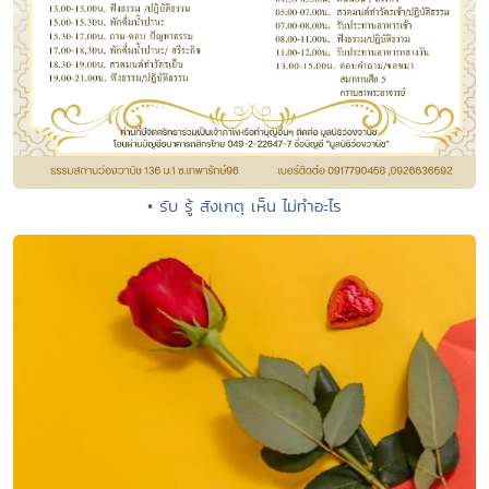
• รับ รู้ สังเกตุ เห็น ไม่ทำอะไร