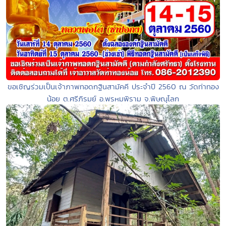
ขอเชิญร่วมเป็นเจ้าภาพทอดกฐินสามัคคี ประจำปี 2560 ณ วัดท่าทอง
น้อย ต.ศรีภิรมย์ อ.พรหมพิราม จ.พิษณุโลก