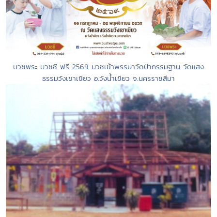
บวชพระ บวชชี ฟรี 2569 บวชเข้าพรรษาวัดป่ากรรมฐาน วัดแสง
ธรรมวังเขาเขียว อ.วังน้ำเขียว จ.นครราชสีมา