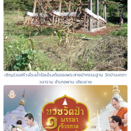
เชิญร่วมสร้างโรงน้ำร้อนโรงต้มของพระสายป่ากรรมฐาน วัดป่าเมตตา
วนาราม อำเภอพาน เชียงราย