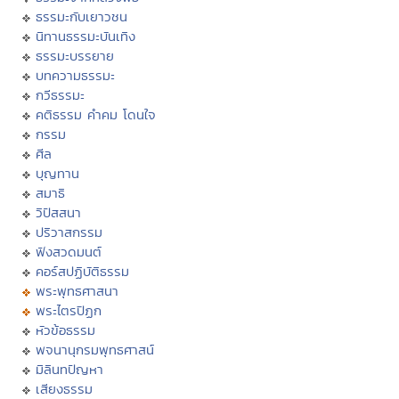
ธรรมะกับเยาวชน
นิทานธรรมะบันเทิง
ธรรมะบรรยาย
บทความธรรมะ
กวีธรรมะ
คติธรรม คำคม โดนใจ
กรรม
ศีล
บุญทาน
สมาธิ
วิปัสสนา
ปริวาสกรรม
ฟังสวดมนต์
คอร์สปฏิบัติธรรม
พระพุทธศาสนา
พระไตรปิฏก
หัวข้อธรรม
พจนานุกรมพุทธศาสน์
มิลินทปัญหา
เสียงธรรม