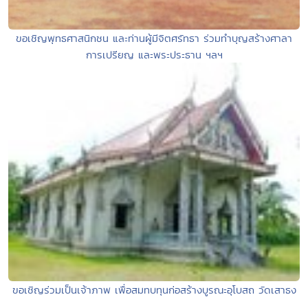
ขอเชิญพุทธศาสนิกชน และท่านผู้มีจิตศรัทธา ร่วมทำบุญสร้างศาลา
การเปรียญ และพระประธาน ฯลฯ
ขอเชิญร่วมเป็นเจ้าภาพ เพื่อสมทบทุนก่อสร้างบูรณะอุโบสถ วัดเสาธง