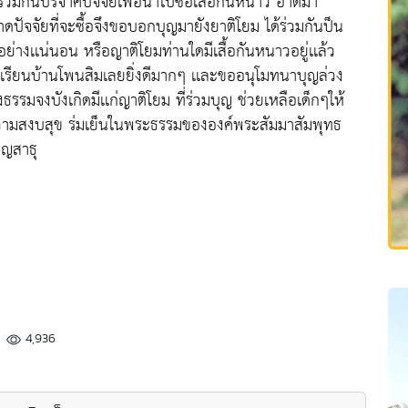
่วมกันบริจาคปัจจัยเพื่อนำไปซื้อเสื้อกันหนาว อาตมา
ขาดปัจจัยที่จะซื้อจึงขอบอกบุญมายังยาติโยม ได้ร่วมกันป็น
ย่างเเน่นอน หรือญาติโยมท่านใดมีเสื้อกันหนาวอยู่เเล้ว
ี่รงเรียนบ้านโพนสิมเลยยิ่งดีมากๆ เเละขออนุโมทนาบุญล่วง
รมจงบังเกิดมีเเก่ญาติโยม ที่ร่วมบุญ ช่วยเหลือเด็กๆให้
่ความสงบสุข ร่มเย็นในพระธรรมขององค์พระสัมมาสัมพุทธ
อญสาธุ
4,936