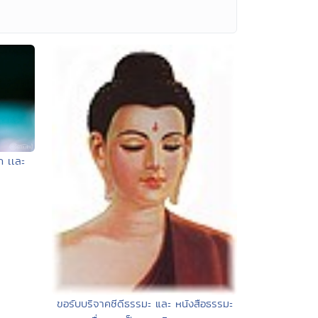
ถ เเละ
ขอรับบริจาคซีดีธรรมะ และ หนังสือธรรมะ