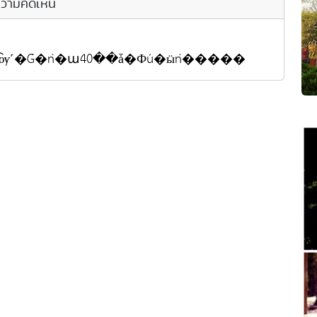
วามคิดเห็น
ѹ˹�Ǵ�ǹ�ա40��ǡ�Фú�ӹǹ�����