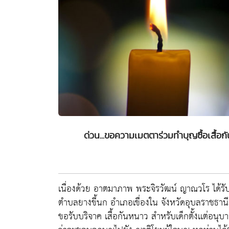
ด่วน...ขอความเมตตาร่วมทำบุญซื้อเสื้อ
เนื่องด้วย อาตมาภาพ พระจิรวัฒน์ ญาณวโร ได้รั
ตำบลยางขี้นก อำเภอเขื่องใน จังหวัดอุบลราชธา
ขอรับบริจาค เสื้อกันหนาว สำหรับเด็กตั้งเเต่อน