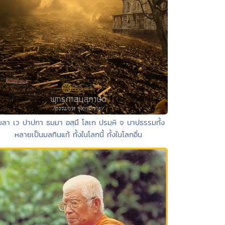
มลา เว ปาปกา ธมฺมา อสฺมึ โลเก ปรมฺหิ จ บาปธรรมทั้ง
หลายเป็นมลทินแท้ ทั้งในโลกนี้ ทั้งในโลกอื่น