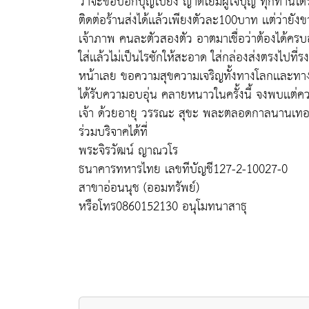
ว่าจะขอบอกบุญไปยัง ญาติโยมผู้ใจบุญ ทุกท่านได้ร
ติดต่อร้านส่งได้เเล้วเพียงตัวละ100บาท เเต่ว่ายัง
เจ้าภาพ คนละตัวสองตัว อาตมาเชื่อว่าต้องได้ครบอ
ใส่เเล้วไม่เป็นไรซักให้สะอาด ใส่กล่องส่งตรงไปท
หน้าเลย ขอความสุขความเจริญทั้งทางโลกเเละทางธร
ได้รับความอบอุ่น คลายหนาวในครั้งนี้ จงพบเเต
เจ้า ด้วยอายุ วรรณะ สุขะ พละตลอดกาลนานเท
ร่วมบริจาคได้ที่
พระจิรวัฒน์ ญาณวโร
ธนาคารทหารไทย เลขทีบัญชี127-2-10027-0
สาขาอ่อนนุช (ออมทรัพย์)
หรือโทร0860152130 อนุโมทนาสาธุ