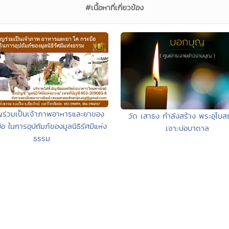
#เนื้อหาที่เกี่ยวข้อง
ญร่วมเป็นเจ้าภาพอาหารและยาของ
วัด เสาธง กำลังสร้าง พระอุโบส
ือ ในการอุปถัมภ์ของมูลนิธิรัศมีแห่ง
เจาะบ่อบาดาล
ธรรม