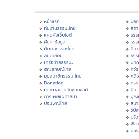
หน้าแรก
บอก
ทีมงานธรรมะไทย
สถา
แผนผังเว็บไซต์
ธรร
ค้นหาข้อมูล
ธรร
ติดต่อธรรมะไทย
นิทา
สมุดเยี่ยม
ธรร
เครือข่ายธรรมะ
บทค
สัญลักษณ์ไทย
กวี
มุมสมาชิกธรรมะไทย
คติ
Donation
กรร
เทศกาลงานวัดช่วยชาติ
ศีล
การเผยแผ่ศาสนา
บุญ
ประเพณีไทย
สมาธ
วิปั
ปริ
ฟัง
คอร์