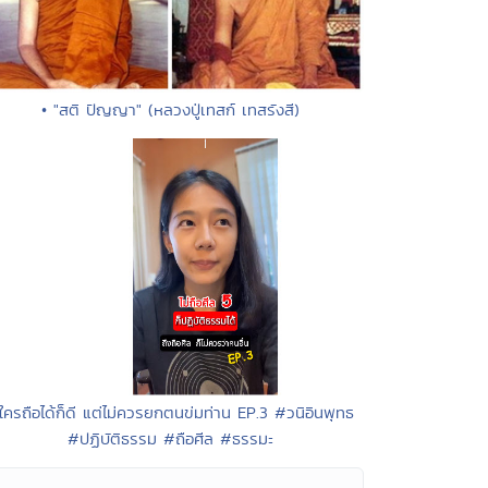
• "สติ ปัญญา" (หลวงปู่เทสก์ เทสรังสี)
 ใครถือได้ก็ดี แต่ไม่ควรยกตนข่มท่าน EP.3 #วนิอินพุทธ
#ปฏิบัติธรรม #ถือศีล #ธรรมะ