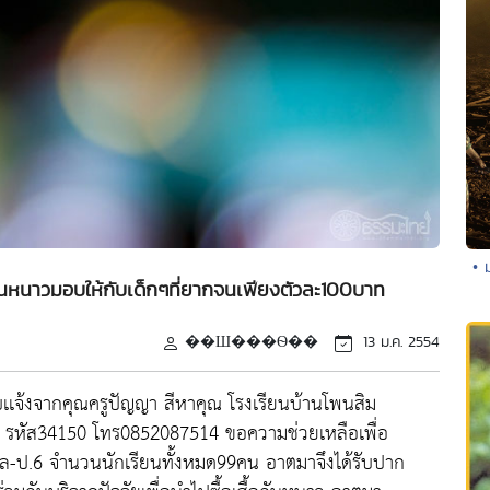
• 
กันหนาวมอบให้กับเด็กๆที่ยากจนเพียงตัวละ100บาท
��Ш���Ѳ��
13 ม.ค. 2554
บเเจ้งจากคุณครูปัญญา สีหาคุณ โรงเรียนบ้านโพนสิม
นี รหัส34150 โทร0852087514 ขอความช่วยเหลือเพื่อ
ุบาล-ป.6 จำนวนนักเรียนทั้งหมด99คน อาตมาจึงได้รับปาก