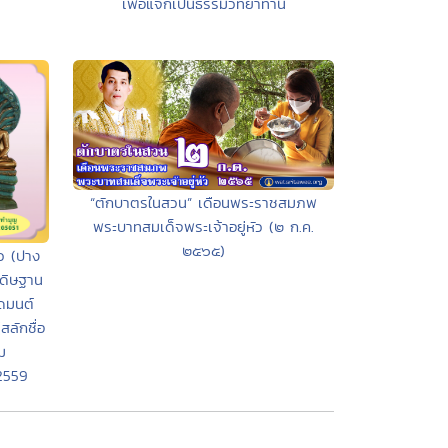
เพื่อแจกเป็นธรรมวิทยาทาน
“ตักบาตรในสวน” เดือนพระราชสมภพ
พระบาทสมเด็จพระเจ้าอยู่หัว (๒ ก.ค.
๒๕๖๕)
ว (ปาง
ะดิษฐาน
ดมนต์
สลักชื่อ
ม
2559