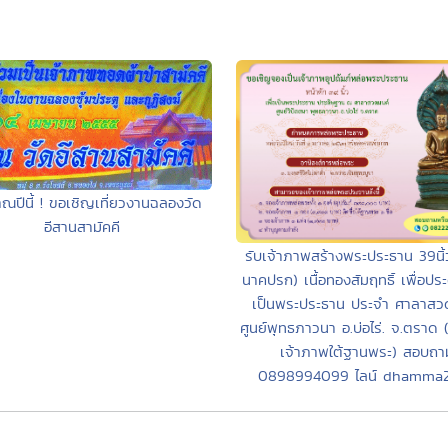
ณปีนี้ ! ขอเชิญเที่ยวงานฉลองวัด
อีสานสามัคคี
รับเจ้าภาพสร้างพระประธาน 39นิ้
นาคปรก) เนื้อทองสัมฤทธิ์ เพื่อปร
เป็นพระประธาน ประจำ ศาลาสว
ศูนย์พุทธภาวนา อ.บ่อไร่. จ.ตราด (
เจ้าภาพใต้ฐานพระ) สอบถา
0898994099 ไลน์ dhamma