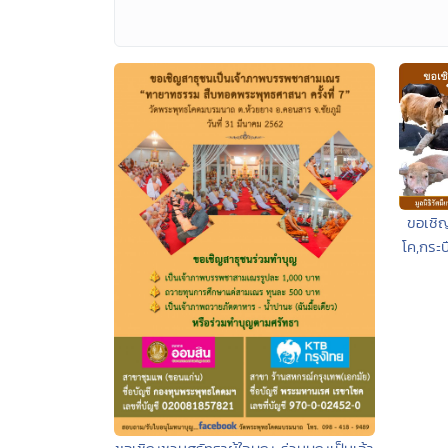
ขอเชิ
โค,กระบ