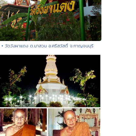
• วัดวังผาแดง ต.นาสวน อ.ศรีสวัสดิ์ จ.กาญจนบุรี