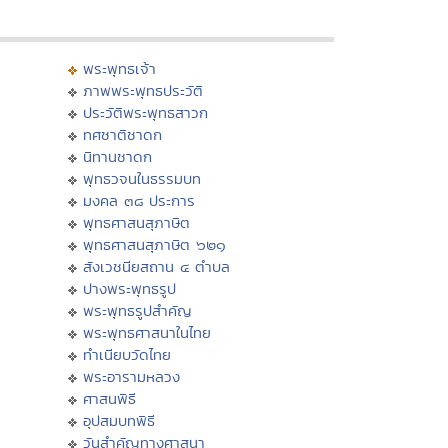
พระพุทธเจ้า
ภาพพระพุทธประวัติ
ประวัติพระพุทธสาวก
ทศชาติชาดก
นิทานชาดก
พุทธวจนในธรรมบท
มงคล ๓๘ ประการ
พุทธศาสนสุภาษิต
พุทธศาสนสุภาษิต ๖๒๑
สังเวชนียสถาน ๔ ตำบล
ปางพระพุทธรูป
พระพุทธรูปสำคัญ
พระพุทธศาสนาในไทย
ทำเนียบวัดไทย
พระอารามหลวง
ศาสนพิธี
อุปสมบทพิธี
วันสำคัญทางศาสนา