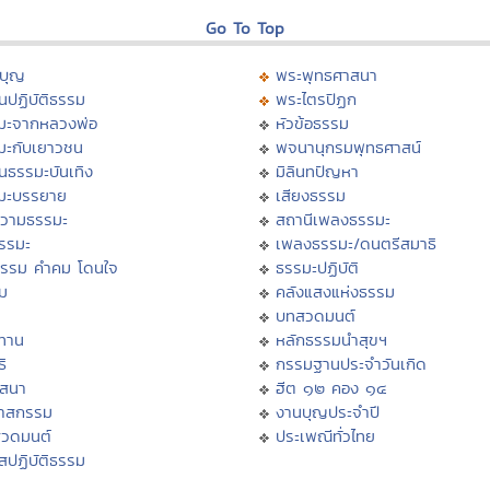
Go To Top
บุญ
พระพุทธศาสนา
นปฏิบัติธรรม
พระไตรปิฏก
มะจากหลวงพ่อ
หัวข้อธรรม
มะกับเยาวชน
พจนานุกรมพุทธศาสน์
นธรรมะบันเทิง
มิลินทปัญหา
มะบรรยาย
เสียงธรรม
วามธรรมะ
สถานีเพลงธรรมะ
ธรรมะ
เพลงธรรมะ/ดนตรีสมาธิ
ธรรม คำคม โดนใจ
ธรรมะปฏิบัติ
ม
คลังแสงแห่งธรรม
บทสวดมนต์
ทาน
หลักธรรมนำสุขฯ
ิ
กรรมฐานประจำวันเกิด
สสนา
ฮีต ๑๒ คอง ๑๔
วาสกรรม
งานบุญประจำปี
สวดมนต์
ประเพณีทั่วไทย
สปฏิบัติธรรม