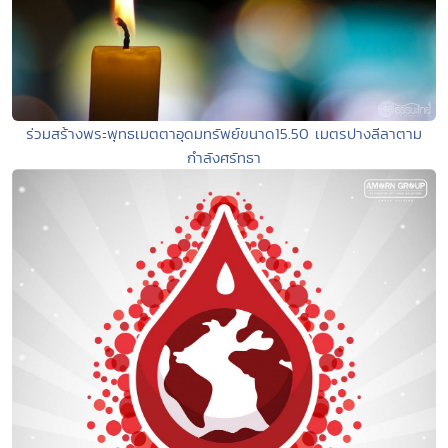
ร่วมสร้างพระพุทธเมตตาอุดมทรัพย์ขนาด15.50 เมตรปางลีลาตาม
กำลังศรัทธา