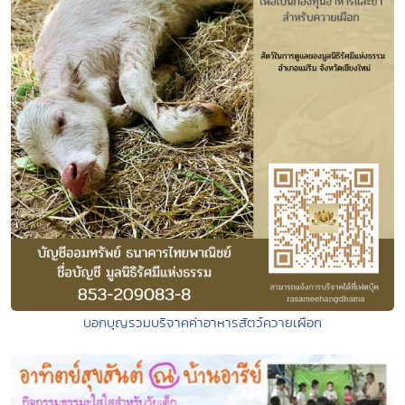
บอกบุญรวมบริจาคค่าอาหารสัตว์ควายเผือก