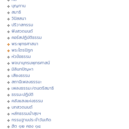
บุญทาน
สมาธิ
วิปัสสนา
ปริวาสกรรม
ฟังสวดมนต์
คอร์สปฏิบัติธรรม
พระพุทธศาสนา
พระไตรปิฏก
หัวข้อธรรม
พจนานุกรมพุทธศาสน์
มิลินทปัญหา
เสียงธรรม
สถานีเพลงธรรมะ
เพลงธรรมะ/ดนตรีสมาธิ
ธรรมะปฏิบัติ
คลังแสงแห่งธรรม
บทสวดมนต์
หลักธรรมนำสุขฯ
กรรมฐานประจำวันเกิด
ฮีต ๑๒ คอง ๑๔