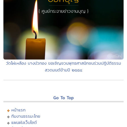
วัดไผ่เหลือง บางบัวทอง ขอเชิญชวนพุทธศาสนิกชนร่วมปฎิบัติธรรม
สวดมนต์ข้ามปี ๒๕๕๔
Go To Top
หน้าแรก
ทีมงานธรรมะไทย
แผนผังเว็บไซต์