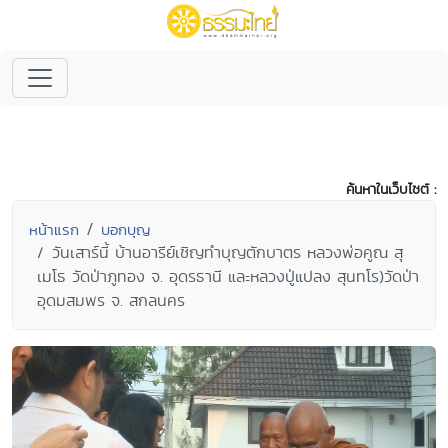
ค้นหาในเว็บไซต์ :
หน้าแรก
บอกบุญ
วันเสาร์นี้ บ้านอารีย์เชิญทำบุญตักบาตร หลวงพ่อคูณ สุ
เมโธ วัดป่าภูทอง จ. อุดรธานี และหลวงปู่แปลง สุนทโร)วัดป่า
อุดมสมพร จ. สกลนคร