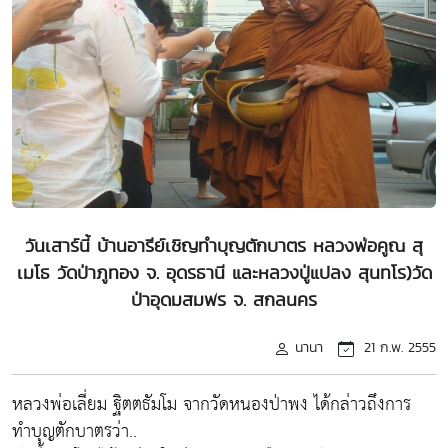
วันเสาร์นี้ บ้านอารีย์เชิญทำบุญตักบาตร หลวงพ่อคูณ สุ
เมโธ วัดป่าภูทอง จ. อุดรธานี และหลวงปู่แปลง สุนทโร)วัด
ป่าอุดมสมพร จ. สกลนคร
นานา
21 ก.พ. 2555
หลวงพ่อเลี่ยม ฐิตตธัมโม จากวัดหนองป่าพง ได้กล่าวถึงการ
ทำบุญตักบาตรว่า..