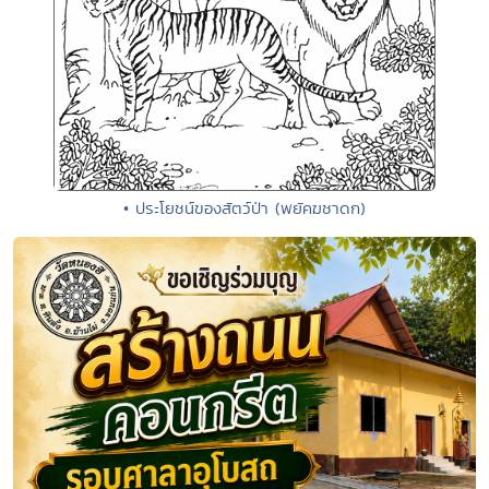
• ประโยชน์ของสัตว์ป่า (พยัคฆชาดก)