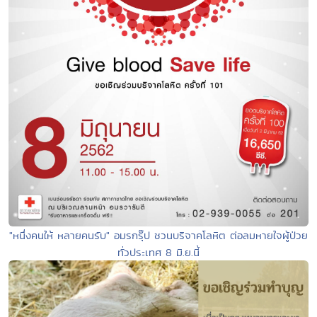
"หนึ่งคนให้ หลายคนรับ" อมรกรุ๊ป ชวนบริจาคโลหิต ต่อลมหายใจผู้ป่วย
ทั่วประเทศ 8 มิ.ย.นี้