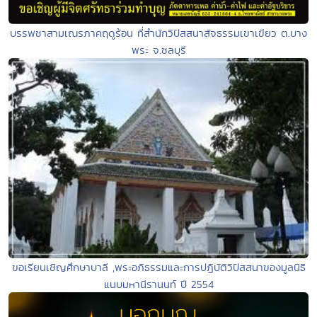
บรรพชาสามเณรภาคฤดูร้อน ที่สำนักวิปัสสนาสัจธรรมเขาเขียว ต.บาง
พระ จ.ชลบุรี
ขอเรียนเชิญศึกษาบาลี ,พระอภิธรรมและการปฏิบัติวิปัสสนาของมูลนิธิ
แนบมหานีรานนท์ ปี 2554