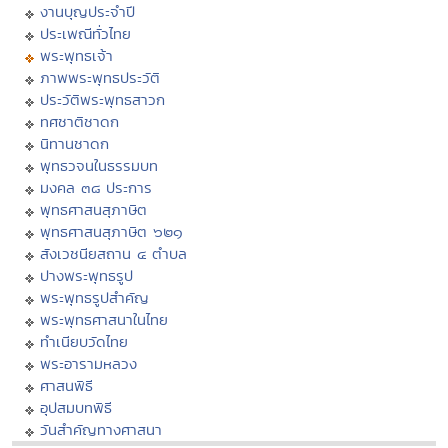
งานบุญประจำปี
ประเพณีทั่วไทย
พระพุทธเจ้า
ภาพพระพุทธประวัติ
ประวัติพระพุทธสาวก
ทศชาติชาดก
นิทานชาดก
พุทธวจนในธรรมบท
มงคล ๓๘ ประการ
พุทธศาสนสุภาษิต
พุทธศาสนสุภาษิต ๖๒๑
สังเวชนียสถาน ๔ ตำบล
ปางพระพุทธรูป
พระพุทธรูปสำคัญ
พระพุทธศาสนาในไทย
ทำเนียบวัดไทย
พระอารามหลวง
ศาสนพิธี
อุปสมบทพิธี
วันสำคัญทางศาสนา