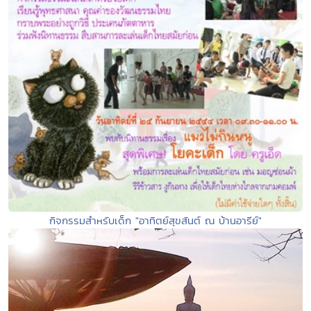
กิจกรรมสำหรับเด็ก "อาทิตย์สุขสันต์ ณ บ้านอารีย์"