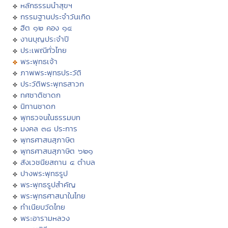
หลักธรรมนำสุขฯ
กรรมฐานประจำวันเกิด
ฮีต ๑๒ คอง ๑๔
งานบุญประจำปี
ประเพณีทั่วไทย
พระพุทธเจ้า
ภาพพระพุทธประวัติ
ประวัติพระพุทธสาวก
ทศชาติชาดก
นิทานชาดก
พุทธวจนในธรรมบท
มงคล ๓๘ ประการ
พุทธศาสนสุภาษิต
พุทธศาสนสุภาษิต ๖๒๑
สังเวชนียสถาน ๔ ตำบล
ปางพระพุทธรูป
พระพุทธรูปสำคัญ
พระพุทธศาสนาในไทย
ทำเนียบวัดไทย
พระอารามหลวง