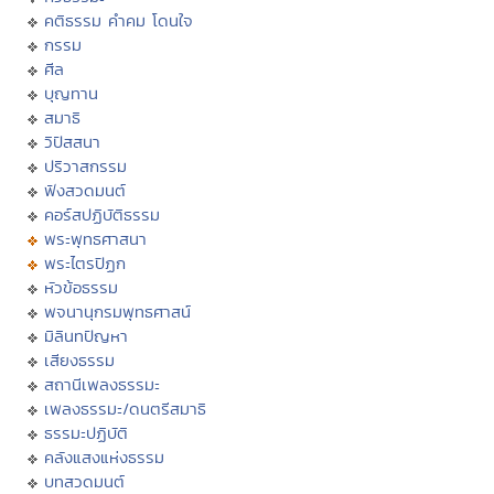
คติธรรม คำคม โดนใจ
กรรม
ศีล
บุญทาน
สมาธิ
วิปัสสนา
ปริวาสกรรม
ฟังสวดมนต์
คอร์สปฏิบัติธรรม
พระพุทธศาสนา
พระไตรปิฏก
หัวข้อธรรม
พจนานุกรมพุทธศาสน์
มิลินทปัญหา
เสียงธรรม
สถานีเพลงธรรมะ
เพลงธรรมะ/ดนตรีสมาธิ
ธรรมะปฏิบัติ
คลังแสงแห่งธรรม
บทสวดมนต์