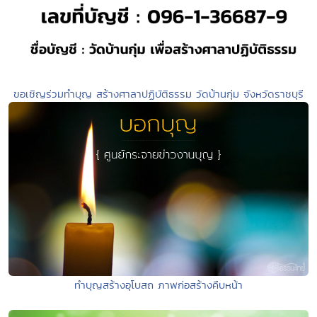
ขอเชิญร่วมทำบุญ สร้างศาลาปฏิบัติธรรม วัดบ้านกุ่ม จังหวัดราชบุรี
ทำบุญสร้างอุโบสถ ภาพก่อสร้างคืบหน้า