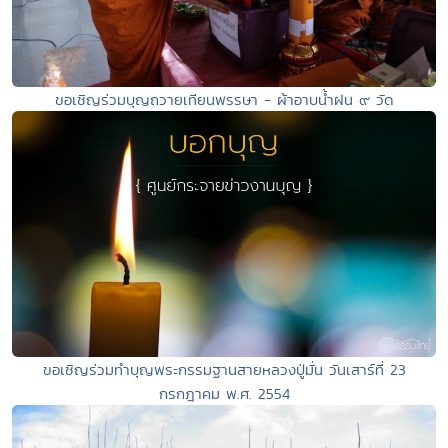
ขอเชิญร่วมบุญถวายเทียนพรรษา - ผ้าอาบน้ำฝน ๙ วัด
ขอเชิญร่วมทำบุญพระกรรมฐานสายหลวงปู่มั่น วันเสาร์ที่ 23
กรกฎาคม พ.ศ. 2554