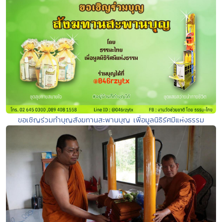
ขอเชิญร่วมทำบุญสังฆทานสะพานบุญ เพื่อมูลนิธิรัศมีแห่งธรรม