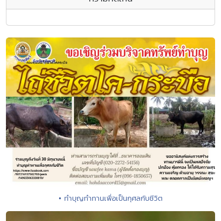
• ทำบุญทำทานเพื่อเป็นกุศลกับชีวิต