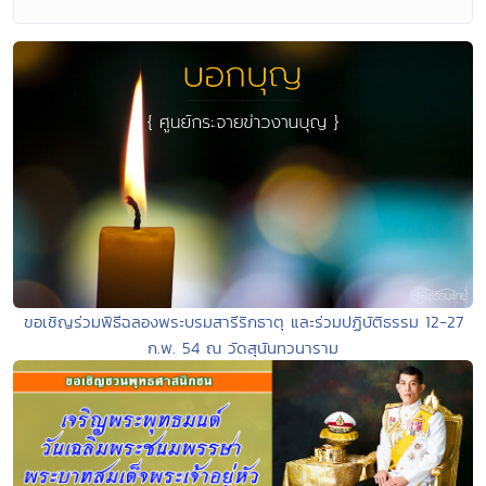
ขอเชิญร่วมพิธีฉลองพระบรมสารีริกธาตุ และร่วมปฏิบัติธรรม 12-27
ก.พ. 54 ณ วัดสุนันทวนาราม