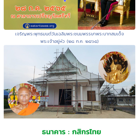
เจริญพระพุทธมนต์วันเฉลิมพระชนมพรรษาพระบาทสมเด็จ
พระเจ้าอยู่หัว (๒๘ ก.ค. ๒๕๖๕)