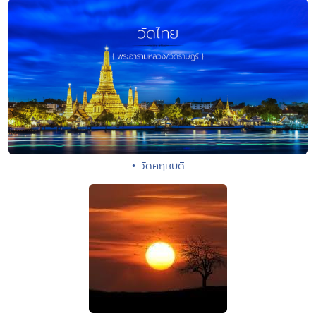
• วัดคฤหบดี