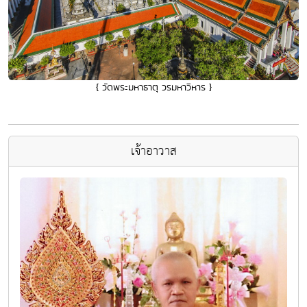
{ วัดพระมหาธาตุ วรมหาวิหาร }
เจ้าอาวาส