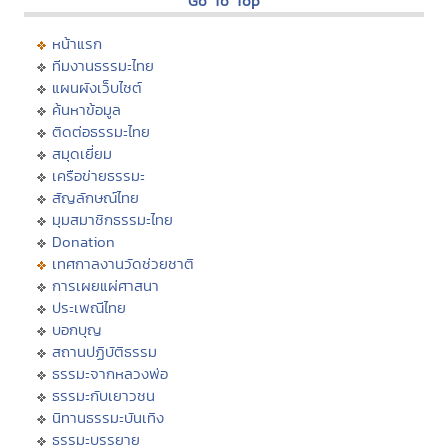
Go To Top
หน้าแรก
ทีมงานธรรมะไทย
แผนผังเว็บไซต์
ค้นหาข้อมูล
ติดต่อธรรมะไทย
สมุดเยี่ยม
เครือข่ายธรรมะ
สัญลักษณ์ไทย
มุมสมาชิกธรรมะไทย
Donation
เทศกาลงานวัดช่วยชาติ
การเผยแผ่ศาสนา
ประเพณีไทย
บอกบุญ
สถานปฏิบัติธรรม
ธรรมะจากหลวงพ่อ
ธรรมะกับเยาวชน
นิทานธรรมะบันเทิง
ธรรมะบรรยาย