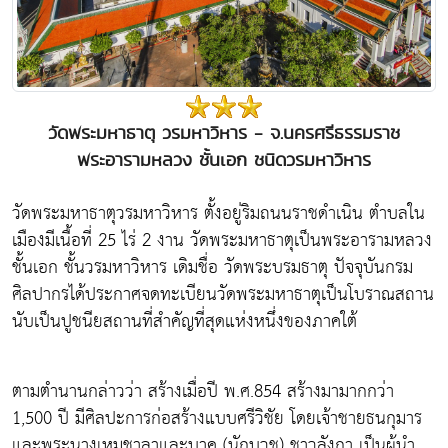
วัดพระมหาธาตุ วรมหาวิหาร - จ.นครศรีธรรมราช
พระอารามหลวง ชั้นเอก ชนิดวรมหาวิหาร
วัดพระมหาธาตุวรมหาวิหาร ตั้งอยู่ริมถนนราชดำเนิน ตำบลใน
เมืองมีเนื้อที่ 25 ไร่ 2 งาน วัดพระมหาธาตุเป็นพระอารามหลวง
ชั้นเอก ชั้นวรมหาวิหาร เดิมชื่อ วัดพระบรมธาตุ ปัจจุบันกรม
ศิลปากรได้ประกาศจดทะเบียนวัดพระมหาธาตุเป็นโบราณสถาน
นับเป็นปูชนียสถานที่สำคัญที่สุดแห่งหนึ่งของภาคใต้
ตามตำนานกล่าวว่า สร้างเมื่อปี พ.ศ.854 สร้างมามากกว่า
1,500 ปี มีศิลปะการก่อสร้างแบบศรีวิชัย โดยเจ้าชายธนกุมาร
และพระนางเหมชาลาและบาคู (นักบวช) ชาวลังกา เป็นผู้นำ