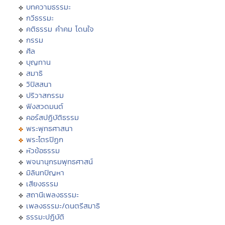
บทความธรรมะ
กวีธรรมะ
คติธรรม คำคม โดนใจ
กรรม
ศีล
บุญทาน
สมาธิ
วิปัสสนา
ปริวาสกรรม
ฟังสวดมนต์
คอร์สปฏิบัติธรรม
พระพุทธศาสนา
พระไตรปิฏก
หัวข้อธรรม
พจนานุกรมพุทธศาสน์
มิลินทปัญหา
เสียงธรรม
สถานีเพลงธรรมะ
เพลงธรรมะ/ดนตรีสมาธิ
ธรรมะปฏิบัติ