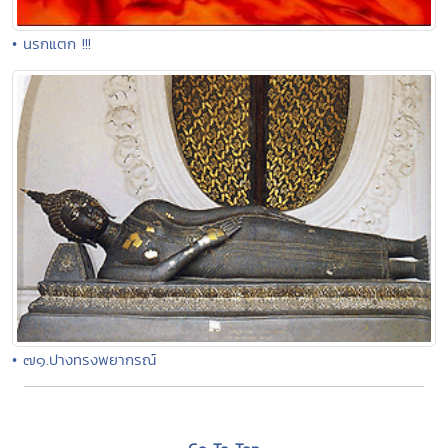
• นรกแตก !!!
• ๗๑.ปางทรงพยากรณ์