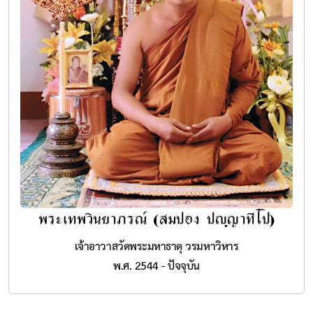
พระเทพวินยาภรณ์ (สมปอง ปญฺญาทีโป)
เจ้าอาวาสวัดพระมหาธาตุ วรมหาวิหาร
พ.ศ. 2544 - ปัจจุบัน