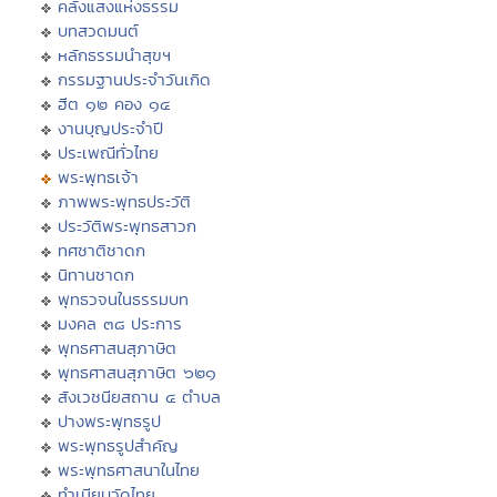
คลังแสงแห่งธรรม
บทสวดมนต์
หลักธรรมนำสุขฯ
กรรมฐานประจำวันเกิด
ฮีต ๑๒ คอง ๑๔
งานบุญประจำปี
ประเพณีทั่วไทย
พระพุทธเจ้า
ภาพพระพุทธประวัติ
ประวัติพระพุทธสาวก
ทศชาติชาดก
นิทานชาดก
พุทธวจนในธรรมบท
มงคล ๓๘ ประการ
พุทธศาสนสุภาษิต
พุทธศาสนสุภาษิต ๖๒๑
สังเวชนียสถาน ๔ ตำบล
ปางพระพุทธรูป
พระพุทธรูปสำคัญ
พระพุทธศาสนาในไทย
ทำเนียบวัดไทย