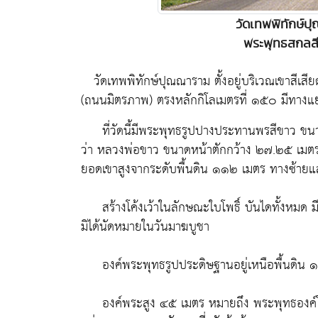
วัดเทพพิทักษ์
พระพุทธสกลส
วัดเทพพิทักษ์ปุณณาราม ตั้งอยู่บริเวณเขาสีเส
(ถนนมิตรภาพ) ตรงหลักกิโลเมตรที่ ๑๕๐ มีทางแยก
ที่วัดนี้มีพระพุทธรูปปางประทานพรสีขาว ขนาดใ
ว่า
หลวงพ่อขาว
ขนาดหน้าตักกว้าง ๒๗.๒๕ เมตร ส
ยอดเขาสูงจากระดับพื้นดิน ๑๑๒ เมตร ทางซ้าย
สร้างโค้งเว้าในลักษณะใบโพธิ์ บันไดทั้งหมด ม
มิได้นัดหมายในวันมาฆบูชา
องค์พระพุทธรูปประดิษฐานอยู่เหนือพื้นดิน 
องค์พระสูง ๔๕ เมตร หมายถึง พระพุทธองค์โปร