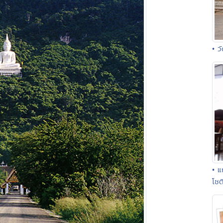
• ว
• 
โช