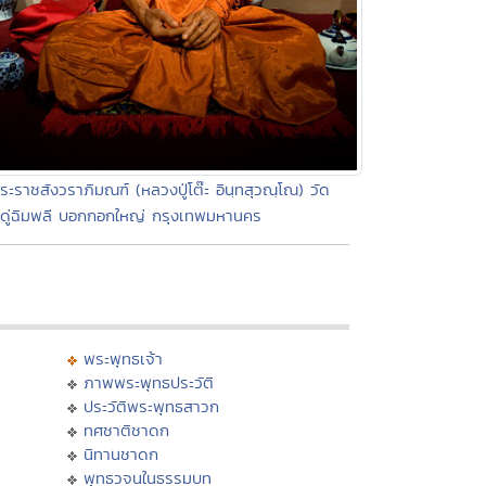
ระราชสังวราภิมณฑ์ (หลวงปู่โต๊ะ อินฺทสุวณฺโณ) วัด
ดู่ฉิมพลี บอกกอกใหญ่ กรุงเทพมหานคร
พระพุทธเจ้า
ภาพพระพุทธประวัติ
ประวัติพระพุทธสาวก
ทศชาติชาดก
นิทานชาดก
พุทธวจนในธรรมบท