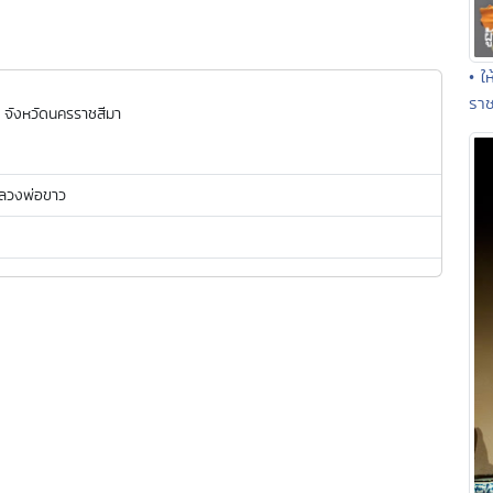
• ใ
รา
จังหวัดนครราชสีมา
ลวงพ่อขาว