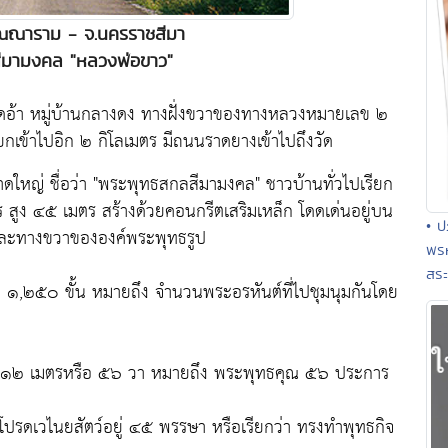
ปุณณาราม - จ.นครราชสีมา
ีมามงคล "หลวงพ่อขาว"
ียดอ้า หมู่บ้านกลางดง ทางฝั่งขวาของทางหลวงหมายเลข ๒
เข้าไปอิก ๒ กิโลเมตร มีถนนราดยางเข้าไปถึงวัด
หญ่ ชื่อว่า "พระพุทธสกลสีมามงคล" ชาวบ้านทั่วไปเรียก
ูง ๔๕ เมตร สร้างด้วยคอนกรีตเสริมเหล็ก โดดเด่นอยู่บน
• ป
และทางขวาขององค์พระพุทธรูป
พรห
สระ
ี ๑,๒๕๐ ขั้น หมายถึง จำนวนพระอรหันต์ที่ไปชุมนุมกันโดย
๑๑๒ เมตรหรือ ๕๖ วา หมายถึง พระพุทธคุณ ๕๖ ประการ
ดเวไนยสัตว์อยู่ ๔๕ พรรษา หรือเรียกว่า ทรงทำพุทธกิจ