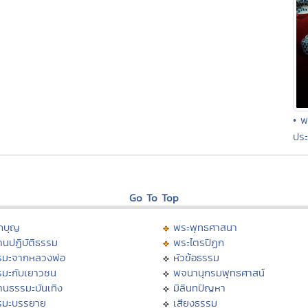
• พ
ประ
Go To Top
กบุญ
พระพุทธศาสนา
นปฏิบัติธรรม
พระไตรปิฏก
รมะจากหลวงพ่อ
หัวข้อธรรม
รมะกับเยาวชน
พจนานุกรมพุทธศาสน์
านธรรมะบันเทิง
มิลินทปัญหา
รมะบรรยาย
เสียงธรรม