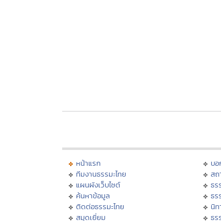
หน้าแรก
บอ
ทีมงานธรรมะไทย
สถา
แผนผังเว็บไซต์
ธร
ค้นหาข้อมูล
ธร
ติดต่อธรรมะไทย
นิท
สมุดเยี่ยม
ธร