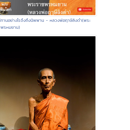
ห้ทานอย่างไรจึงถึงนิพพาน - หลวงพ่อฤาษีลิงดำ(พระ
ชพรหมยาน)