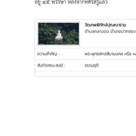
อยู่ ๔๕ พรรษา หลังจากที่ตรัสรู้แล้ว
วัดเทพพิทักษ์ปุณณาราม
ตำบลกลางดง อำเภอปากช่อง 
ความสำคัญ :
พระพุทธสกลสีมามงคล หรือ ห
สังกัดคณะสงฆ์ :
ธรรมยุติ