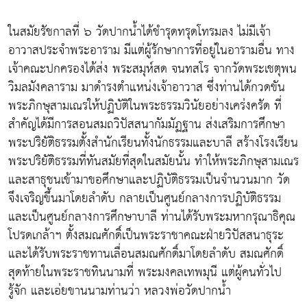
ในสมัยรัชกาลที่ ๖ วัดปากน้ำได้ชำรุดทรุดโทรมลง ไม่มีเจ้า
อาวาสประจำพระอาราม มีแต่ผู้รักษาการที่อยู่ในอารามอื่น ทาง
เจ้าคณะปกครองได้ส่ง พระสมุห์สด จนทสโร จากวัดพระเชตุพน
วิมลมังคลาราม มาดำรงตำแหน่งเจ้าอาวาส ซึ่งท่านได้กวดขัน
พระภิกษุสามเณรให้ปฏิบัติในพระธรรมวินัยอย่างเคร่งครัด ที่
สำคัญได้มีการสอนสมถวิปัสสนากัมมัฏฐาน ส่งเสริมการศึกษา
พระปริยัติธรรมตั้งสำนักเรียนทั้งนักธรรมและบาลี สร้างโรงเรียน
พระปริยัติธรรมที่ทันสมัยที่สุดในสมัยนั้น ทำให้พระภิกษุสามเณร
และสาธุชนเข้ามาขอศึกษาและปฏิบัติธรรมเป็นจำนวนมาก วัด
จึงเจริญขึ้นมาโดยลำดับ กลายเป็นศูนย์กลางการปฏิบัติธรรม
และเป็นศูนย์กลางการศึกษาบาลี ท่านได้รับพระมหากรุณาธิคุณ
โปรดเกล้าฯ ตั้งสมณศักดิ์เป็นพระราชาคณะฝ่ายวิปัสสนาธุระ
และได้รับพระราชทานเลื่อนสมณศักดิ์มาโดยลำดับ สมณศักดิ์
สุดท้ายในพระราชทินนามที่ พระมงคลเทพมุนี แต่ผู้คนทั่วไป
รู้จัก และเอ่ยขานนามท่านว่า หลวงพ่อวัดปากน้ำ