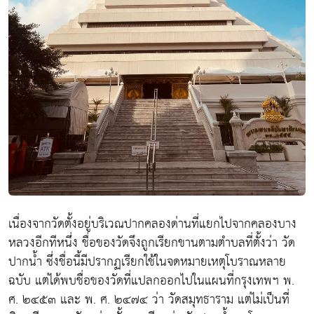
เนื่องจากวัดตั้งอยู่บริเวณปากคลองด่านที่แยกไปจากคลองบาง
หลวงอีกทีหนึ่ง ชื่อของวัดจึงถูกเรียกขานตามตำบลที่ตั้งว่า วัด
ปากน้ำ ซึ่งชื่อนี้มีปรากฏเรียกใช้ในจดหมายเหตุโบราณหลาย
ฉบับ แต่ได้พบชื่อของวัดที่แปลกออกไปในแผนที่กรุงเทพฯ พ.
ศ. ๒๔๕๓ และ พ. ศ. ๒๔๗๔ ว่า วัดสมุทธาราม แต่ไม่เป็นที่