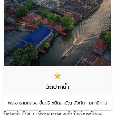
วัดปากน้ำ
พระอารามหลวง ชั้นตรี ชนิดสามัญ สังกัด : มหานิกาย
วัดปากน้ำ ตั้งอยู่ ณ ที่ราบลุ่มบางกอกซึ่งเป็นส่วนหนึ่งของ