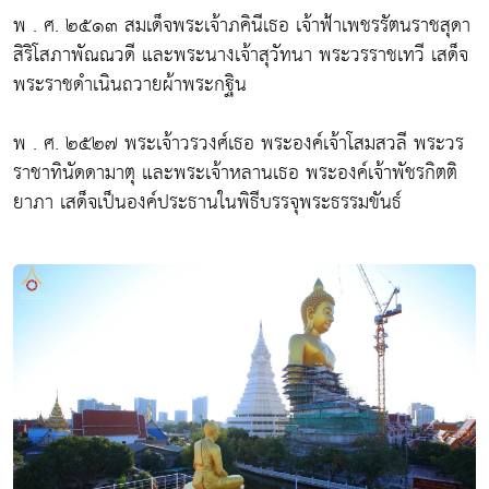
พ . ศ. ๒๕๑๓ สมเด็จพระเจ้าภคินีเธอ เจ้าฟ้าเพชรรัตนราชสุดา
สิริโสภาพัณณวดี และพระนางเจ้าสุวัทนา พระวรราชเทวี เสด็จ
พระราชดำเนินถวายผ้าพระกฐิน
พ . ศ. ๒๕๒๗ พระเจ้าวรวงศ์เธอ พระองค์เจ้าโสมสวลี พระวร
ราชาทินัดดามาตุ และพระเจ้าหลานเธอ พระองค์เจ้าพัชรกิตติ
ยาภา เสด็จเป็นองค์ประธานในพิธีบรรจุพระธรรมขันธ์