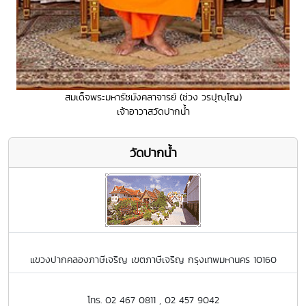
สมเด็จพระมหารัชมังคลาจารย์ (ช่วง วรปุญฺโญ)
เจ้าอาวาสวัดปากน้ำ
วัดปากน้ำ
แขวงปากคลองภาษีเจริญ เขตภาษีเจริญ กรุงเทพมหานคร 10160
โทร. 02 467 0811 , 02 457 9042