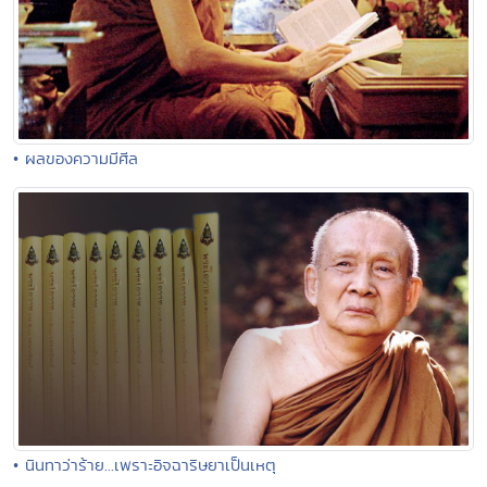
• ผลของความมีศีล
• นินทาว่าร้าย...เพราะอิจฉาริษยาเป็นเหตุ