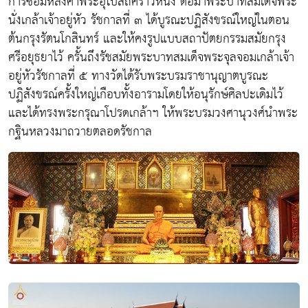
การซ่อมหลังคาพระอุโบสถคราวหนึ่ง ต่อมาพระบาทสมเด็จพระ
นั่งเกล้าเจ้าอยู่หัว รัชกาลที่ ๓ ได้บูรณะปฏิสังขรณ์ใหญ่ในตอน
ต้นกรุงรัตนโกสินทร์ และให้คงรูปแบบสถาปัตยกรรมสมัยกรุง
ศรีอยุธยาไว้ ครั้นถึงรัชสมัยพระบาทสมเด็จพระจุลจอมเกล้าเจ้า
อยู่หัวรัชกาลที่ ๕ ทางวัดได้รับพระบรมราชานุญาตบูรณะ
ปฏิสังขรณ์ครั้งใหญ่เกือบทั้งอารามโดยให้อนุรักษ์ศิลปะเดิมไว้
และได้ทรงพระกรุณาโปรดเกล้าฯ ให้พระบรมวงศานุวงศ์นำพระ
กฐินหลวงมาถวายตลอดรัชกาล