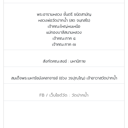
พระอารามหลวง ชั้นตรี ชนิดสามัญ
หลวงพ่อวัดปากน้ำ (สด จนฺทสโร)
เจ้าคณะใหญ่หนเหนือ
แม่กองบาลีสนามหลวง
เจ้าคณะภาค ๕
เจ้าคณะภาค ๗
สังกัดคณะสงฆ์ : มหานิกาย
สมเด็จพระมหารัชมังคลาจารย์ (ช่วง วรปุญฺโญ) เจ้าอาวาสวัดปากน้ำ
FB / เว็บไซต์วัด : วัดปากน้ำ