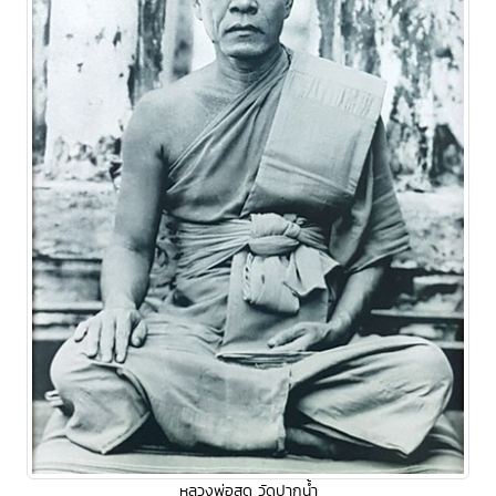
หลวงพ่อสด วัดปากน้ำ