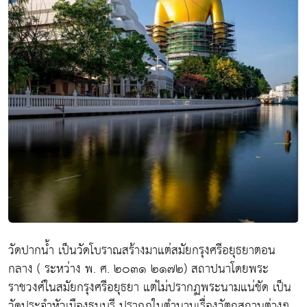
วัดปากน้ำ เป็นวัดโบราณสร้างมาแต่สมัยกรุงศรีอยุธยาตอน
กลาง ( ระหว่าง พ. ศ. ๒๐๓๑ ๒๑๗๒) สถาปนาโดยพระ
ราชวงศ์ในสมัยกรุงศรีอยุธยา แต่ไม่ปรากฏพระนามแน่ชัด เป็น
วัดประจำหัวเมืองธนบุรี ปรากฏในตำนานเรื่องวัตถุสถานต่างๆ