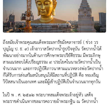
ถึงสมัยเจ้าพระคุณสมเด็จพระมหารัชมังคลาจารย์ ( ช่วง วร
ปุญโญ ป. ธ. ๙) เจ้าอาวาสวัดปากน้ำรูปปัจจุบัน วัดปากน้ำได้
พัฒนาอย่างมากในด้านการศึกษาพระปริยัติธรรม มีพระภิกษุ
สามเณรสอบได้เปรียญธรรม ๙ ประโยคในนามวัดปากน้ำเป็น
จำนวนมาก และการปฏิบัติภาวนาตามแนวหลวงพ่อวัดปากน้ำ
ก็ได้รับการส่งเสริมสนับสนุนให้มีสถานที่ปฏิบัติ คือ หอเจริญ
วิปัสสนาเป็นเอกเทศ และมีผู้เข้าปฏิบัติเป็นจำนวนมากทุกวัน
ในปี พ . ศ. ๒๕๑๒ พระบาทสมเด็จพระเจ้าอยู่หัว เสด็จ
พระราชดำเนินทางชลมารคถวายผ้าพระกฐิน ณ วัดปากน้ำ