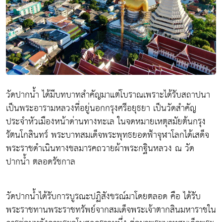
วัดปากน้ำ ได้มีบทบาทสำคัญมาแต่โบราณเพราะได้รับสถาปนา
เป็นพระอารามหลวงที่อยู่นอกกรุงศรีอยุธยา เป็นวัดสำคัญ
ประจำหัวเมืองหน้าด่านทางทะเล ในจดหมายเหตุสมัยต้นกรุง
รัตนโกสินทร์ พระบาทสมเด็จพระพุทธยอดฟ้าจุฬาโลกได้เสด็จ
พระราชดำเนินทางชลมารคถวายผ้าพระกฐินหลวง ณ วัด
ปากน้ำ ตลอดรัชกาล
วัดปากน้ำได้รับการบูรณะปฏิสังขรณ์มาโดยตลอด คือ ได้รับ
พระราชทานพระราชทรัพย์จากสมเด็จพระเจ้าตากสินมหาราชใน