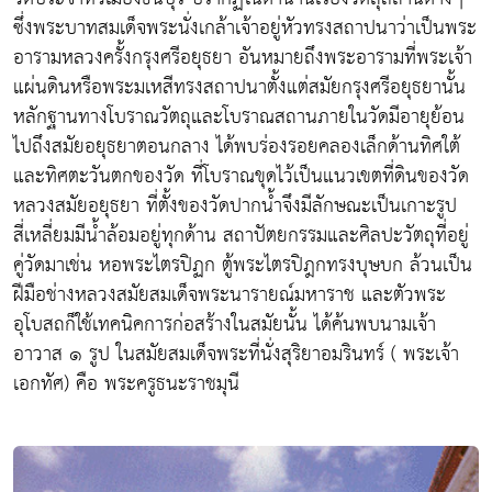
ซึ่งพระบาทสมเด็จพระนั่งเกล้าเจ้าอยู่หัวทรงสถาปนาว่าเป็นพระ
อารามหลวงครั้งกรุงศรีอยุธยา อันหมายถึงพระอารามที่พระเจ้า
แผ่นดินหรือพระมเหสีทรงสถาปนาตั้งแต่สมัยกรุงศรีอยุธยานั้น
หลักฐานทางโบราณวัตถุและโบราณสถานภายในวัดมีอายุย้อน
ไปถึงสมัยอยุธยาตอนกลาง ได้พบร่องรอยคลองเล็กด้านทิศใต้
และทิศตะวันตกของวัด ที่โบราณขุดไว้เป็นแนวเขตที่ดินของวัด
หลวงสมัยอยุธยา ที่ตั้งของวัดปากน้ำจึงมีลักษณะเป็นเกาะรูป
สี่เหลี่ยมมีน้ำล้อมอยู่ทุกด้าน สถาปัตยกรรมและศิลปะวัตถุที่อยู่
คู่วัดมาเช่น หอพระไตรปิฏก ตู้พระไตรปิฎกทรงบุษบก ล้วนเป็น
ฝีมือช่างหลวงสมัยสมเด็จพระนารายณ์มหาราช และตัวพระ
อุโบสถก็ใช้เทคนิคการก่อสร้างในสมัยนั้น ได้ค้นพบนามเจ้า
อาวาส ๑ รูป ในสมัยสมเด็จพระที่นั่งสุริยาอมรินทร์ ( พระเจ้า
เอกทัศ) คือ พระครูธนะราชมุนี