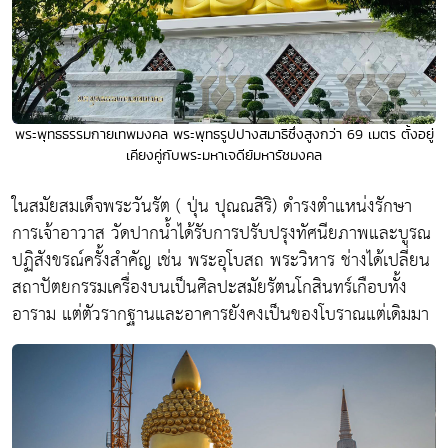
พระพุทธธรรมกายเทพมงคล พระพุทธรูปปางสมาธิซึ่งสูงกว่า 69 เมตร ตั้งอยู่
เคียงคู่กับพระมหาเจดีย์มหารัชมงคล
ในสมัยสมเด็จพระวันรัต ( ปุ่น ปุณณสิริ) ดำรงตำแหน่งรักษา
การเจ้าอาวาส วัดปากน้ำได้รับการปรับปรุงทัศนียภาพและบูรณ
ปฏิสังขรณ์ครั้งสำคัญ เช่น พระอุโบสถ พระวิหาร ช่างได้เปลี่ยน
สถาปัตยกรรมเครื่องบนเป็นศิลปะสมัยรัตนโกสินทร์เกือบทั้ง
อาราม แต่ตัวรากฐานและอาคารยังคงเป็นของโบราณแต่เดิมมา