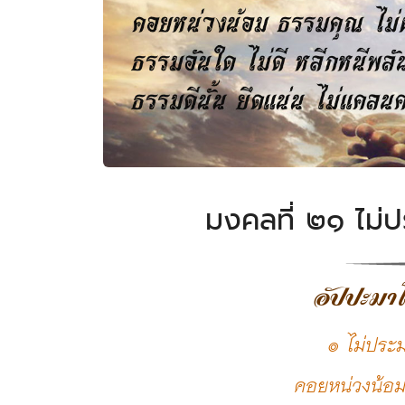
มงคลที่ ๒๑ ไม่
อัปปะมา
๏ ไม่ประม
คอยหน่วงน้อม