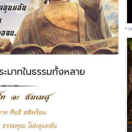
• เ
ประมาทในธรรมทั้งหลาย
โท จะ ธัมเมสุ
าท คือมี สติพร้อม
 ธรรมคุณ ไม่ผลุนผลัน