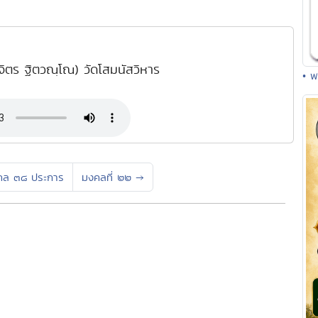
ิจิตร ฐิตวณฺโณ) วัดโสมนัสวิหาร
• พ
คล ๓๘ ประการ
มงคลที่ ๒๒
→