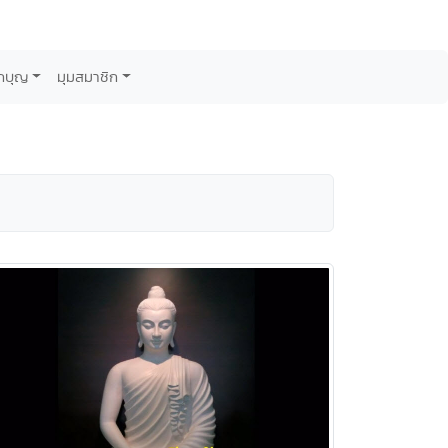
กบุญ
มุมสมาชิก