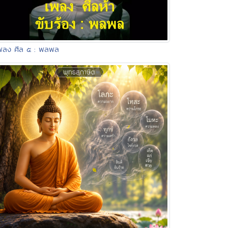
พลง ศีล ๕ : พลพล