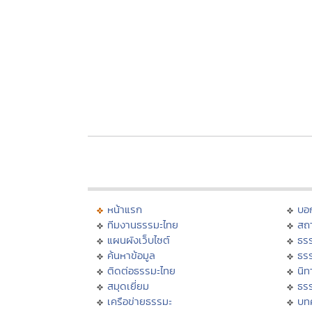
หน้าแรก
บอ
ทีมงานธรรมะไทย
สถา
แผนผังเว็บไซต์
ธร
ค้นหาข้อมูล
ธร
ติดต่อธรรมะไทย
นิท
สมุดเยี่ยม
ธร
เครือข่ายธรรมะ
บท