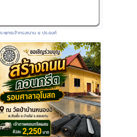
ระพุทธเจ้าทรงฌาน ๕ ประองค์