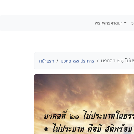
พระพุทธศาสนา
ธ
มงคลที่ ๒๑ ไม่ป
หน้าแรก
มงคล ๓๘ ประการ