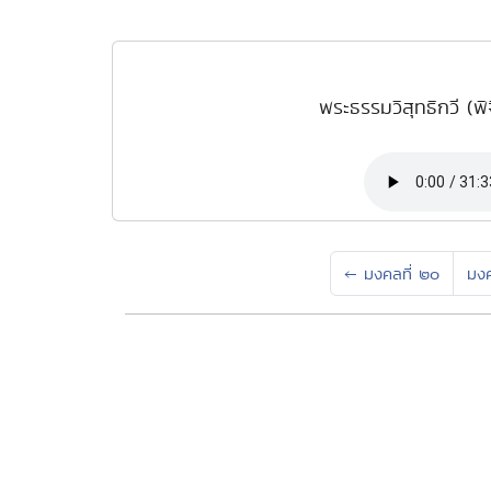
พระธรรมวิสุทธิกวี (พ
←
มงคลที่ ๒๐
มง