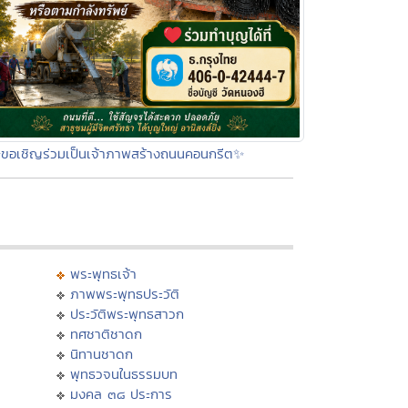
ขอเชิญร่วมเป็นเจ้าภาพสร้างถนนคอนกรีต✨
พระพุทธเจ้า
ภาพพระพุทธประวัติ
ประวัติพระพุทธสาวก
ทศชาติชาดก
นิทานชาดก
พุทธวจนในธรรมบท
มงคล ๓๘ ประการ