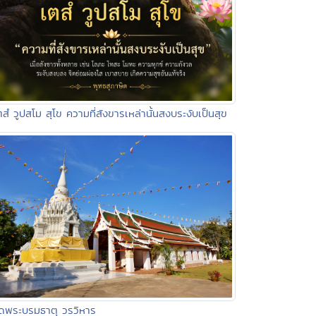
ตสํ วูปสโม สุโข ความที่สังขารเหล่านั้นสงบระงับเป็นสุข
ัดพระบรมธาตุ วรวิหาร