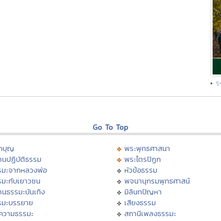
• ✨
Go To Top
กบุญ
พระพุทธศาสนา
นปฏิบัติธรรม
พระไตรปิฏก
รมะจากหลวงพ่อ
หัวข้อธรรม
รมะกับเยาวชน
พจนานุกรมพุทธศาสน์
านธรรมะบันเทิง
มิลินทปัญหา
รมะบรรยาย
เสียงธรรม
ความธรรมะ
สถานีเพลงธรรมะ