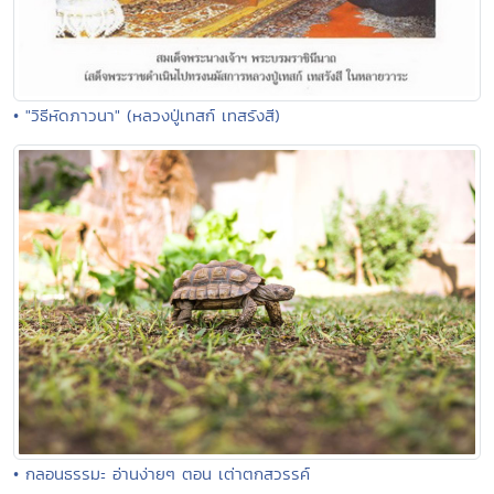
• "วิธีหัดภาวนา" (หลวงปู่เทสก์ เทสรังสี)
• กลอนธรรมะ อ่านง่ายๆ ตอน เต่าตกสวรรค์