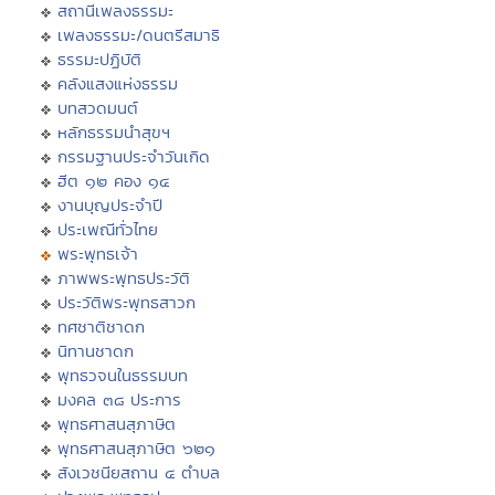
สถานีเพลงธรรมะ
เพลงธรรมะ/ดนตรีสมาธิ
ธรรมะปฏิบัติ
คลังแสงแห่งธรรม
บทสวดมนต์
หลักธรรมนำสุขฯ
กรรมฐานประจำวันเกิด
ฮีต ๑๒ คอง ๑๔
งานบุญประจำปี
ประเพณีทั่วไทย
พระพุทธเจ้า
ภาพพระพุทธประวัติ
ประวัติพระพุทธสาวก
ทศชาติชาดก
นิทานชาดก
พุทธวจนในธรรมบท
มงคล ๓๘ ประการ
พุทธศาสนสุภาษิต
พุทธศาสนสุภาษิต ๖๒๑
สังเวชนียสถาน ๔ ตำบล