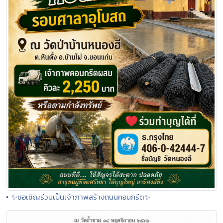
• ✨ขอเชิญร่วมเป็นเจ้าภาพสร้างถนนคอนกรีต✨