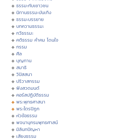
ธรรมะกับเยาวชน
นิทานธรรมะบันเทิง
ธรรมะบรรยาย
บทความธรรมะ
กวีธรรมะ
คติธรรม คำคม โดนใจ
กรรม
ศีล
บุญทาน
สมาธิ
วิปัสสนา
ปริวาสกรรม
ฟังสวดมนต์
คอร์สปฏิบัติธรรม
พระพุทธศาสนา
พระไตรปิฏก
หัวข้อธรรม
พจนานุกรมพุทธศาสน์
มิลินทปัญหา
เสียงธรรม