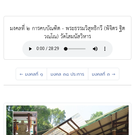
มงคลที่ ๒ การคบบัณฑิต - พระธรรมวิสุทธิกวี (พิจิตร ฐิต
วณฺโณ) วัดโสมนัสวิหาร
←
มงคลที่ ๑
มงคล ๓๘ ประการ
มงคลที่ ๓
→