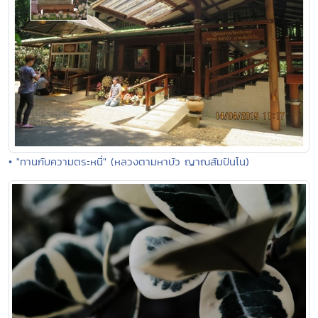
• "ทานกับความตระหนี่" (หลวงตามหาบัว ญาณสัมปันโน)