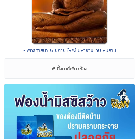
• พุทธศาสนา ๒ นิกาย ใหญ่ มหายาน กับ หีนยาน
#เนื้อหาที่เกี่ยวข้อง