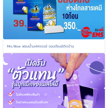
Mrs.Wow ฟองน้ำมหัศจรรย์ ของต้องมีติดบ้าน