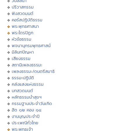
วิปัสสนา
ปริวาสกรรม
ฟังสวดมนต์
คอร์สปฏิบัติธรรม
พระพุทธศาสนา
พระไตรปิฏก
หัวข้อธรรม
พจนานุกรมพุทธศาสน์
มิลินทปัญหา
เสียงธรรม
สถานีเพลงธรรมะ
เพลงธรรมะ/ดนตรีสมาธิ
ธรรมะปฏิบัติ
คลังแสงแห่งธรรม
บทสวดมนต์
หลักธรรมนำสุขฯ
กรรมฐานประจำวันเกิด
ฮีต ๑๒ คอง ๑๔
งานบุญประจำปี
ประเพณีทั่วไทย
พระพุทธเจ้า