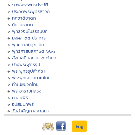
ภาพพระพุทธประวัติ
ประวัติพระพุทธสาวก
ทศชาติชาดก
นิทานชาดก
พุทธวจนในธรรมบท
มงคล ๓๘ ประการ
พุทธศาสนสุภาษิต
พุทธศาสนสุภาษิต ๖๒๑
สังเวชนียสถาน ๔ ตำบล
ปางพระพุทธรูป
พระพุทธรูปสำคัญ
พระพุทธศาสนาในไทย
ทำเนียบวัดไทย
พระอารามหลวง
ศาสนพิธี
อุปสมบทพิธี
วันสำคัญทางศาสนา
Eng