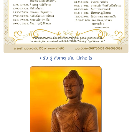
• รับ รู้ สังเกตุ เห็น ไม่ทำอะไร