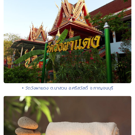
• วัดวังผาแดง ต.นาสวน อ.ศรีสวัสดิ์ จ.กาญจนบุรี