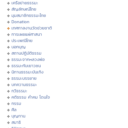
เครือข่ายธรรมะ
สัญลักษณ์ไทย
มุมสมาชิกธรรมะไทย
Donation
เทศกาลงานวัดช่วยชาติ
การเผยแผ่ศาสนา
ประเพณีไทย
บอกบุญ
สถานปฏิบัติธรรม
ธรรมะจากหลวงพ่อ
ธรรมะกับเยาวชน
นิทานธรรมะบันเทิง
ธรรมะบรรยาย
บทความธรรมะ
กวีธรรมะ
คติธรรม คำคม โดนใจ
กรรม
ศีล
บุญทาน
สมาธิ