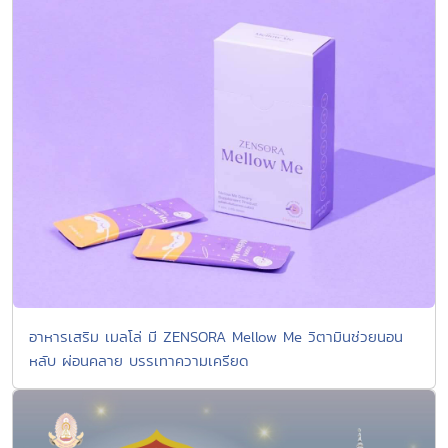
อาหารเสริม เมลโล่ มี ZENSORA Mellow Me วิตามินช่วยนอน
หลับ ผ่อนคลาย บรรเทาความเครียด