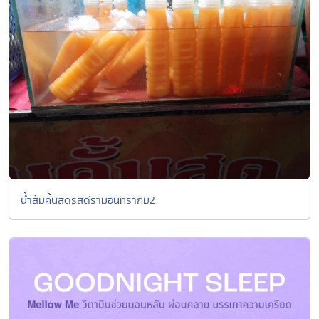
น้ำส้มคั้นสดรสดีรามอินทรากม2