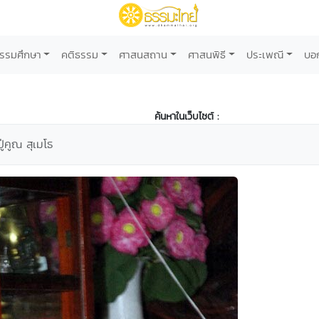
รรมศึกษา
คติธรรม
ศาสนสถาน
ศาสนพิธี
ประเพณี
บอ
ค้นหาในเว็บไซต์ :
่คูณ สุเมโธ