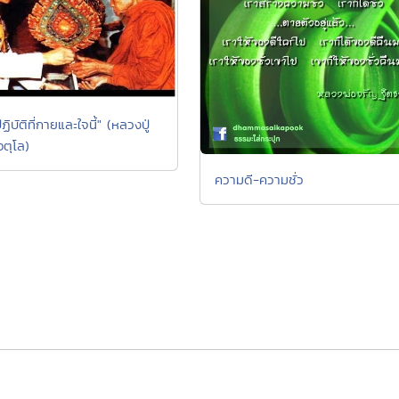
ฏิบัติที่กายและใจนี้" (หลวงปู่
อตุโล)
ความดี-ความชั่ว