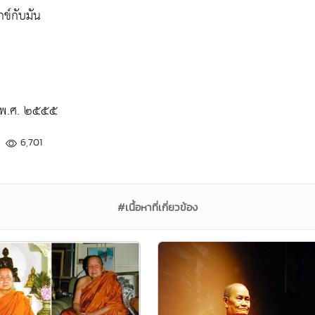
กข์กับมัน
ม พ.ศ. ๒๕๕๕
6,701
#เนื้อหาที่เกี่ยวข้อง