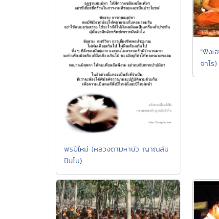
"ฟังเ
จาโร)
พรปีใหม่ (หลวงตามหาบัว ญาณสัม
ปันโน)