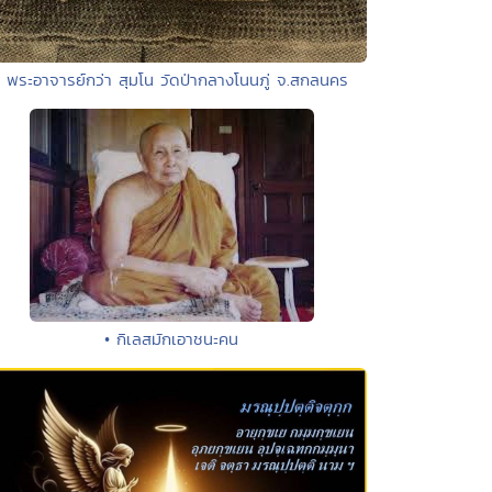
• พระอาจารย์กว่า สุมโน วัดป่ากลางโนนภู่ จ.สกลนคร
• กิเลสมักเอาชนะคน