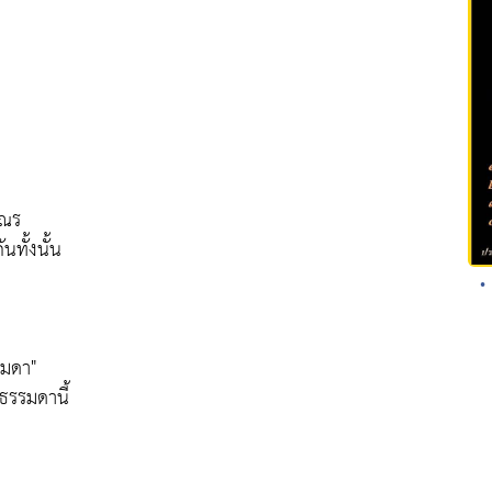
เณร
นทั้งนั้น
•
รมดา"
ธรรมดานี้