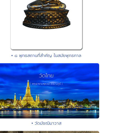
• ๘ พุทธสถานที่สำคัญ ในสมัยพุทธกาล
• วัดมัชฌิมาวาส