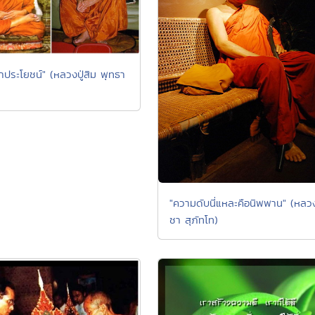
อาประโยชน์" (หลวงปู่สิม พุทธา
"ความดับนี่แหละคือนิพพาน" (หลวง
ชา สุภัทโท)