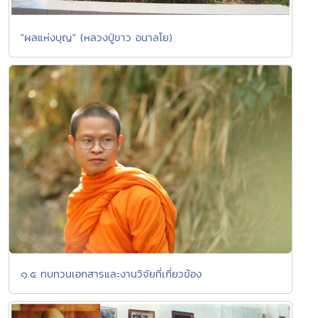
"ผลแห่งบุญ" (หลวงปู่ขาว อนาลโย)
๑.๕ ทบทวนเอกสารและงานวิจัยที่เกี่ยวข้อง