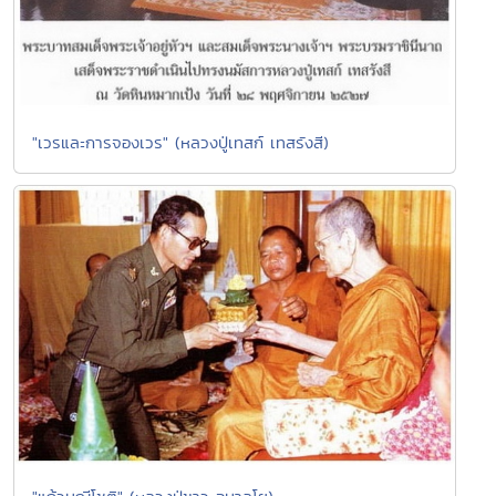
"เวรและการจองเวร" (หลวงปู่เทสก์ เทสรังสี)