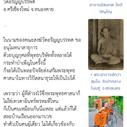
วัดอรัญญบรรพต
อาจารย์สมภพ โชติ
อ.ศรีเชียงใหม่ จ.หนองคาย
ปัญโญ
...
ในนามของคณะสงฆ์วัดอรัญญบรรพต ขอ
อนุโมทนาสาธุการ
ด้วยบุญกุศลที่พุทธบริษัททั้งหลายได้
กระทำบำเพ็ญในครั้งนี้
ก็จะได้เป็นพละปัจจัยส่งเสริมพระพุทธ
• พระอาจารย์กว่า
ศาสนาในทางวิปัสสนาธุระให้เป็นไปได้
สุมโน วัดป่ากลาง
โนนภู่ จ.สกลนคร
เพราะว่า ผู้ที่ดำรงไว้ซึ่งพระพุทธศาสนาก็
ไม่ใช่เทวดาอินทร์พรหมที่ไหน
ก็เป็นคนเหมือนกันนี่แหละ แต่แล้วก็ได้
สละบ้านเรือนออกมาบวช
ทำตัวเป็นคนผู้เดียว ไม่ได้เกี่ยวข้องกับ