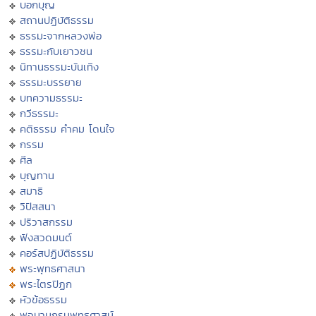
บอกบุญ
สถานปฏิบัติธรรม
ธรรมะจากหลวงพ่อ
ธรรมะกับเยาวชน
นิทานธรรมะบันเทิง
ธรรมะบรรยาย
บทความธรรมะ
กวีธรรมะ
คติธรรม คำคม โดนใจ
กรรม
ศีล
บุญทาน
สมาธิ
วิปัสสนา
ปริวาสกรรม
ฟังสวดมนต์
คอร์สปฏิบัติธรรม
พระพุทธศาสนา
พระไตรปิฏก
หัวข้อธรรม
พจนานุกรมพุทธศาสน์