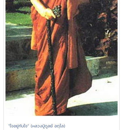
"ใจอยู่กับใจ" (หลวงปู่ดูลย์ อตุโล)