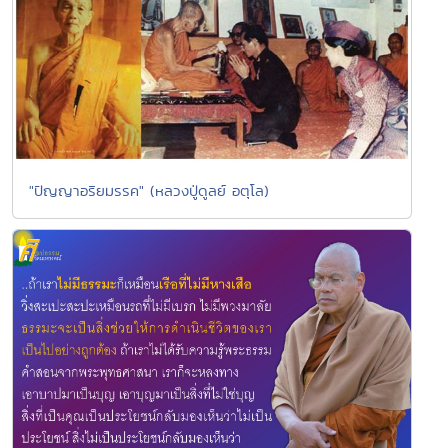
"ปัญญาอริยมรรค" (หลวงปู่ดูลย์ อตุโล)