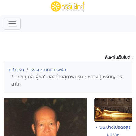
ค้นหาในเว็บไซต์ :
หน้าแรก
ธรรมะจากหลวงพ่อ
"ภิกขุ คือ ผู้ขอ" ขออย่างสุภาพบุรุษ : หลวงปู่เหรียญ วร
ลาโภ
• ๖๓.ปางโปรดอสุริ
นทราหู