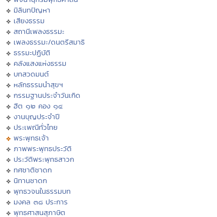
มิลินทปัญหา
เสียงธรรม
สถานีเพลงธรรมะ
เพลงธรรมะ/ดนตรีสมาธิ
ธรรมะปฏิบัติ
คลังแสงแห่งธรรม
บทสวดมนต์
หลักธรรมนำสุขฯ
กรรมฐานประจำวันเกิด
ฮีต ๑๒ คอง ๑๔
งานบุญประจำปี
ประเพณีทั่วไทย
พระพุทธเจ้า
ภาพพระพุทธประวัติ
ประวัติพระพุทธสาวก
ทศชาติชาดก
นิทานชาดก
พุทธวจนในธรรมบท
มงคล ๓๘ ประการ
พุทธศาสนสุภาษิต