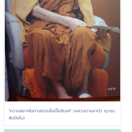
"ความอยากในทางธรรมไม่เป็นกิเลส" (หลวงตามหาบัว ญาณ
สัมปันโน)