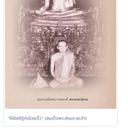
"ให้มีสติรู้ทันโดยเร็ว" (สมเด็จพระสังฆราชเจ้า)