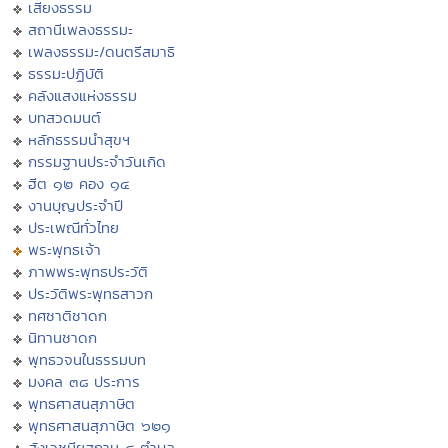
เสียงธรรม
สถานีเพลงธรรมะ
เพลงธรรมะ/ดนตรีสมาธิ
ธรรมะปฏิบัติ
คลังแสงแห่งธรรม
บทสวดมนต์
หลักธรรมนำสุขฯ
กรรมฐานประจำวันเกิด
ฮีต ๑๒ คอง ๑๔
งานบุญประจำปี
ประเพณีทั่วไทย
พระพุทธเจ้า
ภาพพระพุทธประวัติ
ประวัติพระพุทธสาวก
ทศชาติชาดก
นิทานชาดก
พุทธวจนในธรรมบท
มงคล ๓๘ ประการ
พุทธศาสนสุภาษิต
พุทธศาสนสุภาษิต ๖๒๑
สังเวชนียสถาน ๔ ตำบล