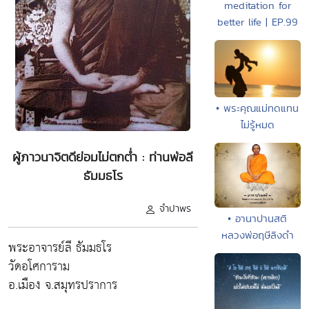
meditation for
better life | EP.99
• พระคุณแม่ทดแทน
ไม่รู้หมด
ผู้ภาวนาจิตดีย่อมไม่ตกต่ำ : ท่านพ่อลี
ธัมมธโร
จำปาพร
• อานาปานสติ
หลวงพ่อฤษีลิงดำ
พระอาจารย์ลี ธัมมธโร
วัดอโศการาม
อ.เมือง จ.สมุทรปราการ