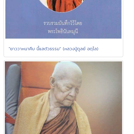
"ยาววาหนาคืบ นี้แลตัวธรรม" (หลวงปู่ดูลย์ อตุโล)