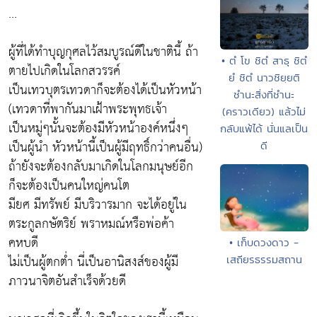
...
ผู้ที่ได้ทำบุญกุศลไว้สมบูรณ์ดีในชาตินี้ ถ้า
• ตํ โข ชิตํ สาธุ ชิตํ
ตายไปเกิดในโลกสวรรค์
ยํ ชิตํ นาวชิยฺยติ
เป็นเทวบุตรเทวดาก็จะต้องได้เป็นหัวหน้า
ชำนะสิ่งที่ชำนะ
(เทวดาที่พากันมาเฝ้าพระพุทธเจ้า
(คราวเดียว) แล้วไม่
เป็นหมู่ๆนั้นจะต้องมีหัวหน้าองค์หนึ่งๆ
กลับแพ้ได้ นั่นแลเป็น
เป็นผู้นำ หัวหน้านี้เป็นผู้มีฤทธิ์กว่าคนอื่น)
ดี
ถ้ายังจะต้องกลับมาเกิดในโลกมนุษย์อีก
ก็จะต้องเป็นคนใหญ่คนโต
มียศ มีทรัพย์ มีบริวารมาก จะได้อยู่ใน
ตระกูลกษัตริย์ พราหมณ์หรือพ่อค้า
คหบดี
• เก็บดวงดาว -
ไม่เป็นผู้ตกต่ำ นี่เป็นอานิสงส์ของผู้มี
เสถียรธรรมสถาน
ภาวนาจิตอันสำเร็จด้วยดี