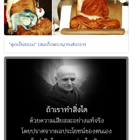
"พูดเป็นธรรม" (สมเด็จพระญาณสังวรฯ)