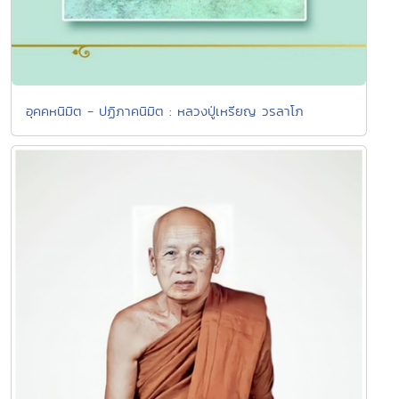
อุคคหนิมิต - ปฏิภาคนิมิต : หลวงปู่เหรียญ วรลาโภ