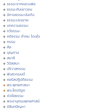
ธรรมะจากหลวงพ่อ
ธรรมะกับเยาวชน
นิทานธรรมะบันเทิง
ธรรมะบรรยาย
บทความธรรมะ
กวีธรรมะ
คติธรรม คำคม โดนใจ
กรรม
ศีล
บุญทาน
สมาธิ
วิปัสสนา
ปริวาสกรรม
ฟังสวดมนต์
คอร์สปฏิบัติธรรม
พระพุทธศาสนา
พระไตรปิฏก
หัวข้อธรรม
พจนานุกรมพุทธศาสน์
มิลินทปัญหา