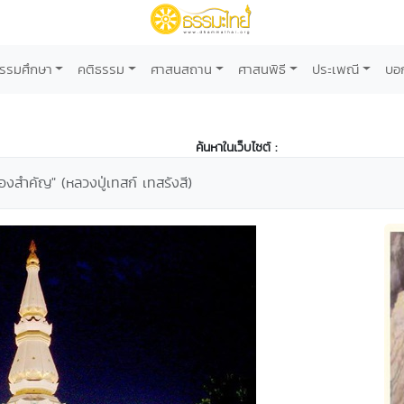
รรมศึกษา
คติธรรม
ศาสนสถาน
ศาสนพิธี
ประเพณี
บอ
ค้นหาในเว็บไซต์ :
ของสำคัญ" (หลวงปู่เทสก์ เทสรังสี)