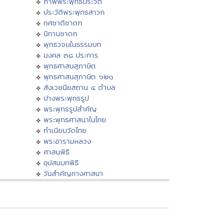
ภาพพระพุทธประวัติ
ประวัติพระพุทธสาวก
ทศชาติชาดก
นิทานชาดก
พุทธวจนในธรรมบท
มงคล ๓๘ ประการ
พุทธศาสนสุภาษิต
พุทธศาสนสุภาษิต ๖๒๑
สังเวชนียสถาน ๔ ตำบล
ปางพระพุทธรูป
พระพุทธรูปสำคัญ
พระพุทธศาสนาในไทย
ทำเนียบวัดไทย
พระอารามหลวง
ศาสนพิธี
อุปสมบทพิธี
วันสำคัญทางศาสนา