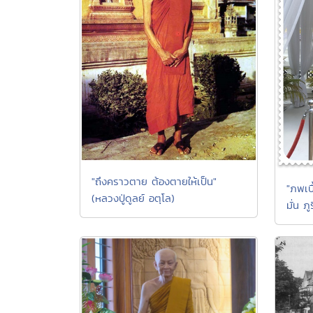
"ถึงคราวตาย ต้องตายให้เป็น"
"ภพเบื
(หลวงปู่ดูลย์ อตุโล)
มั่น ภู