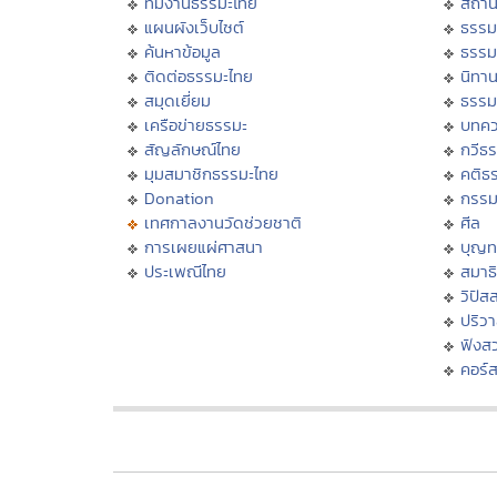
ทีมงานธรรมะไทย
สถาน
แผนผังเว็บไซต์
ธรรม
ค้นหาข้อมูล
ธรรม
ติดต่อธรรมะไทย
นิทาน
สมุดเยี่ยม
ธรรม
เครือข่ายธรรมะ
บทคว
สัญลักษณ์ไทย
กวีธ
มุมสมาชิกธรรมะไทย
คติธ
Donation
กรร
เทศกาลงานวัดช่วยชาติ
ศีล
การเผยแผ่ศาสนา
บุญท
ประเพณีไทย
สมาธิ
วิปัส
ปริว
ฟังส
คอร์ส