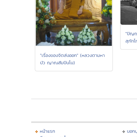
"ปัญญ
สุภัทโ
"เรื่องของจิตส่งออก" (หลวงตามหา
บัว ญาณสัมปันโน)
หน้าแรก
บอก