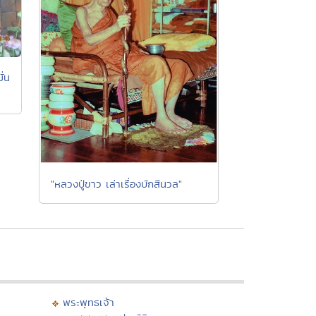
ั่น
"หลวงปู่ขาว เล่าเรื่องบักสีนวล"
พระพุทธเจ้า