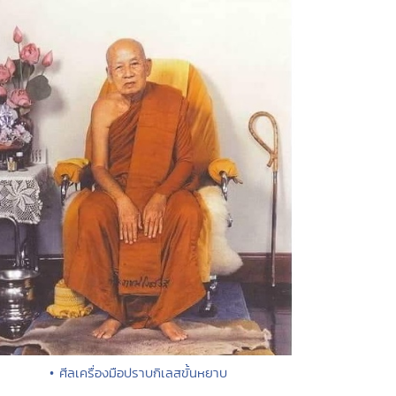
• ศีลเครื่องมือปราบกิเลสขั้นหยาบ