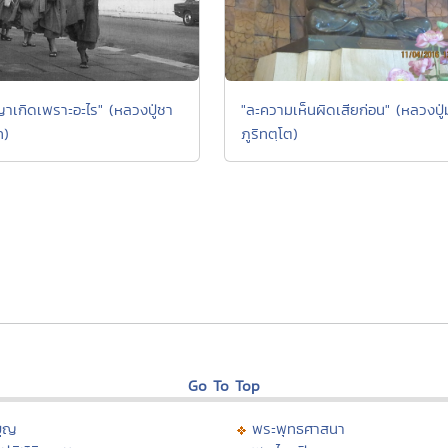
าเกิดเพราะอะไร" (หลวงปู่ชา
"ละความเห็นผิดเสียก่อน" (หลวงปู่ม
ท)
ภูริทตฺโต)
Go To Top
บุญ
พระพุทธศาสนา