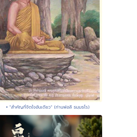
• "สำคัญที่จิตใจอันเดียว" (ท่านพ่อลี ธมฺมธโร)