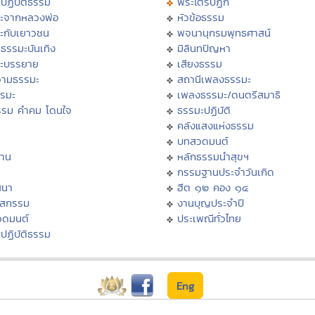
ปฏิบัติธรรม
พระไตรปิฏก
ะจากหลวงพ่อ
หัวข้อธรรม
ะกับเยาวชน
พจนานุกรมพุทธศาสน์
ธรรมะบันเทิง
มิลินทปัญหา
ะบรรยาย
เสียงธรรม
ามธรรมะ
สถานีเพลงธรรมะ
รรมะ
เพลงธรรมะ/ดนตรีสมาธิ
รรม คำคม โดนใจ
ธรรมะปฏิบัติ
ม
คลังแสงแห่งธรรม
บทสวดมนต์
าน
หลักธรรมนำสุขฯ
กรรมฐานประจำวันเกิด
สนา
ฮีต ๑๒ คอง ๑๔
าสกรรม
งานบุญประจำปี
วดมนต์
ประเพณีทั่วไทย
ปฏิบัติธรรม
Eng