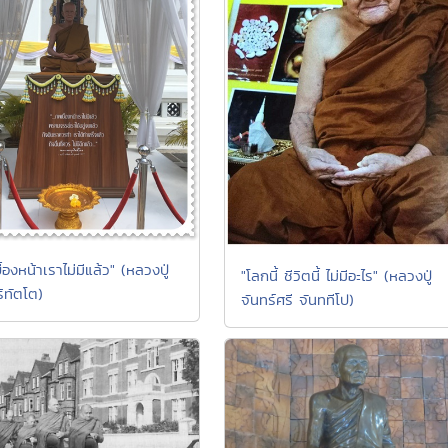
้องหน้าเราไม่มีแล้ว" (หลวงปู่
"โลกนี้ ชีวิตนี้ ไม่มีอะไร" (หลวงปู่
ริทัตโต)
จันทร์ศรี จันททีโป)