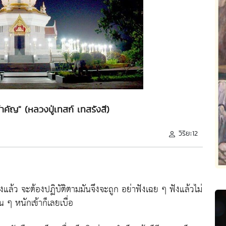
ำคัญ" (หลวงปู่เทสก์ เทสรังสี)
วิริยะ12
แล้ว จะต้องปฏิบัติตามมันจึงจะถูก อย่าฟังเฉย ๆ ฟังแล้วไม่
น ๆ หนักเข้าก็เลยเบื่อ